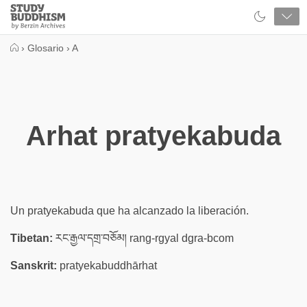
Close
Study
Buddhism
Home
›
Glosario
›
A
Arhat pratyekabuda
Un pratyekabuda que ha alcanzado la liberación.
Tibetan:
རང་རྒྱལ་དགྲ་བཅོམ། rang-rgyal dgra-bcom
Sanskrit:
pratyekabuddhārhat