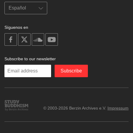
Síguenos en
on
on
on
on
facebook
X
soundcloud
youtube
Subscribe to our newsletter
Enter
Subscribe
your
email
Study
© 2003-2026 Berzin Archives e.V.
Impressum
Buddhism
Home