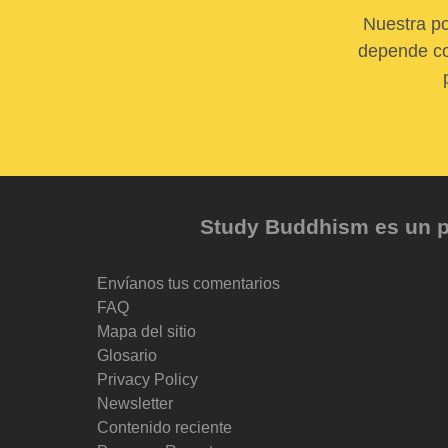
Nuestra po
depende com
Study Buddhism es un pr
Envíanos tus comentarios
FAQ
Mapa del sitio
Glosario
Privacy Policy
Newsletter
Contenido reciente