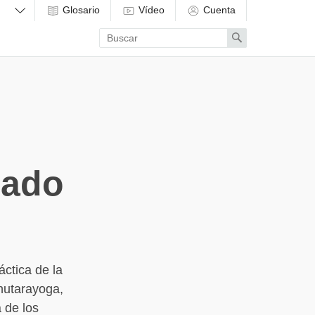
Glosario
Vídeo
Cuenta
Enter
Search
search
term
cado
áctica de la
anutarayoga,
 de los