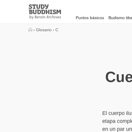
Close
Study
Buddhism
Puntos básicos
Budismo tib
Home
›
Glosario
›
C
Cue
El cuerpo il
etapa comple
en un par un