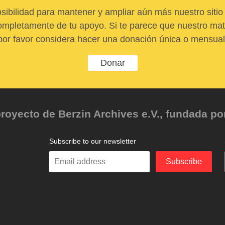
sibilidad para mantener y ampliar aún más nuestro sitio 
pletamente de tu apoyo. Si te parece que nuestro mater
por favor considera hacer una donación única o mensual
Donar
oyecto de Berzin Archives e.V., fundada por 
Subscribe to our newsletter
Enter
Subscribe
your
email