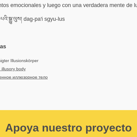
tos emocionales y luego con una verdadera mente de lu
འི་སྒྱུ་ལུས། dag-pa'i sgyu-lus
mas
gter Illusionskörper
d illusory body
нное иллюзорное тело
Apoya nuestro proyecto