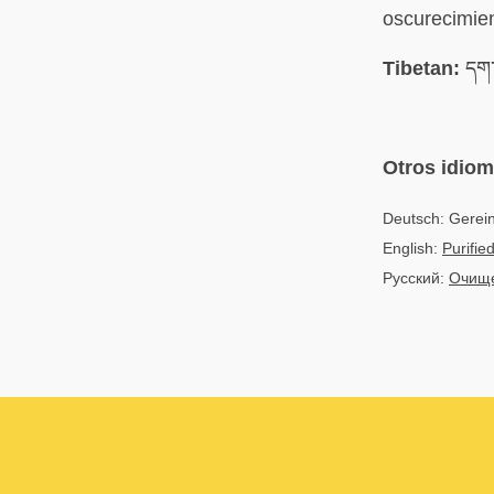
oscurecimien
Tibetan:
དག་པ
Otros idio
Deutsch: Gereini
English:
Purifie
Русский:
Очище