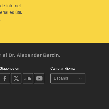
de internet
ial es útil,
.
el Dr. Alexander Berzin.
Síguenos en
Cambiar idioma
on
on
on
on
facebook
X
soundcloud
youtube