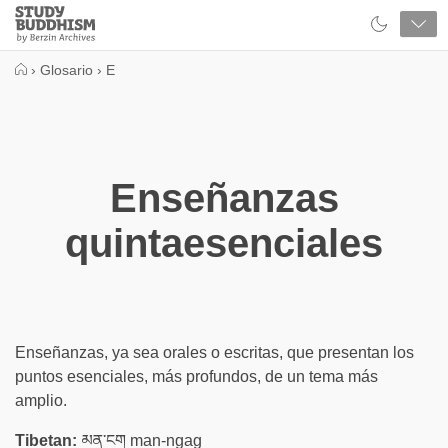
Close
Study
Buddhism
Home
›
Glosario
›
E
Enseñanzas
quintaesenciales
Enseñanzas, ya sea orales o escritas, que presentan los
puntos esenciales, más profundos, de un tema más
amplio.
Tibetan:
མན་ངག man-ngag