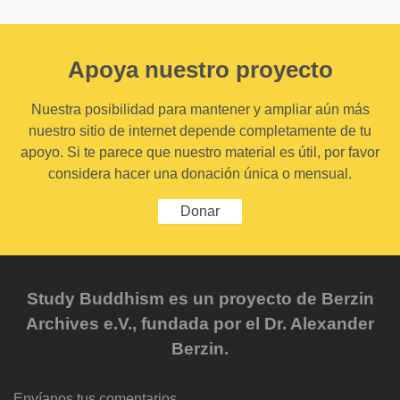
Apoya nuestro proyecto
Nuestra posibilidad para mantener y ampliar aún más
nuestro sitio de internet depende completamente de tu
apoyo. Si te parece que nuestro material es útil, por favor
considera hacer una donación única o mensual.
Donar
Study Buddhism es un proyecto de Berzin
Archives e.V., fundada por el Dr. Alexander
Berzin.
Envíanos tus comentarios