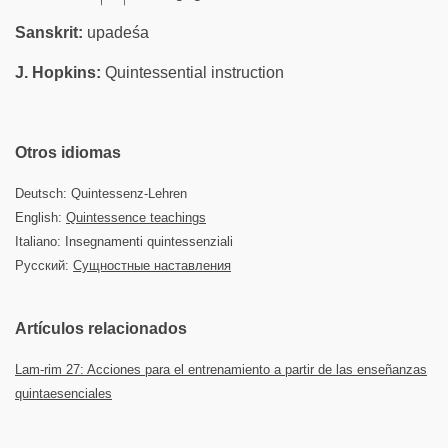
Sanskrit:
upadeśa
J. Hopkins:
Quintessential instruction
Otros idiomas
Deutsch: Quintessenz-Lehren
English:
Quintessence teachings
Italiano: Insegnamenti quintessenziali
Русский:
Сущностные наставления
Artículos relacionados
Lam-rim 27: Acciones para el entrenamiento a partir de las enseñanzas
quintaesenciales