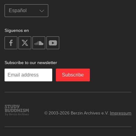
Síguenos en
on
on
on
on
facebook
X
soundcloud
youtube
Subscribe to our newsletter
Enter
Subscribe
your
email
Study
© 2003-2026 Berzin Archives e.V.
Impressum
Buddhism
Home