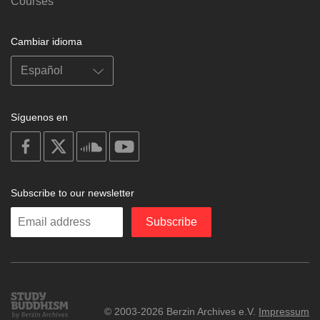
Courses
Cambiar idioma
Síguenos en
on
on
on
on
facebook
X
soundcloud
youtube
Subscribe to our newsletter
Enter
Subscribe
your
email
Study
© 2003-2026 Berzin Archives e.V.
Impressum
Buddhism