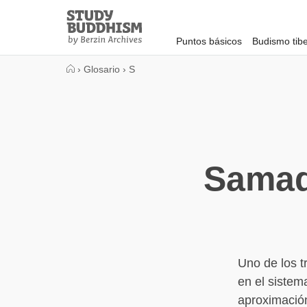
Close
Study
Buddhism
Puntos básicos
Budismo tib
Home
›
Glosario
›
S
Samadh
Uno de los t
en el sistem
aproximación