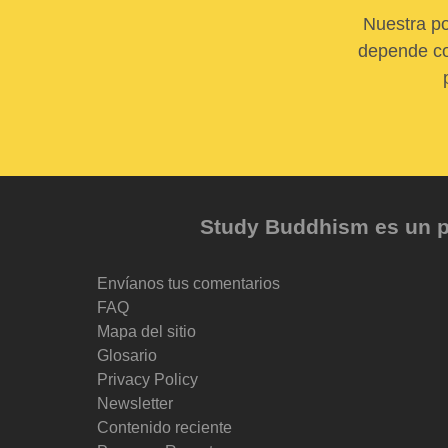
Nuestra po
depende com
Study Buddhism es un pr
Envíanos tus comentarios
FAQ
Mapa del sitio
Glosario
Privacy Policy
Newsletter
Contenido reciente