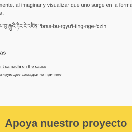
nte, al imaginar y visualizar que uno surge en la form
a.
་བུ་རྒྱུའི་ཏིང་ངེ་འཛིན། 'bras-bu-rgyu'i-ting-nge-'dzin
mas
ant samadhi on the cause
ьтирующее самадхи на причине
Apoya nuestro proyecto