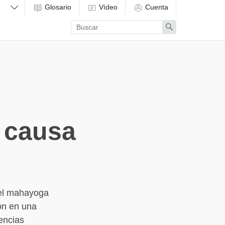
Glosario
Vídeo
Cuenta
Enter
Search
search
term
a causa
del mahayoga
ón en una
encias