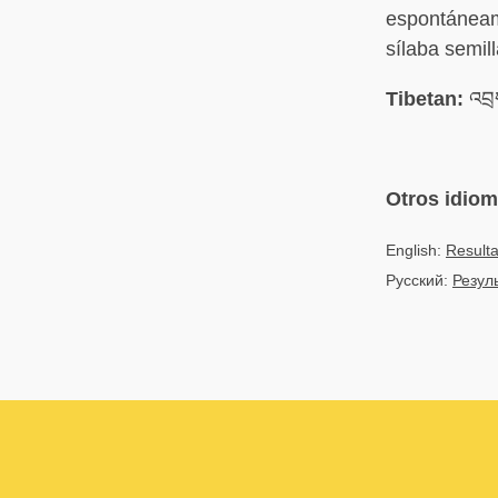
espontáneame
sílaba semill
Tibetan:
འབྲས
Otros idio
English:
Result
Русский:
Резул