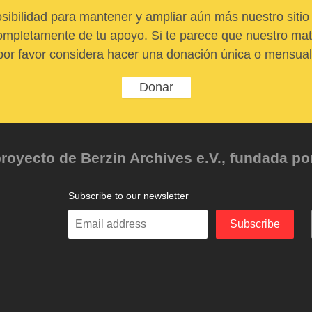
sibilidad para mantener y ampliar aún más nuestro sitio 
pletamente de tu apoyo. Si te parece que nuestro mater
por favor considera hacer una donación única o mensual
Donar
oyecto de Berzin Archives e.V., fundada por 
Subscribe to our newsletter
Enter
Subscribe
your
email