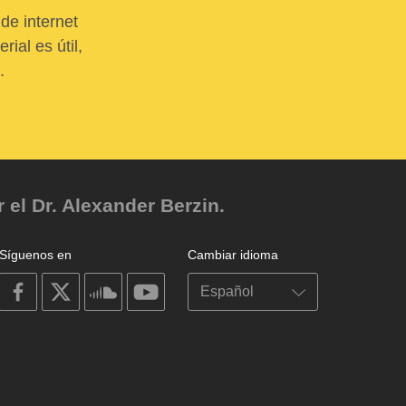
de internet
ial es útil,
.
el Dr. Alexander Berzin.
Síguenos en
Cambiar idioma
on
on
on
on
facebook
X
soundcloud
youtube