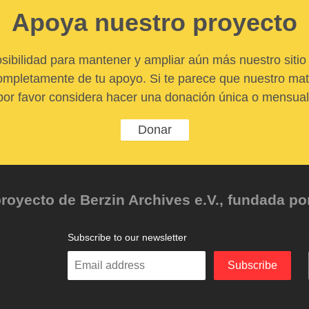
Apoya nuestro proyecto
sibilidad para mantener y ampliar aún más nuestro sitio 
pletamente de tu apoyo. Si te parece que nuestro mater
por favor considera hacer una donación única o mensual
Donar
oyecto de Berzin Archives e.V., fundada por 
Subscribe to our newsletter
Enter
Subscribe
your
email