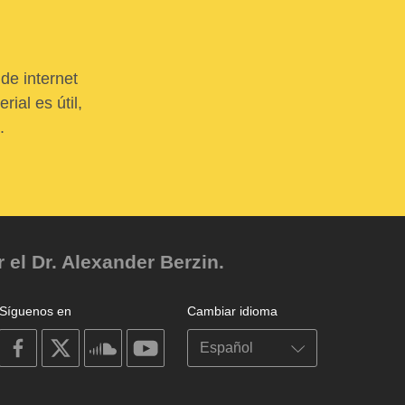
de internet
ial es útil,
.
el Dr. Alexander Berzin.
Síguenos en
Cambiar idioma
on
on
on
on
facebook
X
soundcloud
youtube