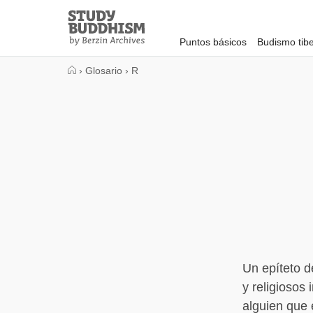
Close
Study
Buddhism
Puntos básicos
Budismo tib
Home
›
Glosario
›
R
Un epíteto d
y religiosos
alguien que 