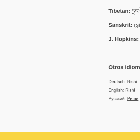
Tibetan:
དྲང་
Sanskrit:
ṛṣi
J. Hopkins:
Otros idio
Deutsch: Rishi
English:
Rishi
Русский:
Риши