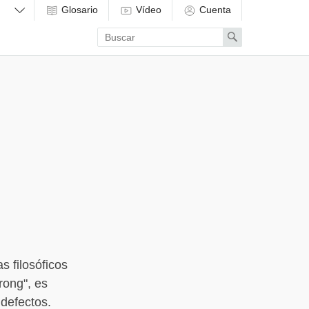
Glosario
Vídeo
Cuenta
Enter
Search
search
term
s filosóficos
rong", es
 defectos.