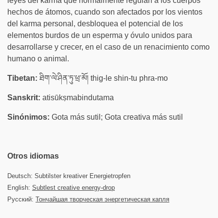
leyes del karma que normalmente regulan a los cuerpos
hechos de átomos, cuando son afectados por los vientos
del karma personal, desbloquea el potencial de los
elementos burdos de un esperma y óvulo unidos para
desarrollarse y crecer, en el caso de un renacimiento como
humano o animal.
Tibetan:
ཐིག་ལེ་ཤིན་ཏུ་ཕྲ་མོ། thig-le shin-tu phra-mo
Sanskrit:
atisūkṣmabindutama
Sinónimos:
Gota más sutil; Gota creativa más sutil
Otros idiomas
Deutsch: Subtilster kreativer Energietropfen
English:
Subtlest creative energy-drop
Русский:
Тончайшая творческая энергетическая капля