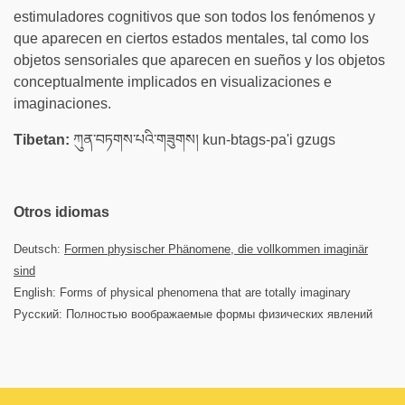
estimuladores cognitivos que son todos los fenómenos y
que aparecen en ciertos estados mentales, tal como los
objetos sensoriales que aparecen en sueños y los objetos
conceptualmente implicados en visualizaciones e
imaginaciones.
Tibetan:
ཀུན་བཏགས་པའི་གཟུགས། kun-btags-pa'i gzugs
Otros idiomas
Deutsch:
Formen physischer Phänomene, die vollkommen imaginär
sind
English: Forms of physical phenomena that are totally imaginary
Русский: Полностью воображаемые формы физических явлений