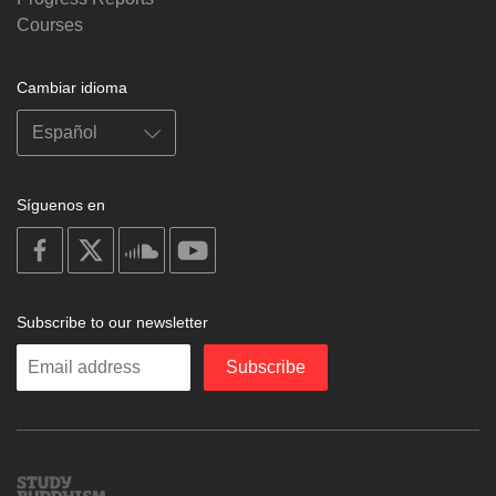
Courses
Cambiar idioma
Síguenos en
on
on
on
on
facebook
X
soundcloud
youtube
Subscribe to our newsletter
Enter
Subscribe
your
email
Study