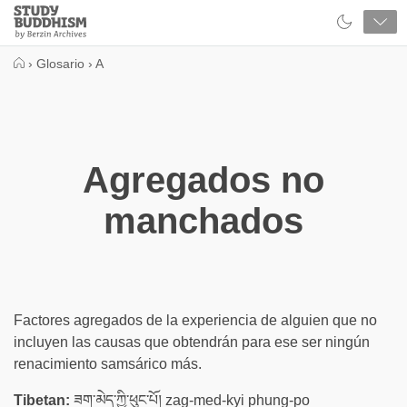
Close
Study
Buddhism
Home
›
Glosario
›
A
Agregados no
manchados
Factores agregados de la experiencia de alguien que no
incluyen las causas que obtendrán para ese ser ningún
renacimiento samsárico más.
Tibetan:
ཟག་མེད་ཀྱི་ཕུང་པོ། zag-med-kyi phung-po