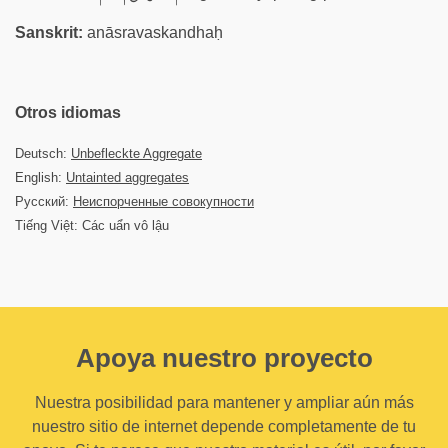
Sanskrit:
anāsravaskandhaḥ
Otros idiomas
Deutsch:
Unbefleckte Aggregate
English:
Untainted aggregates
Русский:
Неиспорченные совокупности
Tiếng Việt: Các uẩn vô lậu
Apoya nuestro proyecto
Nuestra posibilidad para mantener y ampliar aún más
nuestro sitio de internet depende completamente de tu