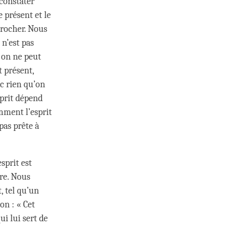
 constater
e présent et le
crocher. Nous
 n’est pas
, on ne peut
 présent,
nc rien qu’on
sprit dépend
omment l’esprit
pas prête à
sprit est
ire. Nous
, tel qu’un
on : « Cet
i lui sert de