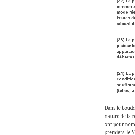
(22) La p
inhérents
mode rée
issues d
séparé d
(23) La 
plaisant
apparaiss
débarrass
(24) La 
conditio
souffran
(telles)
Dans le boudd
nature de la r
ont pour noms
premiers, le V