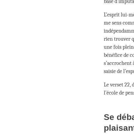
base d’imputa
L’esprit lui-
me sens comme
indépendammen
rien trouver q
une fois plein
bénéfice de co
s’accrochent à
saisie de l’esp
Le verset 22, 
l’école de pe
Se déba
plaisan