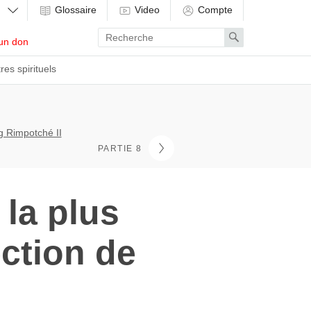
Glossaire
Video
Compte
Enter
Search
un don
search
term
res spirituels
g Rimpotché II
PARTIE 8
 la plus
ection de