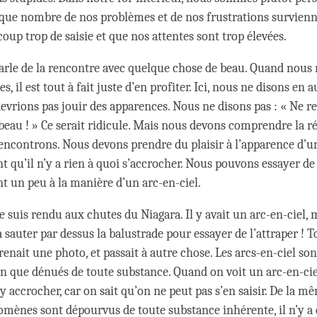
que nombre de nos problèmes et de nos frustrations survienn
coup trop de saisie et que nos attentes sont trop élevées.
parle de la rencontre avec quelque chose de beau. Quand nous
es, il est tout à fait juste d’en profiter. Ici, nous ne disons en
evrions pas jouir des apparences. Nous ne disons pas : « Ne r
beau ! » Ce serait ridicule. Mais nous devons comprendre la ré
encontrons. Nous devons prendre du plaisir à l’apparence d’un
 qu’il n’y a rien à quoi s’accrocher. Nous pouvons essayer de 
nt un peu à la manière d’un arc-en-ciel.
e suis rendu aux chutes du Niagara. Il y avait un arc-en-ciel,
 sauter par dessus la balustrade pour essayer de l’attraper ! 
prenait une photo, et passait à autre chose. Les arcs-en-ciel so
n que dénués de toute substance. Quand on voit un arc-en-cie
’y accrocher, car on sait qu’on ne peut pas s’en saisir. De la 
omènes sont dépourvus de toute substance inhérente, il n’y a 