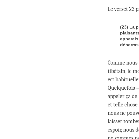
Le verset 23 p
(23) La 
plaisant
apparaiss
débarrass
Comme nous en
tibétain, le m
est habituelle
Quelquefois –
appeler ça de 
et telle chose
nous ne pouvo
laisser tomber
espoir, nous 
ne sommes pas