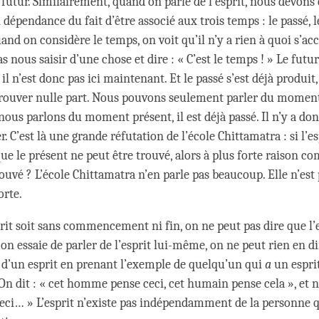
 futur. Similairement, quand on parle de l’esprit, nous devons
n dépendance du fait d’être associé aux trois temps : le passé, l
and on considère le temps, on voit qu’il n’y a rien à quoi s’ac
 nous saisir d’une chose et dire : « C’est le temps ! » Le futur
 il n’est donc pas ici maintenant. Et le passé s’est déjà produit
trouver nulle part. Nous pouvons seulement parler du moment
nous parlons du moment présent, il est déjà passé. Il n’y a do
r. C’est là une grande réfutation de l’école Chittamatra : si l’e
ue le présent ne peut être trouvé, alors à plus forte raison c
rouvé ? L’école Chittamatra n’en parle pas beaucoup. Elle n’est 
orte.
rit soit sans commencement ni fin, on ne peut pas dire que l’e
on essaie de parler de l’esprit lui-même, on ne peut rien en d
 d’un esprit en prenant l’exemple de quelqu’un qui
a
un esprit
On dit : « cet homme pense ceci, cet humain pense cela », et n
ceci… » L’esprit n’existe pas indépendamment de la personne qu