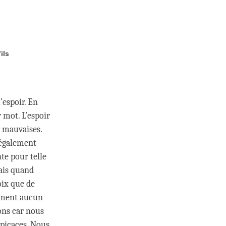
ils
’espoir. En
r mot. L’espoir
s mauvaises.
 également
te pour telle
Mais quand
oix que de
lement aucun
ons car nous
spicaces. Nous