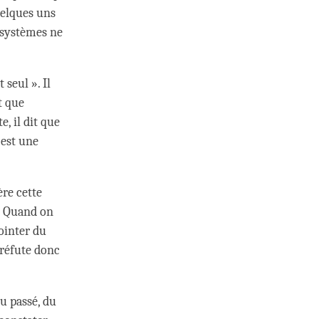
uelques uns
s systèmes ne
seul ». Il
t que
, il dit que
 est une
re cette
». Quand on
pointer du
 réfute donc
du passé, du