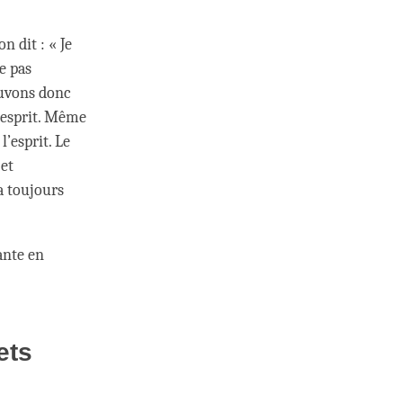
 dit : « Je
e pas
ouvons donc
l’esprit. Même
’esprit. Le
 et
a toujours
sante en
ets