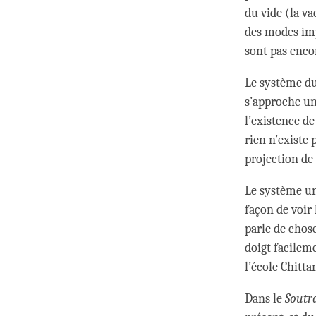
du vide (la v
des modes imp
sont pas enco
Le système du
s’approche un
l’existence de
rien n’existe
projection de l
Le système un
façon de voir 
parle de chose
doigt facilem
l’école Chitta
Dans le
Soutr