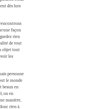
ent dès lors
 rencontrons
 aucune façon
egardez rien
alité de tout
 objet tout
voir les
 mais personne
Tout le monde
nt beaux en
l, on en
même manière,
donc rien à