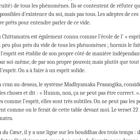
acuité) de tous les phénomènes. Ils se contentent de réfuter q
ossibles d’existence du soi, mais pas tous. Les adeptes de ce
re prêts pour entendre parler de ce vide.
 Chittamatra est également connu comme l’école de l’ « esprit 
 peu plus près du vide de tous les phénomènes ; hormis le fai
 l’esprit est établie de son propre côté de manière indépendante
 par soi-même, de par son propre pouvoir, mais plutôt que tout
’esprit. On a à faire à un esprit solide.
 cran au-dessus, le système Madhyamaka Prasangika, considè
les choses et dit : « Humm, non, ça ne peut pas être correct. 
s comme l’esprit, elles sont très subtiles. On ne peut pas les 
ent comme on le ferait de cette table devant moi. Le verset 22
matra.
a du Cœur
, il y a une ligne sur les bouddhas des trois temps : 