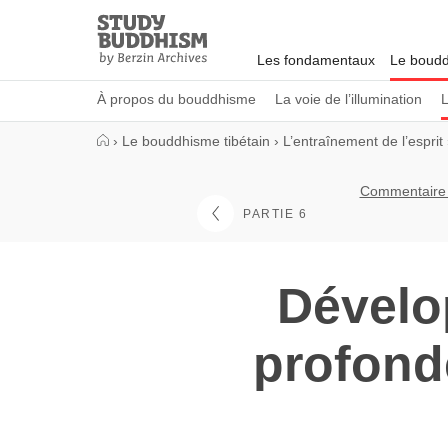
Close
Study
Buddhism
Les fondamentaux
Le boudd
Home
À propos du bouddhisme
La voie de l’illumination
L
›
Le bouddhisme tibétain
›
L’entraînement de l’esprit
Commentaire s
PARTIE 6
Dévelop
profonde