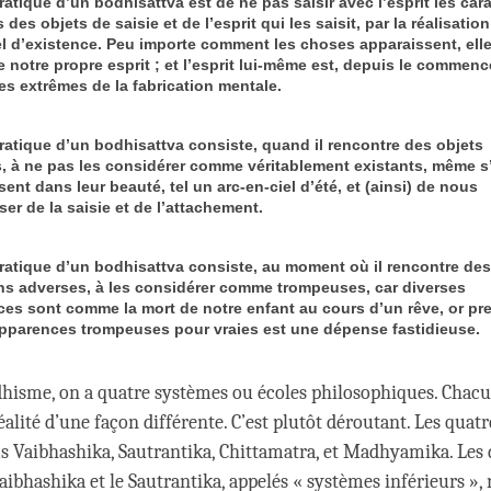
ratique d’un bodhisattva est de ne pas saisir avec l’esprit les car
 des objets de saisie et de l’esprit qui les saisit, par la réalisation
l d’existence. Peu importe comment les choses apparaissent, ell
e notre propre esprit ; et l’esprit lui-même est, depuis le commen
es extrêmes de la fabrication mentale.
pratique d’un bodhisattva consiste, quand il rencontre des objets
s, à ne pas les considérer comme véritablement existants, même s’
ent dans leur beauté, tel un arc-en-ciel d’été, et (ainsi) de nous
er de la saisie et de l’attachement.
pratique d’un bodhisattva consiste, au moment où il rencontre des
ns adverses, à les considérer comme trompeuses, car diverses
ces sont comme la mort de notre enfant au cours d’un rêve, or pr
 apparences trompeuses pour vraies est une dépense fastidieuse.
hisme, on a quatre systèmes ou écoles philosophiques. Chacun
éalité d’une façon différente. C’est plutôt déroutant. Les quat
 Vaibhashika, Sautrantika, Chittamatra, et Madhyamika. Les
aibhashika et le Sautrantika, appelés « systèmes inférieurs », 