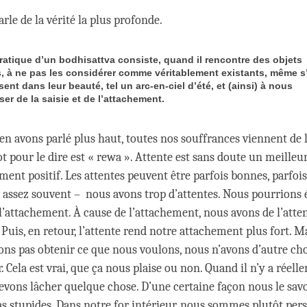
arle de la vérité la plus profonde.
pratique d’un bodhisattva consiste, quand il rencontre des objets
s, à ne pas les considérer comme véritablement existants, même s’
ent dans leur beauté, tel un arc-en-ciel d’été, et (ainsi) à nous
er de la saisie et de l’attachement.
 avons parlé plus haut, toutes nos souffrances viennent de l
ot pour le dire est « rewa ». Attente est sans doute un meilleu
ment positif. Les attentes peuvent être parfois bonnes, parfoi
 assez souvent – nous avons trop d’attentes. Nous pourrions
l’attachement. À cause de l’attachement, nous avons de l’atten
. Puis, en retour, l’attente rend notre attachement plus fort. 
ns pas obtenir ce que nous voulons, nous n’avons d’autre ch
. Cela est vrai, que ça nous plaise ou non. Quand il n’y a réel
devons lâcher quelque chose. D’une certaine façon nous le sav
 stupides. Dans notre for intérieur, nous sommes plutôt per