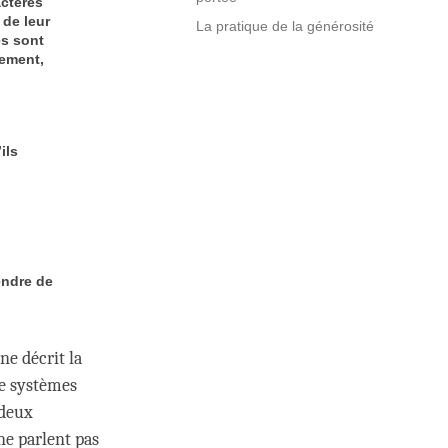
actères
 de leur
La pratique de la générosité
es sont
cement,
ils
endre de
e décrit la
re systèmes
 deux
ne parlent pas