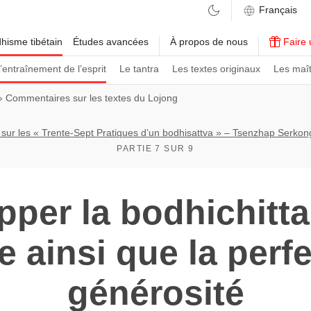
hisme tibétain
Études avancées
À propos de nous
Faire 
’entraînement de l’esprit
Le tantra
Les textes originaux
Les maît
›
Commentaires sur les textes du Lojong
ur les « Trente-Sept Pratiques d’un bodhisattva » – Tsenzhap Serkon
PARTIE 7 SUR 9
per la bodhichitta
 ainsi que la perf
générosité