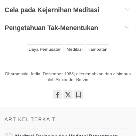
Cela pada Kejernihan Meditasi
Pengetahuan Tak-Menentukan
Daya Pemusatan
Meditasi
Hambatan
Dharamsala, India, Desember 1988; diterjemahkan dan dihimpun
oleh Alexander Berzin.
Share
Bookmark
on
facebook
ARTIKEL TERKAIT