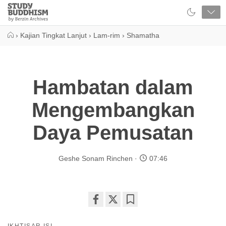
Close
Study
Buddhism
Home
›
Kajian Tingkat Lanjut
›
Lam-rim
›
Shamatha
Hambatan dalam
Mengembangkan
Daya Pemusatan
Geshe Sonam Rinchen
07:46
Share
Bookmark
on
IKHTISAR ISI