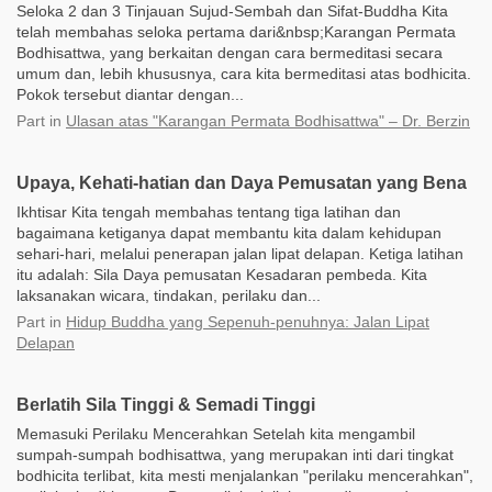
Seloka 2 dan 3 Tinjauan Sujud-Sembah dan Sifat-Buddha Kita
telah membahas seloka pertama dari&nbsp;Karangan Permata
Bodhisattwa, yang berkaitan dengan cara bermeditasi secara
umum dan, lebih khususnya, cara kita bermeditasi atas bodhicita.
Pokok tersebut diantar dengan...
Part
in
Ulasan atas "Karangan Permata Bodhisattwa" – Dr. Berzin
Upaya, Kehati-hatian dan Daya Pemusatan yang Bena
Ikhtisar Kita tengah membahas tentang tiga latihan dan
bagaimana ketiganya dapat membantu kita dalam kehidupan
sehari-hari, melalui penerapan jalan lipat delapan. Ketiga latihan
itu adalah: Sila Daya pemusatan Kesadaran pembeda. Kita
laksanakan wicara, tindakan, perilaku dan...
Part
in
Hidup Buddha yang Sepenuh-penuhnya: Jalan Lipat
Delapan
Berlatih Sila Tinggi & Semadi Tinggi
Memasuki Perilaku Mencerahkan Setelah kita mengambil
sumpah-sumpah bodhisattwa, yang merupakan inti dari tingkat
bodhicita terlibat, kita mesti menjalankan "perilaku mencerahkan",