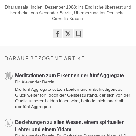
Dharamsala, Indien, Dezember 1988; ins Englische übersetzt und
bearbeitet von Alexander Berzin; Übersetzung ins Deutsche:
Cornelia Krause.
Share
Bookmark
on
facebook
DARAUF BEZOGENE ARTIKEL
Meditationen zum Erkennen der fünf Aggregate
Dr. Alexander Berzin
Die fünf Aggregate setzen Leiden und unbefriedigendes
Glück weiter fort, doch der Geisteszustand, der sich von der
Quelle unserer Leiden lösen wird, befindet sich innerhalb
der fünf Aggregate.
Beziehungen zu allen Wesen, einem spirituellen
Lehrer und einem Yidam
Dr. Alexander Berzin, Dr. Catherine Ducommun-Nagy M.D.