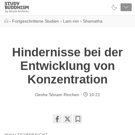
Close
Study
Buddhism
Home
›
Fortgeschrittene Studien
›
Lam-rim
›
Shamatha
Hindernisse bei der
Entwicklung von
Konzentration
Geshe Sönam Rinchen
10:21
Share
Bookmark
on
INHALTSÜBERSICHT