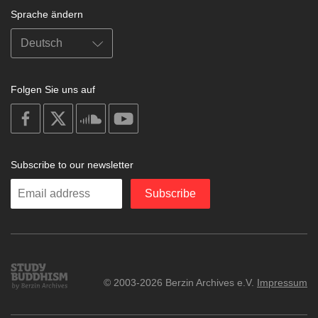
Sprache ändern
Folgen Sie uns auf
on
on
on
on
facebook
X
soundcloud
youtube
Subscribe to our newsletter
Enter
Subscribe
your
email
Study
© 2003-2026 Berzin Archives e.V.
Impressum
Buddhism
Home