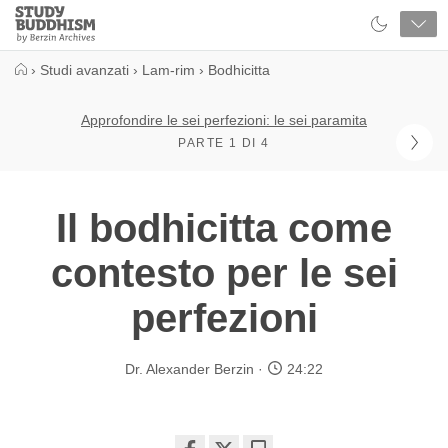
Close
Study
Buddhism
Home
›
Studi avanzati
›
Lam-rim
›
Bodhicitta
Approfondire le sei perfezioni: le sei paramita
PARTE 1 DI 4
Il bodhicitta come
contesto per le sei
perfezioni
Dr. Alexander Berzin
24:22