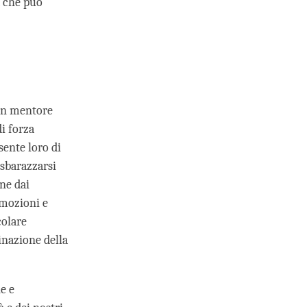
a che può
 un mentore
di forza
sente loro di
 sbarazzarsi
one dai
emozioni e
colare
minazione della
e e