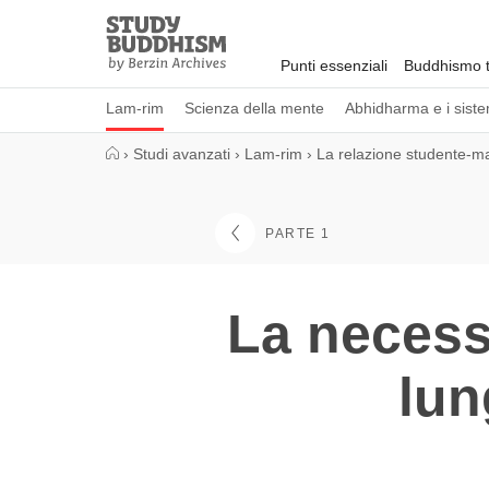
Close
Study
Buddhism
Punti essenziali
Buddhismo t
Home
Lam-rim
Scienza della mente
Abhidharma e i sistem
›
Studi avanzati
›
Lam-rim
›
La relazione studente-m
PARTE 1
La necessi
lun