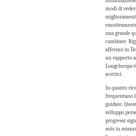
illuminazione 
modi di vedere
miglioramenti
emotivamente,
una grande qua
cambiare. Rig
affermò in
Te
un rapporto a
Longchenpa è 
scettici.
In quanto rice
frequentano l
guidate. Quest
sviluppo perso
progressi sign
solo in misur