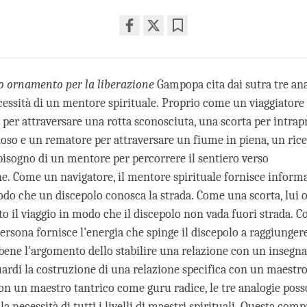
Share
Bookmark
on
facebook
o ornamento per la liberazione
Gampopa cita dai sutra tre ana
ecessità di un mentore spirituale. Proprio come un viaggiatore
 per attraversare una rotta sconosciuta, una scorta per intra
lioso e un rematore per attraversare un fiume in piena, un ric
 bisogno di un mentore per percorrere il sentiero verso
ne. Come un navigatore, il mentore spirituale fornisce inform
odo che un discepolo conosca la strada. Come una scorta, lui o
to il viaggio in modo che il discepolo non vada fuori strada. 
ersona fornisce l'energia che spinge il discepolo a raggiungere
bbene l'argomento dello stabilire una relazione con un insegn
guardi la costruzione di una relazione specifica con un maest
con un maestro tantrico come guru radice, le tre analogie poss
 necessità di tutti i livelli di maestri spirituali. Questa com