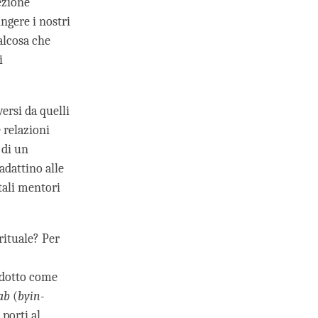
ezione
ungere i nostri
alcosa che
i
ersi da quelli
 relazioni
 di un
adattino alle
tali mentori
rituale? Per
adotto come
ab
(
byin-
porti al