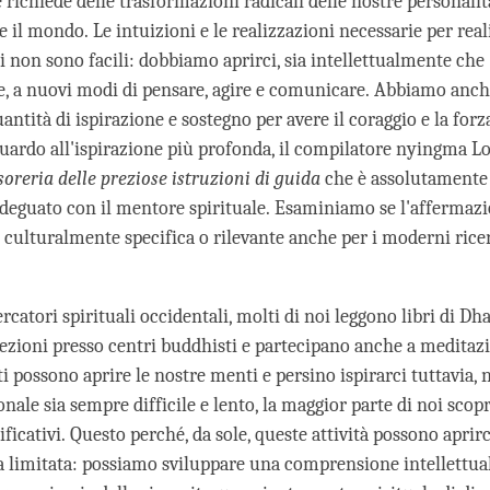
richiede delle trasformazioni radicali delle nostre personalità
 il mondo. Le intuizioni e le realizzazioni necessarie per real
 non sono facili: dobbiamo aprirci, sia intellettualmente che
 a nuovi modi di pensare, agire e comunicare. Abbiamo anch
ntità di ispirazione e sostegno per avere il coraggio e la forz
uardo all'ispirazione più profonda, il compilatore nyingma 
soreria delle preziose istruzioni di guida
che è assolutamente
deguato con il mentore spirituale. Esaminiamo se l'affermazi
culturalmente specifica o rilevante anche per i moderni rice
rcatori spirituali occidentali, molti di noi leggono libri di Dh
ezioni presso centri buddhisti e partecipano anche a meditaz
i possono aprire le nostre menti e persino ispirarci tuttavia,
nale sia sempre difficile e lento, la maggior parte di noi scop
ificativi. Questo perché, da sole, queste attività possono aprirc
a limitata: possiamo sviluppare una comprensione intellettua