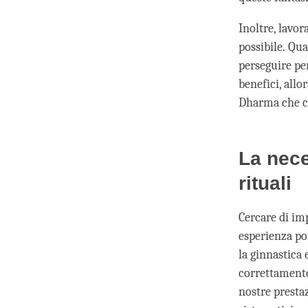
Inoltre, lavor
possibile. Qu
perseguire pe
benefici, allo
Dharma che ci
La nece
rituali
Cercare di imp
esperienza po
la ginnastica 
correttamente
nostre prestaz