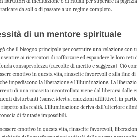
n istruttori di meditazione o di rituali per superare la pigrizi
raticare da soli o di passare a un regime completo.
ssità di un mentore spirituale
ò che il bisogno principale per costruire una relazione con
onsentire ai ricercatori di rafforzare ed espandere le loro reti 
ofonda consapevolezza (raccolte di merito e saggezza). Ciò con
sere emotivo in questa vita, rinascite favorevoli e alla fine di
 che impediscono la liberazione e l'illuminazione. La liberazi
renti di una rinascita incontrollata viene dal liberarsi dalle 
amenti disturbanti (sansc.
klesha
, emozioni afflittive), in parti
 rispetto alla realtà. L'illuminazione deriva dall'ulteriore eli
onscia di fantasie impossibili.
nessere emotivo in questa vita, rinascite favorevoli, liberazion