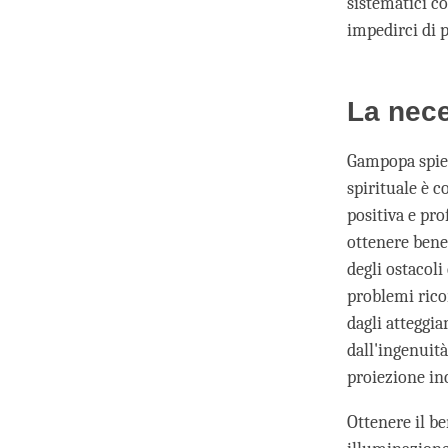
sistematici co
impedirci di p
La nece
Gampopa spieg
spirituale è c
positiva e pr
ottenere benes
degli ostacoli
problemi ricor
dagli atteggi
dall'ingenuità
proiezione inc
Ottenere il be