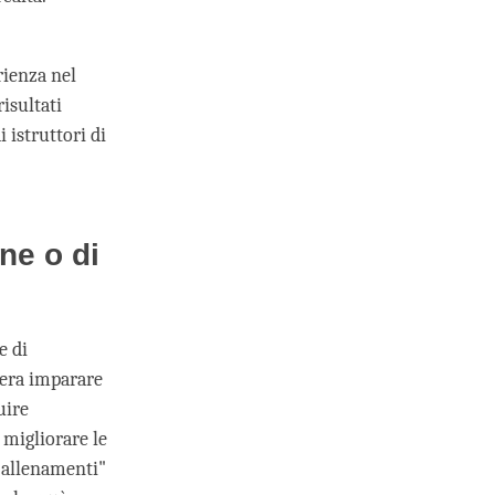
rienza nel
isultati
 istruttori di
ne o di
e di
dera imparare
uire
migliorare le
 "allenamenti"