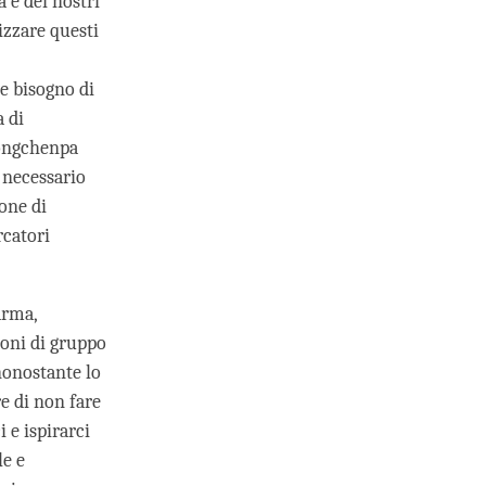
 e dei nostri
izzare questi
e bisogno di
a di
Longchenpa
 necessario
one di
rcatori
arma,
ioni di gruppo
 nonostante lo
re di non fare
i e ispirarci
le e