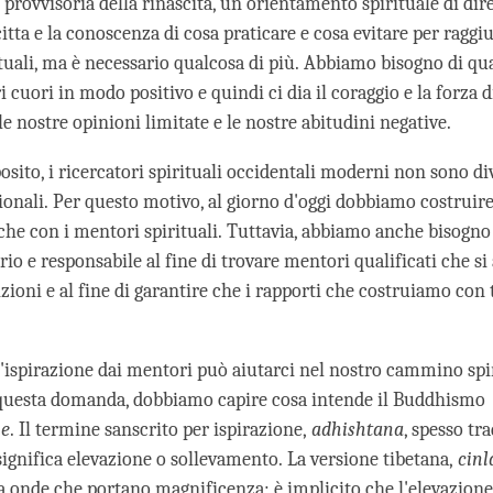
 provvisoria della rinascita, un orientamento spirituale di dir
itta e la conoscenza di cosa praticare e cosa evitare per raggi
ituali, ma è necessario qualcosa di più. Abbiamo bisogno di qu
 cuori in modo positivo e quindi ci dia il coraggio e la forza d
 nostre opinioni limitate e le nostre abitudini negative.
sito, i ricercatori spirituali occidentali moderni non sono div
zionali. Per questo motivo, al giorno d'oggi dobbiamo costruire
che con i mentori spirituali. Tuttavia, abbiamo anche bisogno
io e responsabile al fine di trovare mentori qualificati che si 
zioni e al fine di garantire che i rapporti che costruiamo con 
'ispirazione dai mentori può aiutarci nel nostro cammino spi
questa domanda, dobbiamo capire cosa intende il Buddhismo
ne
. Il termine sanscrito per ispirazione,
adhishtana
, spesso tr
significa elevazione o sollevamento. La versione tibetana,
cinl
ca onde che portano magnificenza; è implicito che l'elevazione 