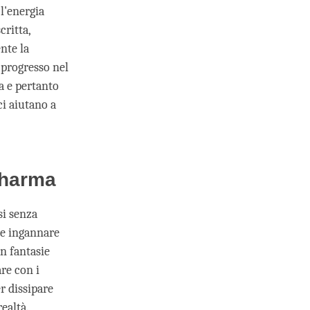
 l'energia
critta,
nte la
o progresso nel
a e pertanto
ci aiutano a
 Dharma
si senza
nte ingannare
on fantasie
are con i
r dissipare
ealtà.