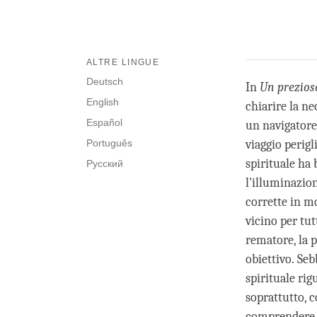
ALTRE LINGUE
Deutsch
In
Un prezios
English
chiarire la n
Español
un navigatore
Português
viaggio perig
spirituale ha
Русский
l'illuminazio
corrette in m
vicino per tut
rematore, la p
obiettivo. Se
spirituale ri
soprattutto, 
comprendere la