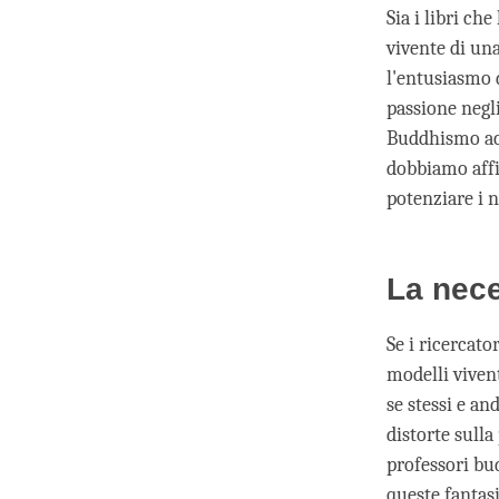
Sia i libri ch
vivente di una
l'entusiasmo 
passione negli
Buddhismo acq
dobbiamo affid
potenziare i n
La nece
Se i ricercato
modelli vivent
se stessi e an
distorte sulla
professori bu
queste fantasi