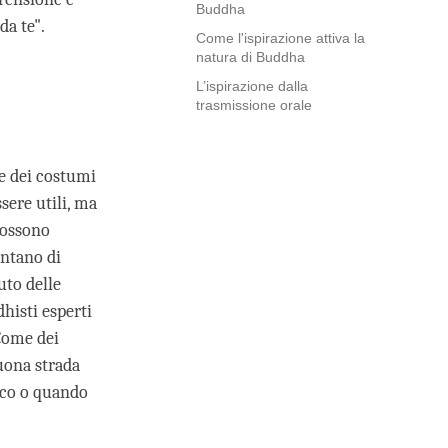
Buddha
da te".
Come l'ispirazione attiva la
natura di Buddha
L’ispirazione dalla
trasmissione orale
 e dei costumi
ssere utili, ma
 possono
entano di
uto delle
dhisti esperti
 Come dei
uona strada
ico o quando