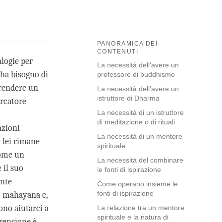
PANORAMICA DEI
CONTENUTI
logie per
La necessità dell’avere un
 ha bisogno di
professore di buddhismo
prendere un
La necessità dell’avere un
istruttore di Dharma
ercatore
La necessità di un istruttore
di meditazione o di rituali
azioni
La necessità di un mentore
 lei rimane
spirituale
Come un
La necessità del combinare
 il suo
le fonti di ispirazione
ante
Come operano insieme le
fonti di ispirazione
ro mahayana e,
ono aiutarci a
La relazione tra un mentore
spirituale e la natura di
prensione è