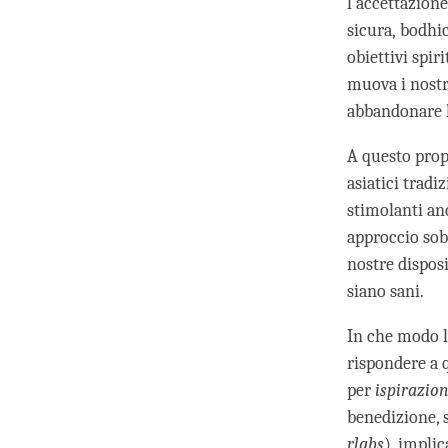
l'accettazione
sicura, bodhic
obiettivi spir
muova i nostri
abbandonare le
A questo propo
asiatici tradi
stimolanti an
approccio sobr
nostre disposi
siano sani.
In che modo l
rispondere a 
per
ispirazio
benedizione, 
rlabs
), impli