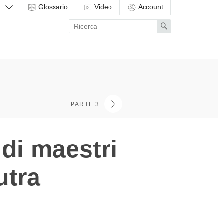
Glossario
Video
Account
Enter
Search
search
term
PARTE 3
 di maestri
utra