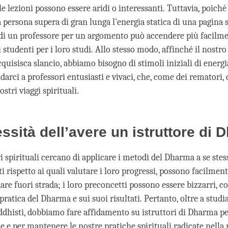
e le lezioni possono essere aridi o interessanti. Tuttavia, poiché
 persona supera di gran lunga l'energia statica di una pagina s
di un professore per un argomento può accendere più facilme
 studenti per i loro studi. Allo stesso modo, affinché il nostr
uisisca slancio, abbiamo bisogno di stimoli iniziali di energi
arci a professori entusiasti e vivaci, che, come dei rematori, 
ostri viaggi spirituali.
ssità dell’avere un istruttore di
ri spirituali cercano di applicare i metodi del Dharma a se stes
i rispetto ai quali valutare i loro progressi, possono facilme
dare fuori strada; i loro preconcetti possono essere bizzarri, c
 pratica del Dharma e sui suoi risultati. Pertanto, oltre a studi
ddhisti, dobbiamo fare affidamento su istruttori di Dharma pe
e e per mantenere le nostre pratiche spirituali radicate nella r