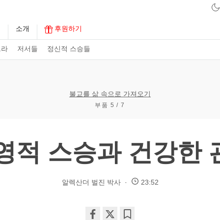
구
소개
후원하기
트라
저서들
정신적 스승들
불교를 삶 속으로 가져오기
부품 5 / 7
 영적 스승과 건강한
알렉산더 벌진 박사
23:52