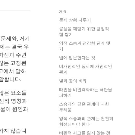
개요
문제 상황 다루기
공성을 깨닫기 위한 긍정적
힘 쌓기
 문제와, 거기
영적 스승과 전강한 관계 맺
제는 결국 우
기
 자신과 주변
법에 입문한다는 것
 않는 고정된
비개인적인 동시에 개인적인
불교에서 말하
관계
 말합니다.
벌과 꽃의 비유
타인을 비인격화하는 극단을
많은 요소들
피하기
정신적 명칭과
스승과의 깊은 관계에 대한
사물이 원인과
두려움
영적 스승과의 관계는 천천히
형성되어야 한다
순하지 않습니
비판적 사고를 잃지 않는 것