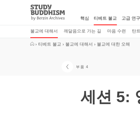
Close
Study
Buddhism
핵심
티베트 불교
고급 연
Home
불교에 대해서
깨달음으로 가는 길
마음 수련
탄
›
티베트 불교
›
불교에 대해서
›
불교에 대한 오해
부품 4
세션 5: