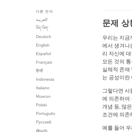
다른 언어
العربية
문제 
བོད་ཡིག་
Deutsch
우리는 지금까
English
에서 생겨나는
리 자신에 
Español
모든 것의 
Français
실체적 존재
हिन्दी
는 공성이란
Indonesia
Italiano
그렇다면 사
Монгол
에 의존하여 
Polski
개념 등, 많
Português
조건에 의존
Русский
예를 들어 
తెలుగు