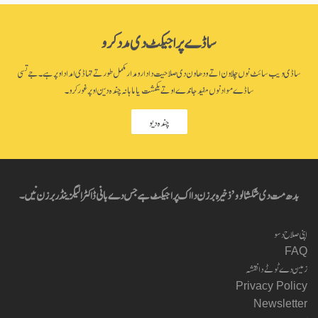
ساڈے پراجیکٹ دی مدد کرو
ساڈی ویب سائٹ نوں چلاون اتے ودھاون دی صلاحیت دا دارومدار مکمل طور تے تہاڈی امداد اوپر ہے۔ جے تسی
ساڈے مواد نوں مفید جاندے او تے یکمشت یا ماہانہ چندہ دین اوپر غور کرو۔
چندہ دیو
بدھ مت دی شکشا لوو’ ذخیرہ برزن دا اک پراجیکٹ ہے جس دے بانی ڈاکٹر الیگزینڈر برزن نیں۔
اپنی صلاح دسو
FAQ
زمین دے ٹوٹے دا نقشہ
Privacy Policy
Newsletter