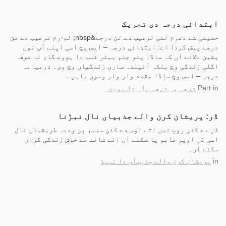
ابتدائی درجہ دی تحریک
حقیقی شے دھرم لئی ترغیب دے تن درجے&nbsp; لم-رم ترغیب دے تن
درجے پیش کردا اے: ابتدائی درجہ – ایس وچ اسی اپنے آپ نوں
یقین دلانے آں کہ ساڈا پنر جنم بہتر قسم دا ہووے گا، نہ صرف
اگلی زندگی وچ بلکہ آئیندہ ساری زندگیاں وچ وی۔ درمیانہ
درجہ – ایس وچ ساڈا مقصد وار وار وسوں باہر...
in
Part
درجہ بہ درجہ راہ دا پریچہ
ڈر: پریشان کرن والے جذبیاں نال نبڑنا
ڈر دے کئی روپ نیں اتے اوس دے کئی سبب، پر ودیہ طریقیاں نال
اسی ڈر اوپر قابو پا سکنے آں اتے شانت تے خوش زندگی گزار
سکنے آں۔
in
پریشان کرن والے جذبیاں دا نبیڑ