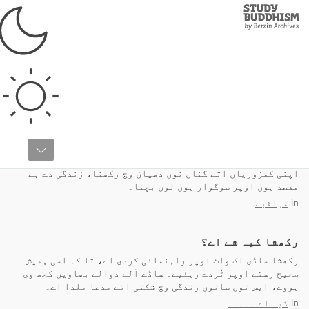
Study
Clos
Buddhism
Home
پناہ
زندگی وچ منورتھ پانا
اپنی کمزوریاں اتے گناں نوں دھیان وچ رکھنا، زندگی دے بے
مقصد ہون اوپر سوگوار ہون توں بچنا۔
in
مراقبے
رکھشا کیہ شے اے؟
رکھشا ساڈی اک واٹ اوپر راہنمائی کردی اے، تا کہ اسی ہمیش
صحیح رستے اوپر ٹُردے رہئیے۔ ساڈے آلے دوالے بھاویں کجھ وی
ہووے، ایس توں سانوں زندگی وچ شکتی اتے مدعا ملدا اے۔
in
کیہ اے ۔۔۔۔۔