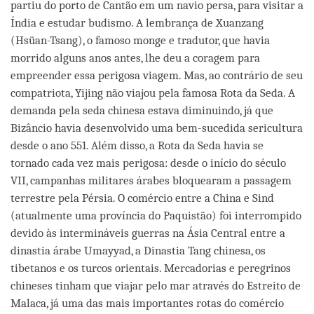
partiu do porto de Cantão em um navio persa, para visitar a
Índia e estudar budismo. A lembrança de Xuanzang
(Hsüan-Tsang), o famoso monge e tradutor, que havia
morrido alguns anos antes, lhe deu a coragem para
empreender essa perigosa viagem. Mas, ao contrário de seu
compatriota, Yijing não viajou pela famosa Rota da Seda. A
demanda pela seda chinesa estava diminuindo, já que
Bizâncio havia desenvolvido uma bem-sucedida sericultura
desde o ano 551. Além disso, a Rota da Seda havia se
tornado cada vez mais perigosa: desde o início do século
VII, campanhas militares árabes bloquearam a passagem
terrestre pela Pérsia. O comércio entre a China e Sind
(atualmente uma província do Paquistão) foi interrompido
devido às intermináveis guerras na Ásia Central entre a
dinastia árabe Umayyad, a Dinastia Tang chinesa, os
tibetanos e os turcos orientais. Mercadorias e peregrinos
chineses tinham que viajar pelo mar através do Estreito de
Malaca, já uma das mais importantes rotas do comércio