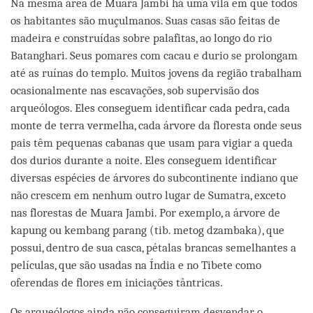
Na mesma área de Muara Jambi há uma vila em que todos
os habitantes são muçulmanos. Suas casas são feitas de
madeira e construídas sobre palafitas, ao longo do rio
Batanghari. Seus pomares com cacau e durio se prolongam
até as ruínas do templo. Muitos jovens da região trabalham
ocasionalmente nas escavações, sob supervisão dos
arqueólogos. Eles conseguem identificar cada pedra, cada
monte de terra vermelha, cada árvore da floresta onde seus
pais têm pequenas cabanas que usam para vigiar a queda
dos durios durante a noite. Eles conseguem identificar
diversas espécies de árvores do subcontinente indiano que
não crescem em nenhum outro lugar de Sumatra, exceto
nas florestas de Muara Jambi. Por exemplo, a árvore de
kapung ou kembang parang (tib. metog dzambaka), que
possui, dentro de sua casca, pétalas brancas semelhantes a
películas, que são usadas na Índia e no Tibete como
oferendas de flores em iniciações tântricas.
Os arqueólogos ainda não conseguiram desvendar o