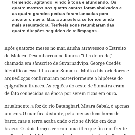
tremendo, agitando, vindo à tona e afundando. Os
quatro mastros nos quatro cantos foram abaixados e
as quatro grandes pedras foram lançadas para
ancorar o navio. Mas a atmosfera se tornou ainda
mais assustadora. Terríveis sons retumbaram das
quatro direções seguidos de relâmpagos...
Após quatorze meses no mar, Atisha atravessou o Estreito
de Malaca. Desembarcou na famosa “ilha dourada,”
chamada em sânscrito de Suvarnadvipa. George Coedès
identificou essa ilha como Sumatra. Muitos historiadores e
arqueólogos confirmaram posteriormente a hipótese do
epigrafista francês. As regiões do oeste de Sumatra eram
de fato conhecidas na época por serem ricas em ouro.
Atualmente, a foz do rio Batanghari, Muara Sabak, é apenas
um cais. O mar fica distante, pelo menos duas horas de
barco, mas a terra acaba onde o rio se divide em dois
braços. Os dois braços cercam uma ilha que fica em frente