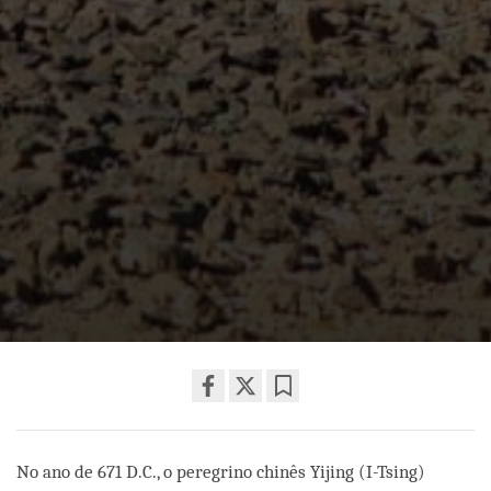
Share
Bookmark
on
facebook
No ano de 671 D.C., o peregrino chinês Yijing (I-Tsing)