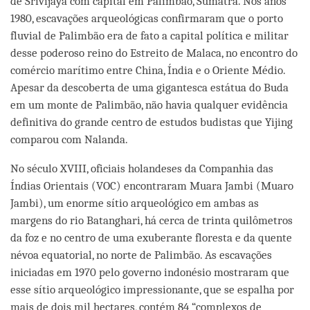
de Srivijaya com capital em Palimbão, Sumatra. Nos anos
1980, escavações arqueológicas confirmaram que o porto
fluvial de Palimbão era de fato a capital política e militar
desse poderoso reino do Estreito de Malaca, no encontro do
comércio marítimo entre China, Índia e o Oriente Médio.
Apesar da descoberta de uma gigantesca estátua do Buda
em um monte de Palimbão, não havia qualquer evidência
definitiva do grande centro de estudos budistas que Yijing
comparou com Nalanda.
No século XVIII, oficiais holandeses da Companhia das
Índias Orientais (VOC) encontraram Muara Jambi (Muaro
Jambi), um enorme sítio arqueológico em ambas as
margens do rio Batanghari, há cerca de trinta quilômetros
da foz e no centro de uma exuberante floresta e da quente
névoa equatorial, no norte de Palimbão. As escavações
iniciadas em 1970 pelo governo indonésio mostraram que
esse sítio arqueológico impressionante, que se espalha por
mais de dois mil hectares, contém 84 “complexos de