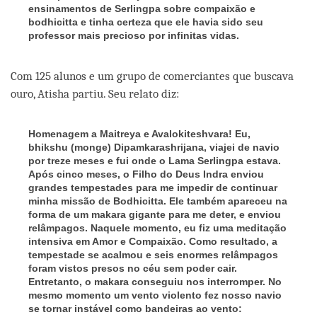
ensinamentos de Serlingpa sobre compaixão e
bodhicitta e tinha certeza que ele havia sido seu
professor mais precioso por infinitas vidas.
Com 125 alunos e um grupo de comerciantes que buscava
ouro, Atisha partiu. Seu relato diz:
Homenagem a Maitreya e Avalokiteshvara! Eu,
bhikshu (monge) Dipamkarashrijana, viajei de navio
por treze meses e fui onde o Lama Serlingpa estava.
Após cinco meses, o Filho do Deus Indra enviou
grandes tempestades para me impedir de continuar
minha missão de Bodhicitta. Ele também apareceu na
forma de um makara gigante para me deter, e enviou
relâmpagos. Naquele momento, eu fiz uma meditação
intensiva em Amor e Compaixão. Como resultado, a
tempestade se acalmou e seis enormes relâmpagos
foram vistos presos no céu sem poder cair.
Entretanto, o makara conseguiu nos interromper. No
mesmo momento um vento violento fez nosso navio
se tornar instável como bandeiras ao vento: