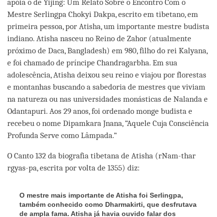
apóia o de Yijing: Um Relato Sobre o Encontro Com o
Mestre Serlingpa Chokyi Dakpa, escrito em tibetano, em
primeira pessoa, por Atisha, um importante mestre budista
indiano. Atisha nasceu no Reino de Zahor (atualmente
próximo de Daca, Bangladesh) em 980, filho do rei Kalyana,
e foi chamado de príncipe Chandragarbha. Em sua
adolescência, Atisha deixou seu reino e viajou por florestas
e montanhas buscando a sabedoria de mestres que viviam
na natureza ou nas universidades monásticas de Nalanda e
Odantapuri. Aos 29 anos, foi ordenado monge budista e
recebeu o nome Dipamkara Jnana, “Aquele Cuja Consciência
Profunda Serve como Lâmpada.”
O Canto 132 da biografia tibetana de Atisha (rNam-thar
rgyas-pa, escrita por volta de 1355) diz:
O mestre mais importante de Atisha foi Serlingpa,
também conhecido como Dharmakirti, que desfrutava
de ampla fama. Atisha já havia ouvido falar dos