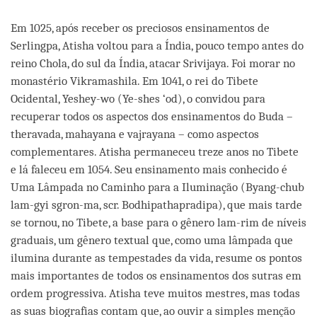
Em 1025, após receber os preciosos ensinamentos de
Serlingpa, Atisha voltou para a Índia, pouco tempo antes do
reino Chola, do sul da Índia, atacar Srivijaya. Foi morar no
monastério Vikramashila. Em 1041, o rei do Tibete
Ocidental, Yeshey-wo (Ye-shes ‘od), o convidou para
recuperar todos os aspectos dos ensinamentos do Buda –
theravada, mahayana e vajrayana – como aspectos
complementares. Atisha permaneceu treze anos no Tibete
e lá faleceu em 1054. Seu ensinamento mais conhecido é
Uma Lâmpada no Caminho para a Iluminação (Byang-chub
lam-gyi sgron-ma, scr. Bodhipathapradipa), que mais tarde
se tornou, no Tibete, a base para o gênero lam-rim de níveis
graduais, um gênero textual que, como uma lâmpada que
ilumina durante as tempestades da vida, resume os pontos
mais importantes de todos os ensinamentos dos sutras em
ordem progressiva. Atisha teve muitos mestres, mas todas
as suas biografias contam que, ao ouvir a simples menção