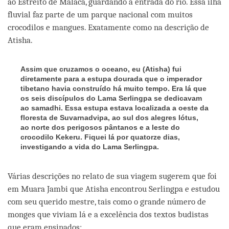
ao Estreito de Malaca, guardando a entrada do rio. Essa ilha
fluvial faz parte de um parque nacional com muitos
crocodilos e mangues. Exatamente como na descrição de
Atisha.
Assim que cruzamos o oceano, eu (Atisha) fui
diretamente para a estupa dourada que o imperador
tibetano havia construído há muito tempo. Era lá que
os seis discípulos do Lama Serlingpa se dedicavam
ao samadhi. Essa estupa estava localizada a oeste da
floresta de Suvarnadvipa, ao sul dos alegres lótus,
ao norte dos perigosos pântanos e a leste do
crocodilo Kekeru. Fiquei lá por quatorze dias,
investigando a vida do Lama Serlingpa.
Várias descrições no relato de sua viagem sugerem que foi
em Muara Jambi que Atisha encontrou Serlingpa e estudou
com seu querido mestre, tais como o grande número de
monges que viviam lá e a excelência dos textos budistas
que eram ensinados: