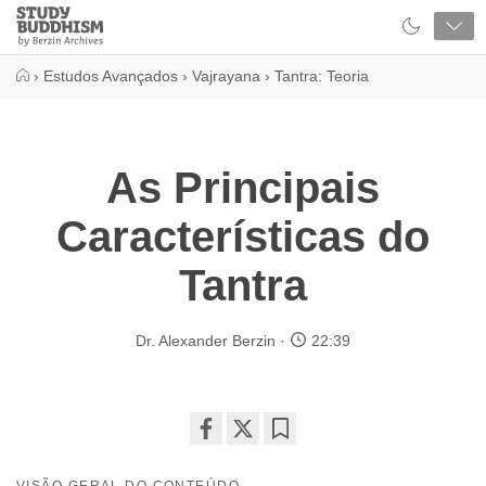
Close
Study
Buddhism
Home
›
Estudos Avançados
›
Vajrayana
›
Tantra: Teoria
As Principais
Características do
Tantra
Dr. Alexander Berzin
22:39
Share
Bookmark
on
VISÃO GERAL DO CONTEÚDO