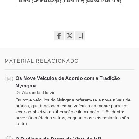
Tantra (Anuttarayoga) (Clara Luz) (Mente Mais Sutil)
Share
Bookmark
on
facebook
MATERIAL RELACIONADO
Os Nove Veículos de Acordo com a Tradição
Nyingma
Dr. Alexander Berzin
Os nove veículos do Nyingma referem-se a nove níveis de
prática, que funcionam como veículos da mente para nos
levar ao objetivo da liberação e iluminação. Três dentre
nove são métodos sutras, enquanto os seis restantes são
tantra.