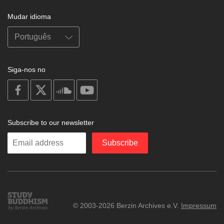
Mudar idioma
Siga-nos no
on
on
on
on
facebook
X
soundcloud
youtube
Subscribe to our newsletter
Enter
Subscribe
your
email
Study
© 2003-2026 Berzin Archives e.V.
Impressum
Buddhism
Home