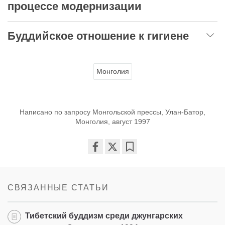
процессе модернизации
Буддийское отношение к гигиене
Монголия
Написано по запросу Монгольской прессы, Улан-Батор,
Монголия, август 1997
Share
Bookmark
on
facebook
СВЯЗАННЫЕ СТАТЬИ
Тибетский буддизм среди джунгарских