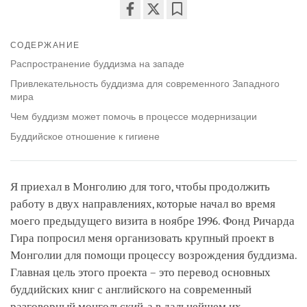
Share
Bookmark
on
СОДЕРЖАНИЕ
facebook
Распространение буддизма на западе
Привлекательность буддизма для современного Западного
мира
Чем буддизм может помочь в процессе модернизации
Буддийское отношение к гигиене
Я приехал в Монголию для того, чтобы продолжить
работу в двух направлениях, которые начал во время
моего предыдущего визита в ноябре 1996. Фонд Ричарда
Гира попросил меня организовать крупный проект в
Монголии для помощи процессу возрождения буддизма.
Главная цель этого проекта – это перевод основных
буддийских книг с английского на современный
разговорный монгольский, а в дальнейшем их