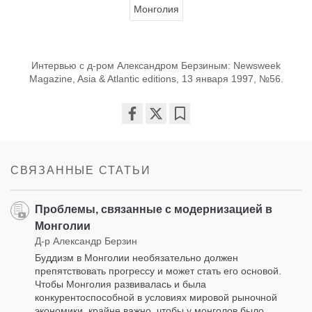
Монголия
Интервью с д-ром Александром Берзиным: Newsweek
Magazine, Asia & Atlantic editions, 13 января 1997, №56.
Share
Bookmark
on
facebook
СВЯЗАННЫЕ СТАТЬИ
Проблемы, связанные с модернизацией в
Монголии
Д-р Александр Берзин
Буддизм в Монголии необязательно должен
препятствовать прогрессу и может стать его основой.
Чтобы Монголия развивалась и была
конкурентоспособной в условиях мировой рыночной
экономики, крайне важно, чтобы у монголов было