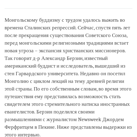
Share
Bookmark
on
facebook
Монгольскому буддизму с трудом удалось выжить во
времена Сталинских репрессий. Сейчас, спустя пять лет
после прекращения существования Советского Союза,
перед монгольскими религиозными традициями встает
новая угроза – экспансия христианских миссионеров.
Так говорит д-р Александр Берзин, известный
американский буддист и исследователь, вышедший из
стен Гарвардского университета. Недавно он посетил
Монголию с циклом лекций на тему древней религии
этой страны. По его собственным словам, во время этого
путешествия ему представилась возможность стать
свидетелем этого стремительного натиска иностранных
евангелистов. Берзин поделился своими
размышлениями с журналистом Newsweek Джордем
Ферфритцем в Пекине. Ниже представлены выдержки из
этого интервью.