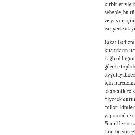
birbirleriyle 
sebeple, bu t
ve yaşam için
ise, yerleşik 
Fakat Budizm
kusurların üs
bağlı olduğum
göçebe toplul
uygulayabilec
için harcanan
elementlere k
Yiyecek durum
Yolları kimle
yapımında kul
Yemeklerimizi
tüm bu süreçl