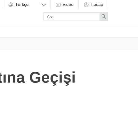
Video
Hesap
Enter
Search
search
term
ına Geçişi