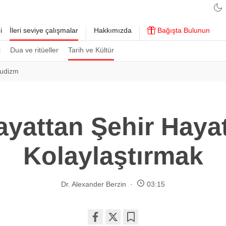
i
İleri seviye çalışmalar
Hakkımızda
Bağışta Bulunun
i
Dua ve ritüeller
Tarih ve Kültür
Budizm
yattan Şehir Hayat
Kolaylaştırmak
Dr. Alexander Berzin
03:15