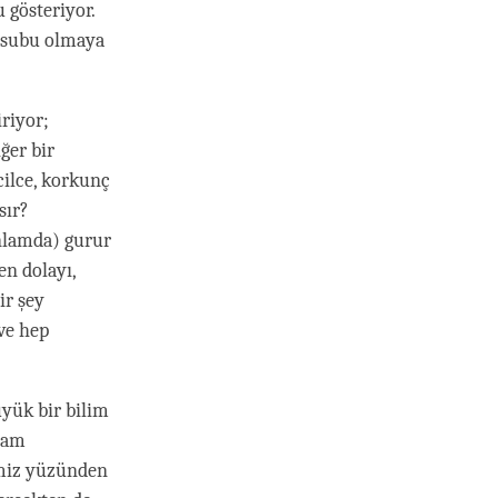
 gösteriyor.
nsubu olmaya
iriyor;
ğer bir
cilce, korkunç
sır?
anlamda) gurur
n dolayı,
ir şey
ve hep
üyük bir bilim
şam
imiz yüzünden