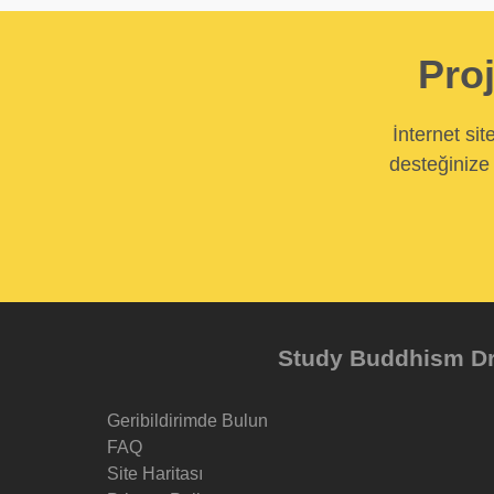
Proj
İnternet si
desteğinize 
Study Buddhism Dr 
Geribildirimde Bulun
FAQ
Site Haritası