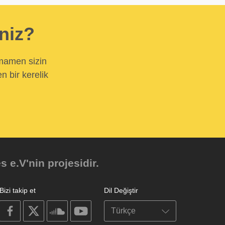
iniz?
amamen sizin
n bir kerelik
e.V'nin projesidir.
Bizi takip et
Dil Değiştir
on
on
on
on
facebook
X
soundcloud
youtube