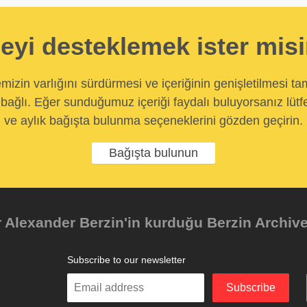
eyi desteklemek ister mis
temizin varlığını sürdürmesi ve içeriğinin genişletilmesi t
bağlı. Eğer sunduğumuz içeriği faydalı buluyorsanız lütfe
ve aylık bağışta bulunma seçeneklerini gözden geçirin.
Bağışta bulunun
Alexander Berzin'in kurduğu Berzin Archives 
Subscribe to our newsletter
Enter
Subscribe
your