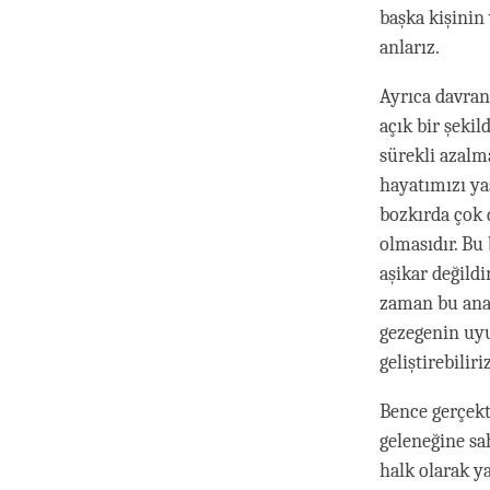
başka kişinin
anlarız.
Ayrıca davran
açık bir şeki
sürekli azalm
hayatımızı ya
bozkırda çok 
olmasıdır. Bu 
aşikar değild
zaman bu anal
gezegenin uy
geliştirebiliriz
Bence gerçekt
geleneğine sah
halk olarak y