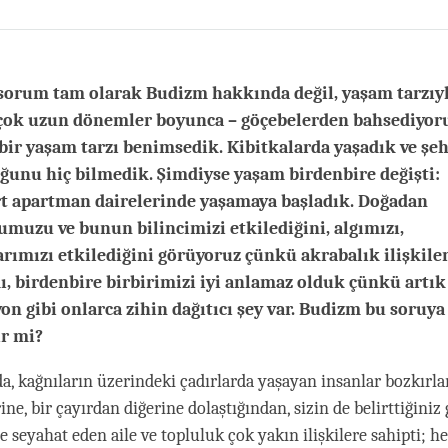
Share
Bookmark
on
facebook
orum tam olarak Budizm hakkında değil, yaşam tarzıyla
çok uzun dönemler boyunca – göçebelerden bahsediyor
bir yaşam tarzı benimsedik. Kibitkalarda yaşadık ve şeh
ğunu hiç bilmedik. Şimdiyse yaşam birdenbire değişti:
t apartman dairelerinde yaşamaya başladık. Doğadan
muzu ve bunun bilincimizi etkilediğini, algımızı,
rımızı etkilediğini görüyoruz çünkü akrabalık ilişkiler
dı, birdenbire birbirimizi iyi anlamaz olduk çünkü artık
yon gibi onlarca zihin dağıtıcı şey var. Budizm bu soruya
ir mi?
da, kağnıların üzerindeki çadırlarda yaşayan insanlar bozkırla
ine, bir çayırdan diğerine dolaştığından, sizin de belirttiğiniz 
te seyahat eden aile ve topluluk çok yakın ilişkilere sahipti; 