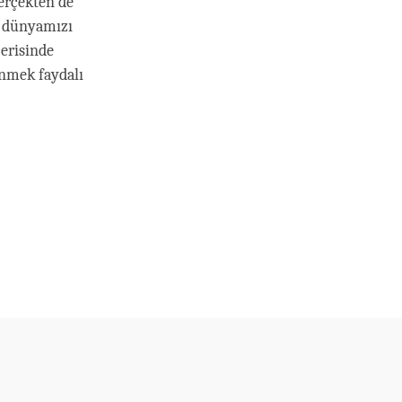
erçekten de
k dünyamızı
erisinde
ünmek faydalı