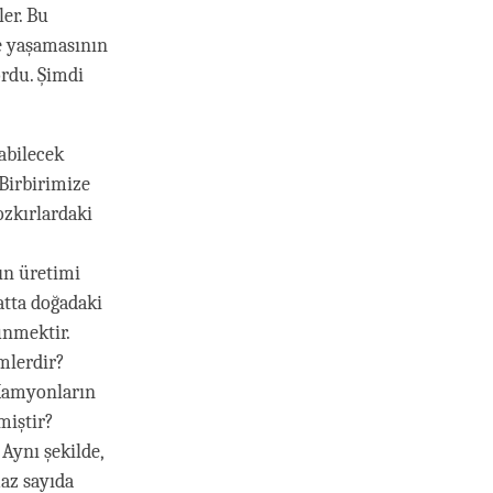
ler. Bu
te yaşamasının
ordu. Şimdi
abilecek
Birbirimize
zkırlardaki
ın üretimi
atta doğadaki
ünmektir.
imlerdir?
 Kamyonların
miştir?
 Aynı şekilde,
az sayıda