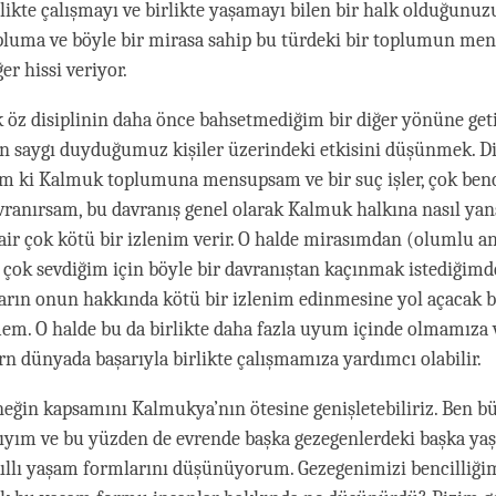
rlikte çalışmayı ve birlikte yaşamayı bilen bir halk olduğunuzu
pluma ve böyle bir mirasa sahip bu türdeki bir toplumun me
ğer hissi veriyor.
ik öz disiplinin daha önce bahsetmediğim bir diğer yönüne get
n saygı duyduğumuz kişiler üzerindeki etkisini düşünmek. Di
lim ki Kalmuk toplumuna mensupsam ve bir suç işler, çok ben
avranırsam, bu davranış genel olarak Kalmuk halkına nasıl yan
ir çok kötü bir izlenim verir. O halde mirasımdan (olumlu 
ok sevdiğim için böyle bir davranıştan kaçınmak istediğimde
ların onun hakkında kötü bir izlenim edinmesine yol açacak b
m. O halde bu da birlikte daha fazla uyum içinde olmamıza 
rn dünyada başarıyla birlikte çalışmamıza yardımcı olabilir.
neğin kapsamını Kalmukya’nın ötesine genişletebiliriz. Ben b
ıyım ve bu yüzden de evrende başka gezegenlerdeki başka ya
kıllı yaşam formlarını düşünüyorum. Gezegenimizi bencilliğ