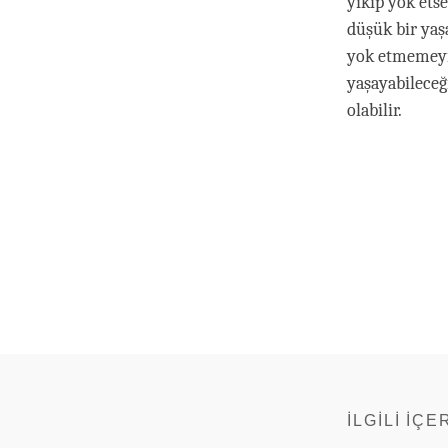
yıkıp yok et
düşük bir ya
yok etmemeyi 
yaşayabileceğ
olabilir.
İLGILI İÇE