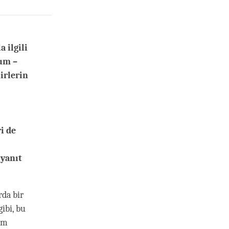
 ilgili
um –
irlerin
i de
 yanıt
rda bir
gibi, bu
hem