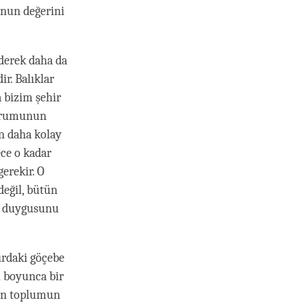
unun değerini
iderek daha da
r. Balıklar
a bizim şehir
 durumunun
n daha kolay
ece o kadar
erekir. O
değil, bütün
k duygusunu
ırdaki göçebe
h boyunca bir
tün toplumun