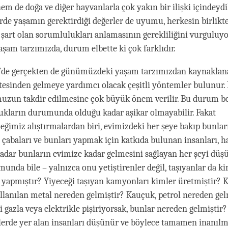
hem de doğa ve diğer hayvanlarla çok yakın bir ilişki içindeydi
ürde yaşamın gerektirdiği değerler de uyumu, herkesin birlik
 şart olan sorumlulukları anlamasının gerekliliğini vurguluy
yaşam tarzımızda, durum elbette ki çok farklıdır.
’de gerçekten de günümüzdeki yaşam tarzımızdan kaynaklan
tesinden gelmeye yardımcı olacak çeşitli yöntemler bulunur. 
uzun takdir edilmesine çok büyük önem verilir. Bu durum bo
ukların durumunda olduğu kadar aşikar olmayabilir. Fakat
eğimiz alıştırmalardan biri, evimizdeki her şeye bakıp bunlar
 çabaları ve bunları yapmak için katkıda bulunan insanları, h
adar bunların evimize kadar gelmesini sağlayan her şeyi düş
unda bile – yalnızca onu yetiştirenler değil, taşıyanlar da k
r yapmıştır? Yiyeceği taşıyan kamyonları kimler üretmiştir?
lanılan metal nereden gelmiştir? Kauçuk, petrol nereden gel
 gazla veya elektrikle pişiriyorsak, bunlar nereden gelmiştir?
erde yer alan insanları düşünür ve böylece tamamen inanılm