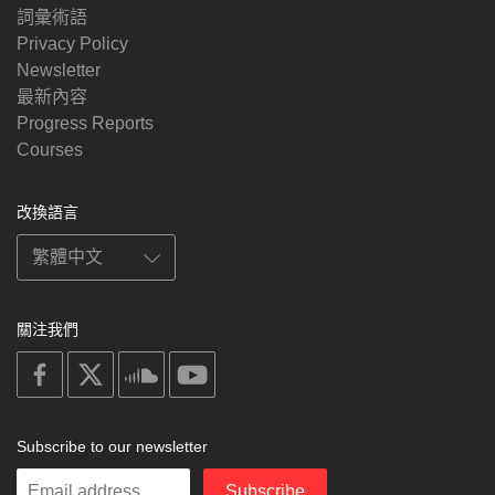
詞彙術語
Privacy Policy
Newsletter
最新內容
Progress Reports
Courses
改換語言
關注我們
on
on
on
on
facebook
X
soundcloud
youtube
Subscribe to our newsletter
Enter
Subscribe