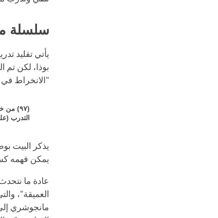
سلسلة معل
يأتي تقليد تدر
بوذا، لكن تم ا
"الانخراط في 
(٩٧) من
التدرب (عل
يذكر البيت بوض
يمكن فهمه كساب
عادة ما نتحدث 
العميقة"، والتي
مانجوشري إلى ن