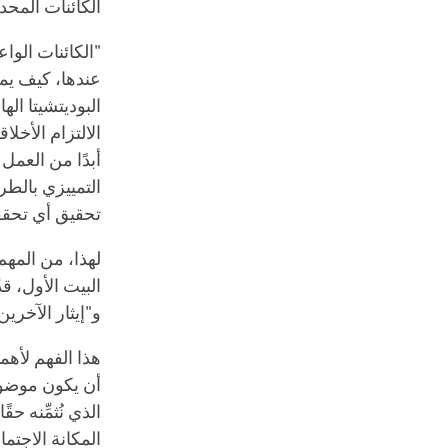
الكائنات المحد
"الكائنات الوا
عندها، كيف يمك
البوديتشيتا اله
الالتزام الأخلا
أبدًا من العمل 
التمييزي بالطر
تحقيق أي تحقق
لهذا، من المهم 
البيت الأول، قد
و"إيثار الآخرين
هذا الفهم لأهمي
أن يكون موضوعً
الذي نُثمِّنه ح
المكانة الاجتم