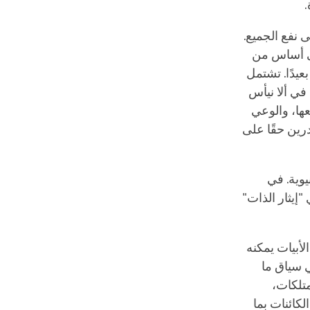
.
 نفع الجميع.
على أساس من
عيدًا. تشتمل
 في ألا نيأس
عها، والوعي
درين حقًا على
يوية. في
 "إيثار الذات"
لأبيات يمكنه
ي سياق ما
متلكات،
كائنات بما