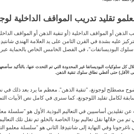
مو تقليد تدريب المواقف الداخلية لوج
يب الذهن أو المواقف الداخلية (أو تنقية الذهن أو المواقف الداخل
لتركيز عليه بشدة في القرن الثامن على يد العلامة الهندي شانتيدِ
سلوك البوديساتفات"، في الفصل الخامس الخاص بالحماية عبر الا
 خلال كل سلوكيات البوديساتفا غير المحدودة التي تم التحدث عنها، بالتأكيد سأضع
ى الأقل) حتى أغطي نطاق سلوك تنقية الذهن.
وح مصطلح لوجونغ، "تنقية الذهن". معظم ما يرد بعد ذلك في نص
قة لكامل تقليد اللوجونغ، كما سنرى في كامل نص الأبيات الثما
عن تقليدين أساسيين في التعاليم البوذية. الأول هو "سلسلة معلم
 تم من خلالها نقل تعاليم بوذا الخاصة بالخلو. تم نقل تلك التعالي
اغرجونا وفي النهاية إلى شانتيدِفا. الثاني هو "سلسلة معلمو التع