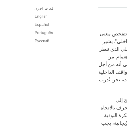
لغات اخرى
English
Español
Português
ا نتفحص معنى
خلي". يشير
Русский
لي الذي ننظر
هتمام. من
لى أنه من أجل
واقف الداخلية
ات، نحن نُدرب
ح إلى
حرف بالاتجاه
رة البوذية
إيجابية، يجب