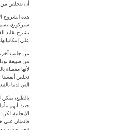
أن نتخلص من ا
هذه الشروح الا
سيركونغ، تسمح 
يشرح تقليد الغي
على إمكانياتها.
من جانب آخر، ي
من طبيعة بوذا،
لأنها مغطاة بال
نخلص أنفسنا م
التي لدينا بالفع
بالطبع، يمكن ا
حيث أنهم يتأمل
الإيجابية. لكن
قائمتان على ها
ننقي وندرب موا