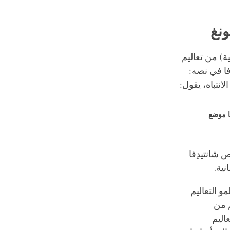
ونغ
ية) من تعاليم
فا في نصه:
نتباه، يقول:
ها موضع
 شانتيدِفا
نية.
و التعاليم
م من
اليم