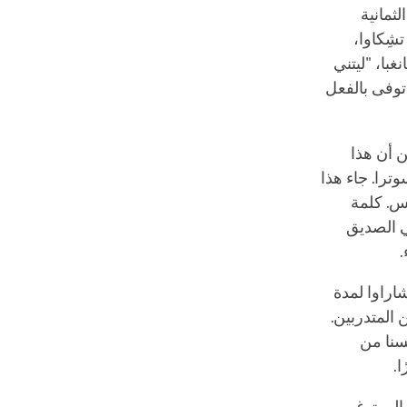
لثمانية
شِكاوا،
با، "ليتني
توفى بالفعل
ن أن هذا
وترا. جاء هذا
مس. كلمة
ي الصديق
.
اراوا لمدة
 المتدربين.
سنا من
ا.