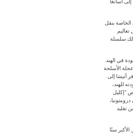
 إلى أسانغا
 الخاصة بنقل
 تعاليم
 ذلك سلسلة
دة في الهند.
عجلة الأسلحة
ر أتيشا إلى
ته للهند،
نص "إكليل
درومتونبا،
ن تقليد
لأكبر سنًا