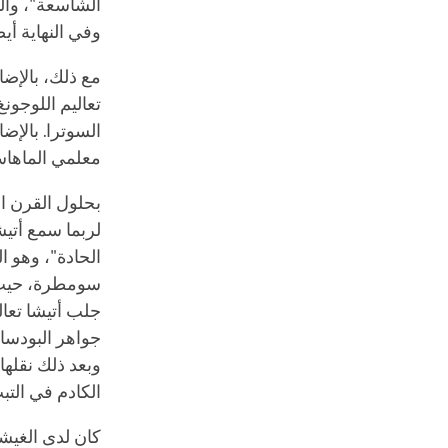
الشاسعة"، والتي
وفي النهاية أيضً
مع ذلك، بالإضا
تعاليم اللوجونغ
السوترا. بالإض
معلمي الماهاس
بحلول القرن ال
لربما سمع أتي
الحادة"، وهو ا
سومطرة، حيث در
جلب أتيشا تعال
جواهر البودسات
وبعد ذلك نقلها 
الكادم في التب
كان لدى الغيشي