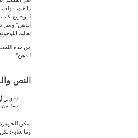
نقل الغيشي تشِ
زانغبو، مؤلف ن
اللوجونغ. كتب 
الذهن" ونص شا
تعاليم اللوجونغ
من هذه اللمحة ا
الذهن".
النص وال
(١) ليتني
سموًا من ج
يمكن للجوهرة ا
وما شابه؛ لكن، 