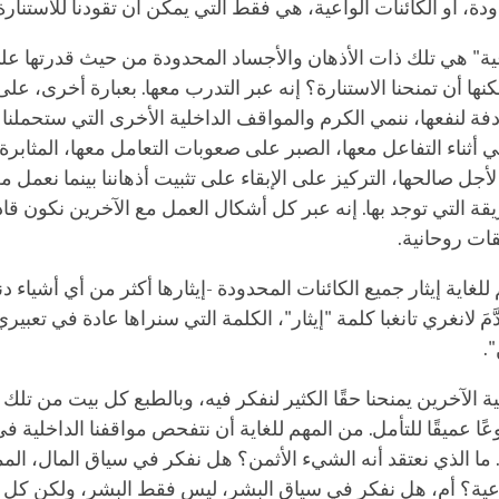
ودة، أو الكائنات الواعية، هي فقط التي يمكن أن تقودنا للاستنارة
عية" هي تلك ذات الأذهان والأجساد المحدودة من حيث قدرتها على
نها أن تمنحنا الاستنارة؟ إنه عبر التدرب معها. بعبارة أخرى، 
ادفة لنفعها، ننمي الكرم والمواقف الداخلية الأخرى التي ستحملنا ب
قي أثناء التفاعل معها، الصبر على صعوبات التعامل معها، المثابرة
لأجل صالحها، التركيز على الإبقاء على تثبيت أذهاننا بينما نعمل م
يقة التي توجد بها. إنه عبر كل أشكال العمل مع الآخرين نكون قا
ات روحانية.
للغاية إيثار جميع الكائنات المحدودة -إيثارها أكثر من أي أشياء دن
َّمَ لانغري تانغبا كلمة "إيثار"، الكلمة التي سنراها عادة في تعبيري
".
ة الآخرين يمنحنا حقًا الكثير لنفكر فيه، وبالطبع كل بيت من تلك ا
ا عميقًا للتأمل. من المهم للغاية أن نتفحص مواقفنا الداخلية ف
قًا. ما الذي نعتقد أنه الشيء الأثمن؟ هل نفكر في سياق المال، الم
اعية؟ أم، هل نفكر في سياق البشر، ليس فقط البشر، ولكن كل ال