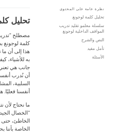
نظرة عامة على المحتوى
تحليل كلمة لوجونغ
تحليل كلم
سلسلة معلمو تقليد تدريب
المواقف الداخلية لوجونغ
مصطلح "تدريب 
النص والشرح
كلمة لوجونغ ب
تأمل مفيد
هذا إلى أن ما
الأسئلة
به للأشياء، كيف
جانب هي تعني "
أن نُدرب أنفسن
السلبية، المشا
أنفسنا فعليًا.
ما نحتاج لأن ن
"الخصال الجيدة"
الخاطئ، حتى يم
الخاصة بأننا ب