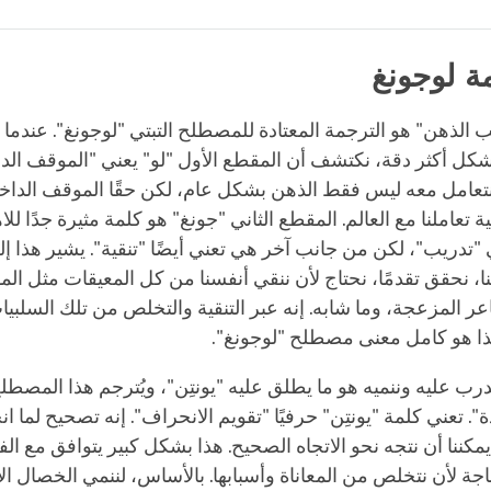
Bookmark
Share
on
facebook
ة لوجونغ
الذهن" هو الترجمة المعتادة للمصطلح التبتي "لوجونغ". عندم
شكل أكثر دقة، نكتشف أن المقطع الأول "لو" يعني "الموقف الدا
 نتعامل معه ليس فقط الذهن بشكل عام، لكن حقًا الموقف الداخ
ية تعاملنا مع العالم. المقطع الثاني "جونغ" هو كلمة مثيرة جدًا للا
تدريب"، لكن من جانب آخر هي تعني أيضًا "تنقية". يشير هذا إ
ا، نحقق تقدمًا، نحتاج لأن ننقي أنفسنا من كل المعيقات مثل الم
عر المزعجة، وما شابه. إنه عبر التنقية والتخلص من تلك السلبي
 هذا هو كامل معنى مصطلح "لوجونغ".
تدرب عليه وننميه هو ما يطلق عليه "يونتِن"، ويُترجم هذا المصطل
. تعني كلمة "يونتِن" حرفيًا "تقويم الانحراف". إنه تصحيح لما ان
كننا أن نتجه نحو الاتجاه الصحيح. هذا بشكل كبير يتوافق مع الفك
حاجة لأن نتخلص من المعاناة وأسبابها. بالأساس، لننمي الخصال ال