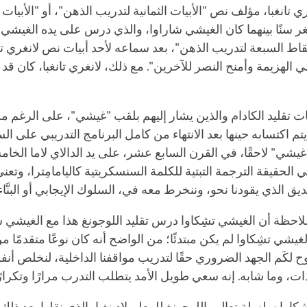
ري تانغبا، مؤلف نص "الأبيات الثمانية لتدريب الذهن"، أو "الأبيات ا
غر سنًا بينهما كان الغيشي شاراوا، والذي درس على يده الغيشي ت
ط السبعة لتدريب الذهن"، بعد سماعه لأحد أبيات نص لانغري تانغ
الهزيمة وأمنح النصر للآخرين". مع ذلك، لانغري تانغبا، كان قد 
ت تقليد الكادام والذين يشار إليهم بلقب "غيشي"، على الرغم م
م اكتسابه حينها بعد الانتهاء من كامل البرنامج التدريبي على الس
يشي" لاحقًا، في القرن السابع عشر، على يد الدالاي لاما الخا
لحقيقة الترجمة التبتية للكلمة السنسكريتية كاليامامِترا، وتعن
يق الذي يقودنا نحو، وننخرط معه في، السلوك الإيجابي أو البنَّاء
لاحظة أن الغيشي تشِكاوا درس تقليد اللوجونغ هذا مع الغيشي ش
شي تشِكاوا لم يكن مبتدئًا؛ من الواضح أنه كان نوعًا متقدمًا من
 لكَم الجهد الضروري حقًا لتدريب مواقفنا الداخلية، لنخلص أنف
 الذات، وما شابه. إنه سعي طويل الأمد يتطلب التدرب مرارًا وتكرارً