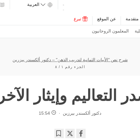
متقدمة
عن الموقع
تبرع
ية
المعلمون الروحانيون
شرح نص "الأبيات الثمانية لتدريب الذهن" – دكتور ألكسندر بيزرين
الجزء رقم ١ / ٨
ر التعاليم وإيثار الآخر
دكتور ألكسندر بيرزين
15:54