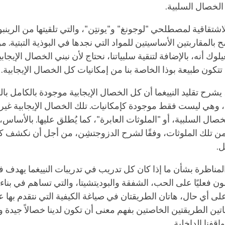
لخصال السلبية.
شتقاقية لمصطلحي "لوجونغ" و"يونتِن"، والتي تلقيتها من الرين
بالمقاربتين الأساسيتين للمواد التي نجدها في البوذية التبتية. 
لوك أنه، بالإضافة لتنقية سلبياتنا، نحتاج لأن نبني الخصال الإيجابية 
 تتكون طبيعة بوذا الخاصة بنا من إمكانيات كل الخصال الإيجابية.
شرح تقليد النييغما أن كل الخصال الإيجابية موجودة بالكامل با
 وهي ليست فقط موجودة كإمكانيات. تلك الخصال الإيجابية غير 
خصال السلبية، أو "الملوثات العابرة"، كما يُطلق عليها. بالأساس، 
ن تلك الملوثات، وفقًا لشرح الدزوجتشِن، من أجل أن نكشف 
ل.
لمناظرة بشأن ما إذا كان كل تدريب في تدريبات النييغما يهدف ف
ون فعليًا على الحب، الشفقة والبوديتشيتا، والتي تساهم في بناء 
 على أي حال، هاتان الطريقتان في صياغة الكيفية التي نتقدم بها 
تين الطريقتين الخاصتين بفهم معنى أن تكون لدينا خصالاً جيدة 
قفنا الداخلية.