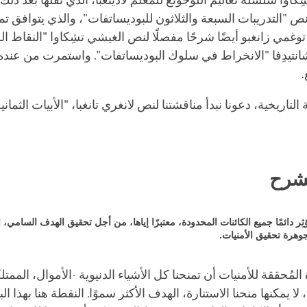
كاوا سلسلة تعاليم اللوجونغ للمعلم لادينغبا، الذي نقلها بعد ذل
ص "التدريبات السبعة والثلاثون للبوديساتفات"، والذي يتوافق تمام
توغمي زانغبو أيضًا شرحًا مفصلًا لنص الغيشي تشِكاوا "النقاط ا
نتيدِفا "الانخراط في سلوك البوديساتفات". واستمرت من عند
.
لتاريخية، دعونا نبدأ مناقشتنا لنص لانغري تانغبا، "الأبيات الثمان
شرح
 أُؤثِر دائمًا جميع الكائنات المحدودة، معتبرًا إياها، من أجل تحقيق الهدف السامي، ا
وهرة تحقيق الأمنيات.
لمُحققة للأمنيات أن تمنحنا كل الأشياء الدنيوية -الأموال، الممت
لا يمكنها منحنا الاستنارة، الهدف الأكثر سموًا. النقطة هنا بهذا ا