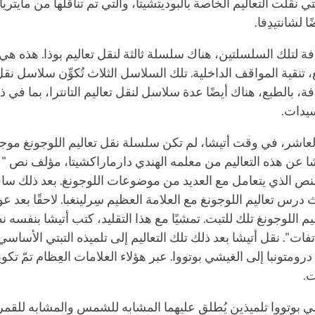
 نقلت التعاليم الخاصة بالبوديتشيتا، والتي تم تناقلها من مايتريا
ا لشانتيدِفا.
فة لتلك السلسلتين، هناك سلسلة ثالثة لنقل تعاليم بوذا. هذه هي
، تنقية المواقف الداخلية. تلك السلاسل الثلاث تُكوِّن سلاسل نقل
افة، بالطبع، هناك أيضًا عدة سلاسل لنقل تعاليم التانترا، بما في
يدات.
عاشر، في وقت أتيشا، لم تكن سلسلة نقل تعاليم اللوجونغ موجو
شا عن هذه التعاليم من معلمه الهندي دارماراكشيتا، مؤلف نص "
لنص الذي يتعامل مع العديد من موضوعات اللوجونغ. بعد ذلك ساف
س تعاليم اللوجونغ مع العلامة العظيم سِرلينغبا. لاحقًا بعد عود
يم اللوجونغ تلك للتبت. تمشيًا مع هذا التقليد، كتب أتيشا بنفسه 
فات". نقل أتيشا بعد ذلك تلك التعاليم إلى تلميذه التبتي الأساسي 
درومتونبا إلى الغيشي بوتووا. عبر هؤلاء العلامات العِظام تمّ تكوي
ت.
 بوتووا تلميذين يُطلق عليهما المشابه للشمس والمشابه للقمر. ا