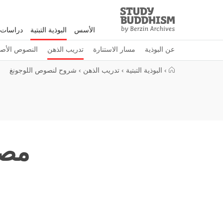
Study
Clos
Buddhism
الأسس
البوذية التبتية
دراسات 
Home
عن البوذية
مسار الاستنارة
تدريب الذهن
النصوص الأصل
›
البوذية التبتية
›
تدريب الذهن
›
شروح لنصوص اللوجونغ
مصد