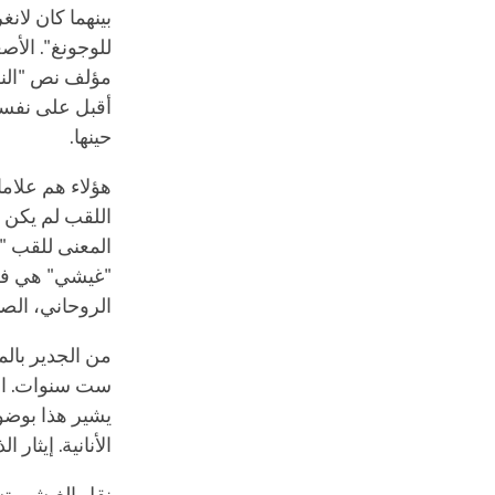
بينهما كان لانغ
للوجونغ". الأص
مؤلف نص "النقا
أقبل على نفسي 
حينها.
هؤلاء هم علاما
اللقب لم يكن يت
المعنى للقب "غ
"غيشي" هي في ا
الروحاني، الصد
من الجدير بالم
ست سنوات. الغي
يشير هذا بوضوح
الأنانية. إيثار