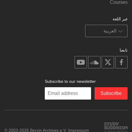
Courses
غير اللغة
تابعنا
on
on
on
on
youtube
soundcloud
facebook
X
Subscribe to our newsletter
Enter
Subscribe
your
email
Study
© 2003-2026 Berzin Archives e.V.
Impressum
Buddhism