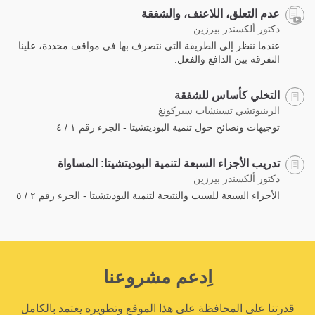
عدم التعلق، اللاعنف، والشفقة
دكتور ألكسندر بيرزين
عندما ننظر إلى الطريقة التي نتصرف بها في مواقف محددة، علينا
التفرقة بين الدافع والفعل.
التخلي كأساس للشفقة
الرينبوتشي تسينشاب سيركونغ
توجيهات ونصائح حول تنمية البوديتشيتا - الجزء رقم ١ / ٤
تدريب الأجزاء السبعة لتنمية البوديتشيتا: المساواة
دكتور ألكسندر بيرزين
الأجزاء السبعة للسبب والنتيجة لتنمية البوديتشيتا - الجزء رقم ٢ / ٥
اِدعم مشروعنا
قدرتنا على المحافظة على هذا الموقع وتطويره يعتمد بالكامل