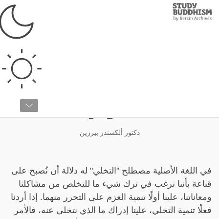
Study
Clos
Buddhism
Home
›
دراسات متقدمة
›
اللام-ريم
›
السمسارا والنرفانا
أهمية التخلي في المسار
البوذي
دكتور ألكسندر بيرزين
في اللغة الأصلية مصطلح "التخلي" له دلالة أن نُصبح على
قناعة بأننا نرغب في ترك شيء ما للتخلص من مشاكلنا
ومعاناتنا، علينا أولًا تنمية العزم على التحرر منهما. إذا أردنا
فعلًا تنمية التخلي، علينا إدراك ما الذي نتخلى عنه، فالأمر