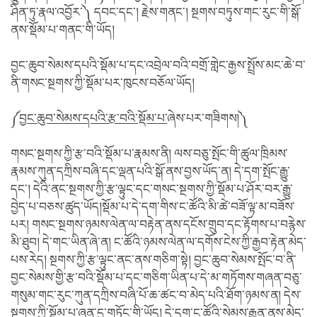
ཤིན་ཏུ་རྣལ་འབྱོར་༽ དབང་དང་། རྗེས་གནང་། སྔགས་བཏུས་གང་རུང་གི་སྒོ་
ནས་སྡོམ་པ་གནང་གི་ཡོད།
བྱང་ཆུབ་སེམས་དཔའི་སྡོམ་པ་དང་འབྲེལ་བའི་བགྲོ་གླེང་རྒྱས་སྤྲོས་མང་ཆེ་བ་
ནི་གསང་སྔགས་ཀྱི་སྡོམ་པར་ཁུངས་བཅོལ་ཡོད།
༼
བྱང་ཆུབ་སེམས་དཔའི་རྩ་བའི་སྡོམ་པ་
ཞེས་པར་གཟིགས།༽
གསང་སྔགས་ཀྱི་རྩ་བའི་སྡོམ་པ་རྣམས་ནི། ལས་བཅུ་སྤོང་གི་ཚུལ་ཁྲིམས་
རྣམས་ཀུན་དཀྲིས་བཞི་དང་ལྡན་པའི་སྒོ་ནས་བྱས་ཡོད་ན། དེ་དག་སྤོང་རྒྱུ་
དང་། དེའི་ནང་སྔགས་ཀྱི་རྩ་ལྟུང་དང་གསང་སྔགས་ཀྱི་སྡོམ་པ་ཤོར་བར་རྒྱུ་
བྱེད་པ་བཅས་ཚུད་ཡོད།སྡོམ་པ་དེ་དག་གིས་ང་ཚོའི་མི་ཚེ་བཟོ་ལྟ་མ་བཟོས་
པར། གསང་སྔགས་ཉམས་ལེན་ལ་བརྟེན་ནས་དངོས་གྲུབ་དང་རྟོགས་པ་བརྙེས་
མི་ཐུབ། དེ་གང་ཡིན་ཞེ་ན། ང་ཚོའི་ཉམས་ལེན་ལ་དགོས་ངེས་ཀྱི་རྒྱབ་རྟེན་མེད་
པས་རེད། སྔགས་ཀྱི་རྩ་ལྟུང་ནང་ནས་གཅིག་སྟེ། བྱང་ཆུབ་སེམས་སྤོང་བ་ནི་
བྱང་སེམས་གྱི་རྩ་བའི་སྡོམ་པ་དང་གཅིག་ཡིན་པ་དེ་མ་གཏོགས་གཞན་བཅུ་
གསུམ་གང་རུང་ཀུན་དཀྲིས་བཞི་པོ་ཆ་ཚང་བ་མེད་པའི་ཐོག་ཉམས་ན། དེས་
སྔགས་ཀྱི་སྡོམ་པ་ཞན་དུ་གཏོང་གི་ཡོད། དེ་དག་ང་ཚོའི་སེམས་རྒྱུན་ནས་མེད་