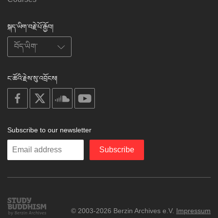
སྐད་ཡིག་བརྗེ་པོ་རྒྱོབ།
ང་ཚོའི་རྗེས་སུ་འབྲོངས།
on
on
on
on
facebook
X
soundcloud
youtube
Subscribe to our newsletter
Enter
Subscribe
your
email
Study
© 2003-2026 Berzin Archives e.V.
Impressum
Buddhism