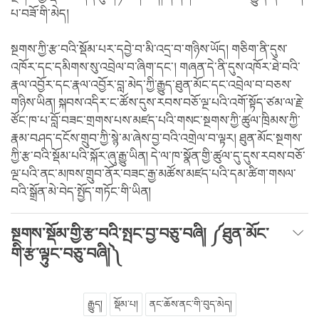
པ་བཟོ་གི་མེད།
སྔགས་ཀྱི་རྩ་བའི་སྡོམ་པར་དབྱེ་བ་མི་འདྲ་བ་གཉིས་ཡོད། གཅིག་ནི་དུས་
འཁོར་དང་དམིགས་སུ་འབྲེལ་བ་ཞིག་དང་། གཞན་དེ་ནི་དུས་འཁོར་ཐེ་བའི་
རྣལ་འབྱོར་དང་རྣལ་འབྱོར་བླ་མེད་ཀྱི་རྒྱུད་ཐུན་མོང་དང་འབྲེལ་བ་བཅས་
གཉིས་ཡིན། སྐབས་འདིར་ང་ཚོས་དུས་རབས་བཅོ་ལྔ་པའི་འགོ་སྟོད་ཙམ་ལ་རྗེ་
ཙོང་ཁ་པ་བློ་བཟང་གྲགས་པས་མཛད་པའི་གསང་སྔགས་ཀྱི་ཚུལ་ཁྲིམས་ཀྱི་
རྣམ་བཤད་དངོས་གྲུབ་ཀྱི་སྙེ་མ་ཞེས་བྱ་བའི་འགྲེལ་བ་ལྟར། ཐུན་མོང་སྔགས་
ཀྱི་རྩ་བའི་སྡོམ་པའི་སྐོར་ཞུ་རྒྱུ་ཡིན། དེ་ལ་ཁ་སྣོན་གྱི་ཚུལ་དུ་དུས་རབས་བཅོ་
ལྔ་པའི་ནང་མཁས་གྲུབ་ནོར་བཟང་རྒྱ་མཚོས་མཛད་པའི་དམ་ཚིག་གསལ་
བའི་སྒྲོན་མེ་བེད་སྤྱོད་གཏོང་གི་ཡིན།
སྔགས་སྡོམ་གྱི་རྩ་བའི་སྤང་བྱ་བཅུ་བཞི། ༼ཐུན་མོང་
གི་རྩ་ལྟུང་བཅུ་བཞི།༽
རྒྱུད།
སྡོམ་པ།
ནང་ཆོས་ནང་གི་བུད་མེད།