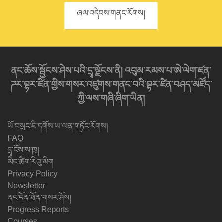
ཞལ་འདེབས་གནང་རོགས།
ནང་ཆོས་སྦྱོངས་ཤེས་པའི་དྲྭ་ལྗོངས་ནི། འབུམ་རམས་པ་ཨེ་ལེག་ཛན་
ཌར་བྷར་ཛིན་གྱིས་གསར་འཛུགས་གནང་བའི་བྷར་ཛིན་བཤད་མཛོད་
ཀྱི་ལས་གཞི་ཞིག་ཡིན།
ཡོ་བསྲང་ཇི་དགོས་ཡ་ལན་གཏོང་རོགས།
FAQ
དྲྭ་ངོས་ས་ཁྲ།
མིང་ཚིག་རིའུ་མིག
Privacy Policy
Newsletter
ནང་དོན་ཐོན་གསར་ཤོས།
Progress Reports
Courses