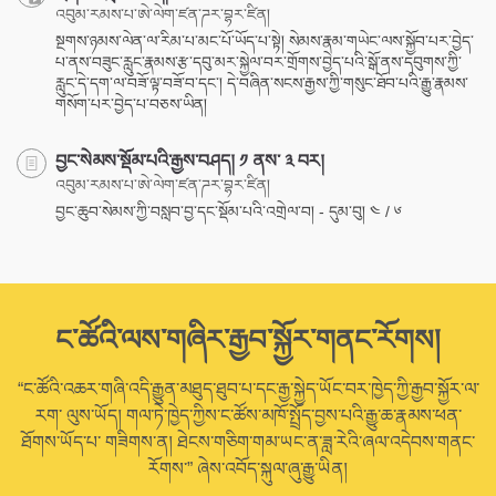
འབུམ་རམས་པ་ཨེ་ལེག་ཛན་ཌར་བྷར་ཛིན།
སྔགས་ཉམས་ལེན་ལ་རིམ་པ་མང་པོ་ཡོད་པ་སྟེ། སེམས་རྣམ་གཡེང་ལས་སྐྱོབ་པར་བྱེད་
པ་ནས་བཟུང་རླུང་རྣམས་རྩ་དབུ་མར་སྐྱེལ་བར་གྲོགས་བྱེད་པའི་སྒོ་ནས་དབུགས་ཀྱི་
རླུང་དེ་དག་ལ་བཟོ་ལྟ་བཟོ་བ་དང་། དེ་བཞིན་སངས་རྒྱས་ཀྱི་གསུང་ཐོབ་པའི་རྒྱུ་རྣམས་
གསོག་པར་བྱེད་པ་བཅས་ཡིན།
བྱང་སེམས་སྡོམ་པའི་རྒྱས་བཤད། ༡ ནས་ ༣ བར།
འབུམ་རམས་པ་ཨེ་ལེག་ཛན་ཌར་བྷར་ཛིན།
བྱང་ཆུབ་སེམས་ཀྱི་བསླབ་བྱ་དང་སྡོམ་པའི་འགྲེལ་བ། - དུམ་བུ། ༤ / ༦
ང་ཚོའི་ལས་གཞིར་རྒྱབ་སྐྱོར་གནང་རོགས།
“ང་ཚོའི་འཆར་གཞི་འདི་རྒྱུན་མཐུད་ཐུབ་པ་དང་རྒྱ་སྐྱེད་ཡོང་བར་ཁྱེད་ཀྱི་རྒྱབ་སྐྱོར་ལ་
རག་ ལུས་ཡོད། གལ་ཏེ་ཁྱེད་ཀྱིས་ང་ཚོས་མཁོ་སྤྲོད་བྱས་པའི་རྒྱུ་ཆ་རྣམས་ཕན་
ཐོགས་ཡོད་པ་ གཟིགས་ན། ཐེངས་གཅིག་གམ་ཡང་ན་ཟླ་རེའི་ཞལ་འདེབས་གནང་
རོགས་” ཞེས་འབོད་སྐུལ་ཞུ་རྒྱུ་ཡིན།