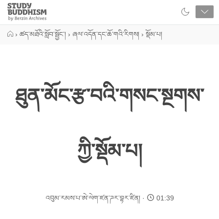
Close
Study
Buddhism
Home
›
ཚད་མཐོའི་སློབ་སྦྱོང་།
›
ཞལ་འདོན་དང་ཆོ་གའི་རིགས།
›
སྡོམ་པ།
ཐུན་མོང་རྩ་བའི་གསང་སྔགས་
ཀྱི་སྡོམ་པ།
འབུམ་རམས་པ་ཨེ་ལེག་ཛན་ཌར་བྷར་ཛིན།
01:39