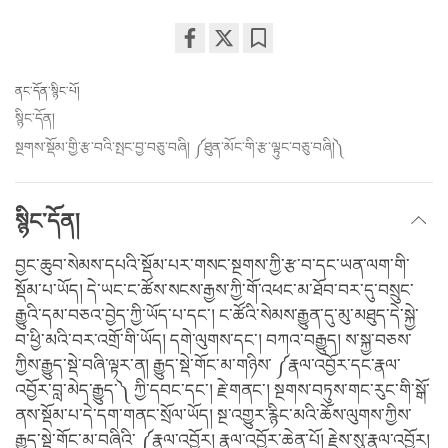
Share
Bookmark
on
ནང་དོན་སྙིང་པོ།
facebook
སྙིང་དོན།
སྔགས་སྡོམ་གྱི་རྩ་བའི་སྤང་བྱ་བཅུ་བཞི། ༼ཐུན་མོང་གི་རྩ་ལྟུང་བཅུ་བཞི།༽
སྙིང་དོན།
བྱང་ཆུབ་སེམས་དཔའི་སྡོམ་པར་གསང་སྔགས་ཀྱི་རྩ་བ་དང་ཡན་ལག་གི་
སྡོམ་པ་ཡོད། དེ་ཡང་ང་ཚོས་སངས་རྒྱས་ཀྱི་གོ་འཕང་མ་ཐོབ་བར་དུ་བསྲུང་
རྒྱུའི་དམ་བཅའ་བྱེད་ཀྱི་ཡོད་པ་དང་། ང་ཚོའི་སེམས་རྒྱུན་དུ་མུ་མཐུད་དེ་སྐྱེ་
བ་ཕྱི་མའི་བར་འགྲོ་གི་ཡོད། དགེ་ལུགས་དང་། བཀའ་བརྒྱུད། ས་སྐྱ་བཅས་
ཀྱིས་རྒྱུད་སྡེ་བཞི་ལྟར་ན། རྒྱུད་སྡེ་གོང་མ་གཉིས་ ༼རྣལ་འབྱོར་དང་རྣལ་
འབྱོར་བླ་མེད་རྒྱུད་༽ ཀྱི་དབང་དང་། རྗེ་གནང་། སྔགས་བཏུས་གང་རུང་གི་སྒོ་
ནས་སྡོམ་པ་དེ་དག་གནང་སྲོལ་ཡོད། སྔ་འགྱུར་རྙིང་མའི་ཆོས་ལུགས་ཀྱིས་
རྒྱུད་སྡེ་གོང་མ་བཞིའི་ ༼རྣལ་འབྱོར། རྣལ་འབྱོར་ཆེན་པོ། རྗེས་སུ་རྣལ་འབྱོར།