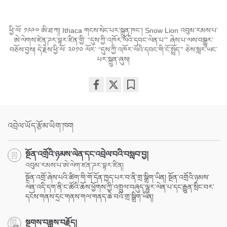
ཕྱི་ལོ་ ༡༩༩༧ ཨི་ཐ་ཀ། Ithaca གངས་སེང་པར་སྐྲུན་ཁང་། Snow Lion འབུམ་རམས་པ་
ཨེ་ལེགས་ཛེན་ཌར་བྷར་ཛིན་གྱི་ “དུས་ཀྱི་འཁོར་ལོའི་དབང་ལེན་པ་” ཞེས་པ་ལས་བསྒྱུར་
བཅོས་བྱས། དེ་རྗེས་ཕྱི་ལོ་ ༢༠༡༠ ལོར་ “དུས་ཀྱི་འཁོར་ལོའི་དབང་གི་ངོ་སྤྲོད་” ཅེས་སླར་ཡང་
པར་སྐྲུན་ཞུས།
Share
Bookmark
on
facebook
འབྲེལ་ཡོད་རྩོམ་ཡིག་ཁག
སྔོན་འགྲོའི་ཉམས་ལེན་དང་འབྲེལ་བའི་བསླབ་བྱ།
འབུམ་རམས་པ་ཨེ་ལེག་ཛན་ཌར་བྷར་ཛིན།
སྔོན་འགྲོ་ཞེས་པའི་ཚིག་གི་གོ་དོན་ཁྱད་པར་བ་ནི་གྲ་སྒྲིག་ཡིན། སྔོན་འགྲོའི་ཉམས་
ལེན་འདི་དག་ནི་ང་ཚོའི་ཆོས་ཕྱོགས་ཀྱི་འགྲུལ་བཞུད་ལྷུར་ལེན་པ་དང་རྒྱུན་སྲིང་བར་
དངོས་གནས་དྲང་གནས་གལ་གནད་ཆེ་བའི་གྲ་སྒྲིག་ཡིན།
སྔགས་བཟླས་བརྗོད།