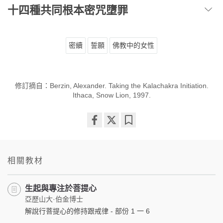
十四種共同根本密咒墮罪
密續
誓願
佛教中的女性
修訂摘自：Berzin, Alexander. Taking the Kalachakra Initiation.
Ithaca, Snow Lion, 1997.
Share
Bookmark
on
facebook
相關教材
生起與專注於菩提心
亞歷山大·伯金博士
解說行菩提心的修持跟戒律 - 部份 1 一 6