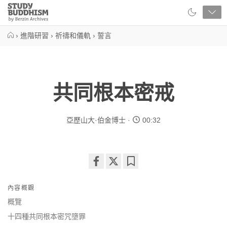
Close
Study
Buddhism
Home
›
進階研習
›
祈禱和儀軌
›
誓言
共同根本密戒
亞歷山大·伯金博士
00:32
Share
Bookmark
on
內容概觀
facebook
概覽
十四種共同根本密咒墮罪