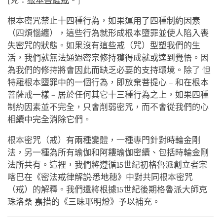
[見：
根本菩薩戒
。]
根本密咒禁止十四種行為，如果運用了四種制約因素
（四煩惱纏），這些行為就形成根本墮罪並使人陷入喪
失密咒的狀態。如果沒有這些戒（咒）型塑我們的生
活，我們就無法通過密宗修持獲得成就或達到覺悟。因
為我們的修持將會因此而缺乏必要的支持環境。除了 怛
特羅根本墮罪中的一個行為，即放棄菩提心 – 和在根本
菩薩戒一樣 – 居於任何其它十三種行為之上，如果四種
制約因素並不完全，只會削弱密咒，而不會從我們的心
相續中完全消除它們。
根本密咒（戒）有兩種變體，一種專門針對時輪金剛
法，另一種為所有瑜伽和阿耬瑜伽密續、包括時輪金剛
法所共有。這裡，我們將遵循15世紀初格魯派創立者宗
喀巴在《密法戒律解説·悉地穗》中對共同根本密咒
（戒）的解釋。我們還將根據15世紀後期格魯派大師克
珠洛桑 嘉措的《三昧耶明燈》予以補充。