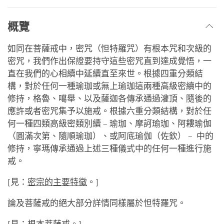
概覽
如同在菩薩戒中，密咒（怛特羅咒）有根本咒和次級的
密咒，我們作出保證要持守這些密咒直到達成覺悟，一
直在我們的心相續中延續直至來世。根據四重分類結
構，對於任何一種瑜珈或無上瑜珈這兩種高級密續中的
修持，格魯、噶舉、以及薩迦各傳承通過灌頂、隨後的
應許或者密咒集予以施戒。根據六重分類結構，對於任
何一種四類高級密類別續 – 瑜珈、摩訶瑜珈、阿耬瑜伽
（圓滿次第、隨順瑜珈）、或阿底瑜伽（佐欽） – 中的
修持，寧瑪傳承通過上述三種儀式中的任何一種進行施
戒。
[見：
密宗的主要特徵
。]
論及菩薩戒的絕大部分詳情同樣屬於怛特羅咒。