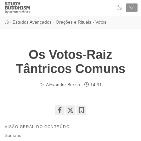
Close
Study
Buddhism
Home
›
Estudos Avançados
›
Orações e Rituais
›
Votos
Os Votos-Raiz
Tântricos Comuns
Dr. Alexander Berzin
14:31
Share
Bookmark
on
VISÃO GERAL DO CONTEÚDO
facebook
Sumário