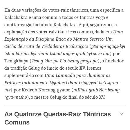
Há duas variações de votos-raiz tântricos, uma específica a
Kalachakra e uma comum a todos os tantras yoga e
anuttarayoga, incluindo Kalachakra. Aqui, seguiremos a
explanação dos votos-raiz tântricos comuns, dada em
Uma
Explanação da Disciplina Ética do Mantra Secreto: Um
Cacho de Fruta de Verdadeiras Realizações
(
gSang-sngags-kyi
tshul-khrims-kyi rnam-bshad dngos-grub-kyi snye-ma
) por
Tsongkhapa (
Tsong-kha-pa Blo-bzang grags-pa
), o fundador
da tradição Gelug do início do século XV. Iremos
suplementá-lo com
Uma
Lâmpada para Iluminar as
Práticas Intimamente Ligadas
(
Dam-tshig gsal-ba'i sgron-
me
) por Kedrub Norzang-gyatso (
mKhas-grub Nor-bzang
rgya-mtsho
), o mestre Gelug do final do século XV.
As Quatorze Quedas-Raiz Tântricas
Comuns