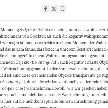
Share
Bookmark
on
facebook
Moment geistiger Aktivität erscheint, umfasst sowohl die Ar
ahrnehmens von Objekten als auch die kognitiv wahrgenom
hl wir sagen können, dass beides in einem Moment der Wah
nd das in dem Sinne, dass beide in unserem Geist erscheinen –
 „Erscheinungen“ in einem Wahrnehmungsmoment gemeint is
einenden Objekte (tib.
snang-yul
), auch kognitiv erfasste Objek
er Wahrnehmung genannt. In der Sinneswahrnehmung, die 
ell ist, sind diese erscheinenden Objekte transparente geistig
(tib.
rnam-pa
), durch die wir konventionell existierende Phä
yod-pa’i chos
) wahrnehmen. Obwohl, wie wir gesehen haben, 
 konzeptuelle und nichtkonzeptuelle Wahrnehmung unterteilt
ns hier auf die nichtkonzeptuelle Sinneswahrnehmung gem
es Gelug-Prasangika konzentrieren.