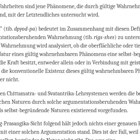
Wahrheiten sind jene Phänomene, die durch gültige Wahrne
ind, mit der Letztendliches untersucht wird.
 (tib.
dpyod-pa
) bedeutet im Zusammenhang mit diesen Defi
ntationsberuhenden Wahrnehmung (tib.
rigs-shes
) zu unter
 Wahrnehmung wird analysiert, ob die oberflächliche oder tie
Natur eines gültig wahrnehmbaren Phänomens eine selbst-b
 die Kraft besitzt, entweder allein oder in Verbindung mit geis
 die konventionelle Existenz dieses gültig wahrnehmbaren 
r nicht.
n Chittamatra- und Svatantrika-Lehrsystemen werden die b
ichen Naturen durch solche argumentationsberuhenden Wa
als selbst-begründende Naturen existierend vorgefunden.
g-Prasangika-Sicht folgend hält jedoch nichts einer genauen
mit einer solchen Argumentation stand. Dies ist der Fall, weil