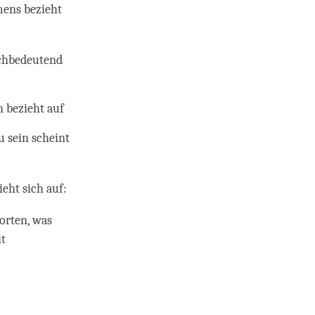
mens bezieht
ichbedeutend
h bezieht auf
u sein scheint
eht sich auf:
orten, was
it