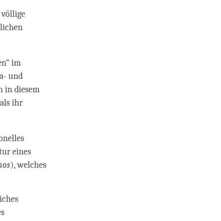
völlige
lichen
en“ im
ra- und
h in diesem
ls ihr
nelles
tur eines
hos
), welches
iches
es