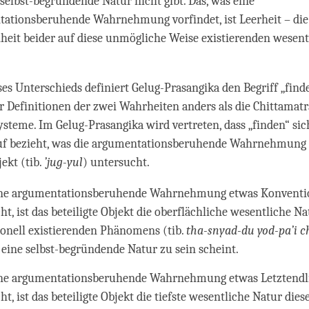
 selbst-begründende Natur nicht gibt. Das, was eine
ationsberuhende Wahrnehmung vorfindet, ist Leerheit – die 
eit beider auf diese unmögliche Weise existierenden wesent
.
es Unterschieds definiert Gelug-Prasangika den Begriff „find
r Definitionen der zwei Wahrheiten anders als die Chittamat
ysteme. Im Gelug-Prasangika wird vertreten, dass „finden“ sic
uf bezieht, was die argumentationsberuhende Wahrnehmung a
jekt (tib.
’jug-yul
) untersucht.
ne argumentationsberuhende Wahrnehmung etwas Konventio
t, ist das beteiligte Objekt die oberflächliche wesentliche Na
onell existierenden Phänomens (tib.
tha-snyad-du yod-pa’i c
h eine selbst-begründende Natur zu sein scheint.
ne argumentationsberuhende Wahrnehmung etwas Letztendl
t, ist das beteiligte Objekt die tiefste wesentliche Natur dies