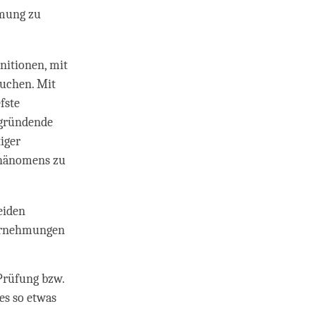
hmung zu
nitionen, mit
suchen. Mit
fste
egründende
tiger
Phänomens zu
eiden
hrnehmungen
 Prüfung bzw.
 es so etwas