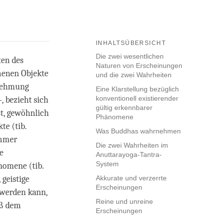
INHALTSÜBERSICHT
Die zwei wesentlichen
ten des
Naturen von Erscheinungen
menen Objekte
und die zwei Wahrheiten
rnehmung
Eine Klarstellung bezüglich
konventionell existierender
, bezieht sich
gültig erkennbarer
t, gewöhnlich
Phänomene
te (tib.
Was Buddhas wahrnehmen
immer
Die zwei Wahrheiten im
e
Anuttarayoga-Tantra-
System
nomene (tib.
geistige
Akkurate und verzerrte
Erscheinungen
 werden kann,
Reine und unreine
äß dem
Erscheinungen