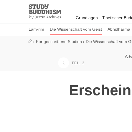
Close
Study
Buddhism
Grundlagen
Tibetischer Bu
Home
Lam-rim
Die Wissenschaft vom Geist
Abhidharma 
›
Fortgeschrittene Studien
›
Die Wissenschaft vom Ge
Art
TEIL 2
Erschein