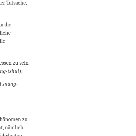
er Tatsache,
a die
liche
lle
essen zu sein
ang-tshul
);
yi snang-
 Phänomen zu
nt, nämlich
Wahrheiten