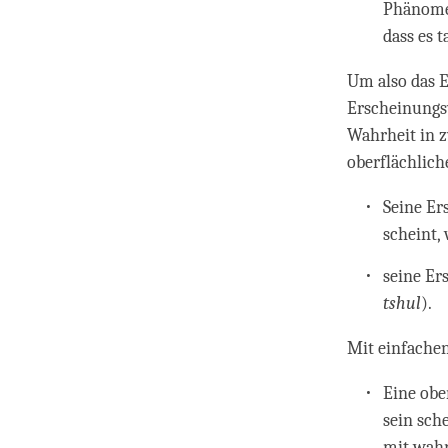
Phänomen
dass es 
Um also das E
Erscheinungs
Wahrheit in z
oberflächlich
Seine Er
scheint,
seine Er
tshul
).
Mit einfache
Eine obe
sein sch
mit wahr