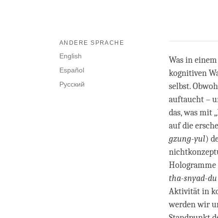
ANDERE SPRACHE
English
Was in einem 
Español
kognitiven W
Русский
selbst. Obwo
auftaucht – u
das, was mit
auf die ersch
gzung-yul
) d
nichtkonzeptu
Hologramme 
tha-snyad-du 
Aktivität in
werden wir u
Standpunkt d