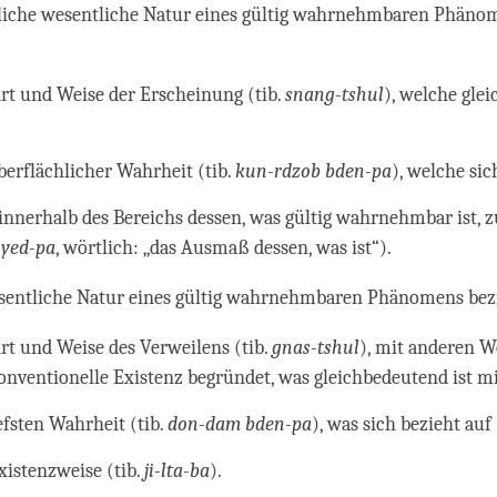
hliche wesentliche Natur eines gültig wahrnehmbaren Phäno
rt und Weise der Erscheinung (tib.
snang-tshul
), welche gle
berflächlicher Wahrheit (tib.
kun-rdzob bden-pa
), welche sic
 innerhalb des Bereichs dessen, was gültig wahrnehmbar ist, z
nyed-pa
, wörtlich: „das Ausmaß dessen, was ist“).
esentliche Natur eines gültig wahrnehmbaren Phänomens bezi
rt und Weise des Verweilens (tib.
gnas-tshul
), mit anderen W
onventionelle Existenz begründet, was gleichbedeutend ist m
efsten Wahrheit (tib.
don-dam bden-pa
), was sich bezieht auf
xistenzweise (tib.
ji-lta-ba
).