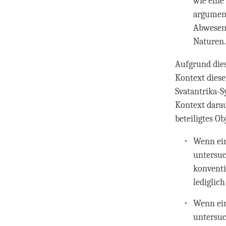
wie eine
argument
Abwesenh
Naturen
Aufgrund dies
Kontext diese
Svatantrika-S
Kontext dara
beteiligtes Ob
Wenn ei
untersuch
konventi
lediglic
Wenn ei
untersuch