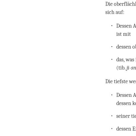
Die oberfläc
sich auf:
Dessen A
ist mit
dessen o
das, was
(tib.
ji-s
Die tiefste w
Dessen A
dessen k
seiner ti
dessen E