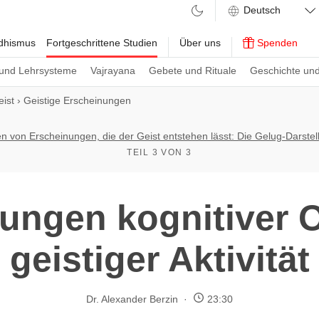
ddhismus
Fortgeschrittene Studien
Über uns
Spenden
und Lehrsysteme
Vajrayana
Gebete und Rituale
Geschichte und
ist
›
Geistige Erscheinungen
en von Erscheinungen, die der Geist entstehen lässt: Die Gelug-Darstel
TEIL 3 VON 3
ungen kognitiver O
geistiger Aktivität
Dr. Alexander Berzin
23:30