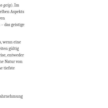
o gcig
). Im
selben Aspekts
ven
– das geistige
s, wenn eine
iten gültig
ise, entweder
che Natur von
 tiefste
 Wahrnehmung