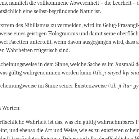
s, nämlich die vollkommene Abwesenheit – die Leerheit – d
tatsächlich eine selbst-begründende Natur ist.
xtrem des Nihilismus zu vermeiden, wird im Gelug-Prasangik
weise eines geistigen Hologramms und damit seine oberfläch
wei Facetten unterteilt, wenn davon ausgegangen wird, dass a
en Wahrheiten trügerisch sind:
scheinungsweise in dem Sinne, welche Sache es im Ausmaß d
 was gültig wahrgenommen werden kann (tib.
ji-snyed-kyi sn
scheinungsweise im Sinne seiner Existenzweise (tib.
ji-ltar-g
n Worten:
rflächliche Wahrheit ist das, was ein gültig wahrnehmbares
eint, und ebenso die Art und Weise, wie es zu existieren schei
haft begründeter Existenz. Daher sind alle oberflächlichen 