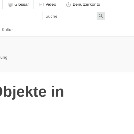
Glossar
Video
Benutzerkonto
Enter
Search
search
term
 Kultur
lung
bjekte in