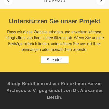
TEIL 5 VON 6
Unterstützen Sie unser Projekt
Dass wir diese Website erhalten und erweitern können,
hängt allein von Ihrer Unterstützung ab. Wenn Sie unsere
Beiträge hilfreich finden, unterstützen Sie uns mit Ihrer
einmaligen oder monatlichen Spende.
Spenden
Study Buddhism ist ein Projekt von Berzin
Archives e. V., gegründet von Dr. Alexander
Berzin.