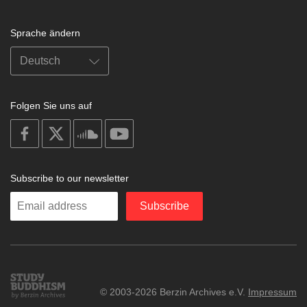
Sprache ändern
Folgen Sie uns auf
on
on
on
on
facebook
X
soundcloud
youtube
Subscribe to our newsletter
Enter
Subscribe
your
email
Study
© 2003-2026 Berzin Archives e.V.
Impressum
Buddhism