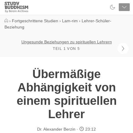
Close
Study
Buddhism
Home
›
Fortgeschrittene Studien
›
Lam-rim
›
Lehrer-Schüler-
Beziehung
Ungesunde Beziehungen zu spirituellen Lehrern
TEIL 1 VON 5
Übermäßige
Abhängigkeit von
einem spirituellen
Lehrer
Dr. Alexander Berzin
23:12