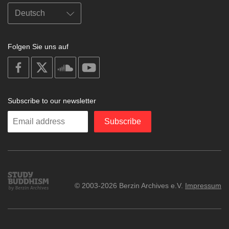
Folgen Sie uns auf
on
on
on
on
facebook
X
soundcloud
youtube
Subscribe to our newsletter
Enter
Subscribe
your
email
Study
© 2003-2026 Berzin Archives e.V.
Impressum
Buddhism
Home