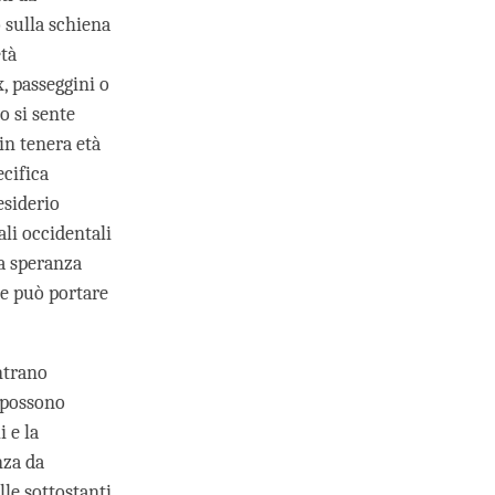
o sulla schiena
età
x, passeggini o
o si sente
in tenera età
cifica
esiderio
ali occidentali
la speranza
ce può portare
ntrano
 possono
 e la
nza da
lle sottostanti