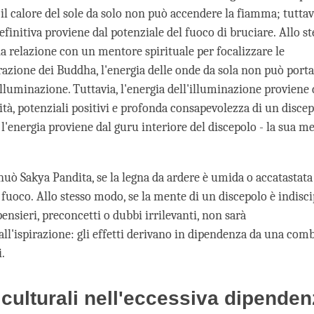
, il calore del sole da solo non può accendere la fiamma; tuttav
efinitiva proviene dal potenziale del fuoco di bruciare. Allo s
a relazione con un mentore spirituale per focalizzare le
irazione dei Buddha, l'energia delle onde da sola non può port
illuminazione. Tuttavia, l'energia dell'illuminazione proviene d
tà, potenziali positivi e profonda consapevolezza di un discepo
l'energia proviene dal guru interiore del discepolo - la sua m
nuò Sakya Pandita, se la legna da ardere è umida o accatastata
fuoco. Allo stesso modo, se la mente di un discepolo è indisci
ensieri, preconcetti o dubbi irrilevanti, non sarà
ll'ispirazione: gli effetti derivano in dipendenza da una com
i.
ri culturali nell'eccessiva dipende