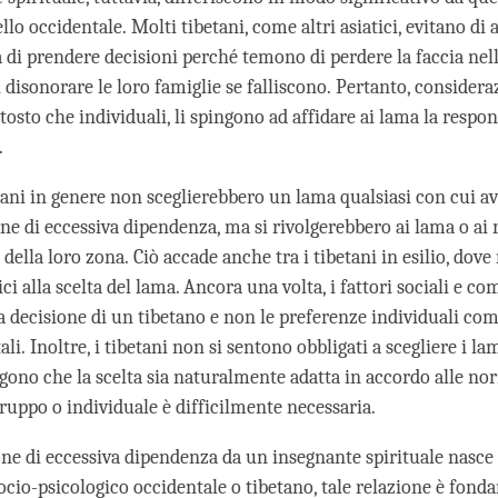
llo occidentale. Molti tibetani, come altri asiatici, evitano di 
à di prendere decisioni perché temono di perdere la faccia nell
disonorare le loro famiglie se falliscono. Pertanto, consideraz
ttosto che individuali, li spingono ad affidare ai lama la respon
.
etani in genere non sceglierebbero un lama qualsiasi con cui a
one di eccessiva dipendenza, ma si rivolgerebbero ai lama o ai
della loro zona. Ciò accade anche tra i tibetani in esilio, dove
ici alla scelta del lama. Ancora una volta, i fattori sociali e c
a decisione di un tibetano e non le preferenze individuali com
ali. Inoltre, i tibetani non si sentono obbligati a scegliere i la
gono che la scelta sia naturalmente adatta in accordo alle nor
ruppo o individuale è difficilmente necessaria.
one di eccessiva dipendenza da un insegnante spirituale nasce 
ocio-psicologico occidentale o tibetano, tale relazione è fo