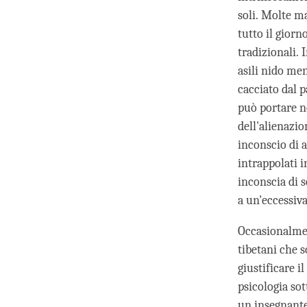
soli. Molte ma
tutto il gior
tradizionali. 
asili nido men
cacciato dal p
può portare n
dell'alienazi
inconscio di a
intrappolati i
inconscia di s
a un'eccessiv
Occasionalmen
tibetani che 
giustificare i
psicologia sot
un insegnante 