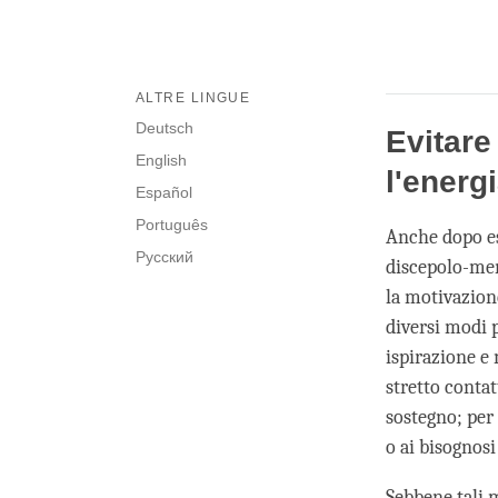
ALTRE LINGUE
Deutsch
Evitare
English
l'energi
Español
Português
Anche dopo es
Русский
discepolo-men
la motivazione
diversi modi p
ispirazione e
stretto contat
sostegno; per 
o ai bisognosi
Sebbene tali 