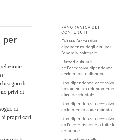
PANORAMICA DEI
CONTENUTI
i per
Evitare l'eccessiva
dipendenza dagli altri per
l'energia spirituale
I fattori culturali
 relazione
nell'eccessiva dipendenza
occidentale e tibetana
 e
o bisogno di
Una dipendenza eccessiva
basata su un orientamento
no privi di
etico occidentale
Una dipendenza eccessiva
isogno di
dalla meditazione guidata
ai propri cari
Una dipendenza eccessiva
dall'avere risposte a tutte le
domande
n una certa
La questione della