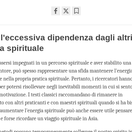
Share
Bookmark
on
facebook
 l'eccessiva dipendenza dagli altr
a spirituale
sersi impegnati in un percorso spirituale e aver stabilito una
tore, può spesso rappresentare una sfida mantenere l'energia
 nella propria pratica spirituale. Pertanto, i ricercatori hann
er potersi risollevare negli inevitabili momenti in cui si sento
 motivazione. I testi classici raccomandano di rimanere in
to con altri praticanti e con maestri spirituali quando si ha b
aumentare l'energia spirituale può anche essere utile pensare 
 e forse ricordare un viaggio spirituale in Asia.
metodi possano temporaneamente sollevare il nostro spirito i