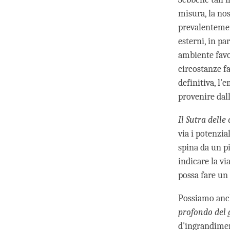
misura, la no
prevalentemen
esterni, in pa
ambiente favo
circostanze f
definitiva, l'
provenire dall
Il Sutra delle
via i potenzia
spina da un p
indicare la vi
possa fare un
Possiamo anch
profondo del
d'ingrandimen