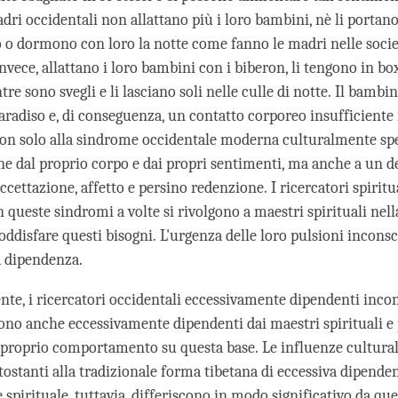
dri occidentali non allattano più i loro bambini, nè li portan
no o dormono con loro la notte come fanno le madri nelle soci
Invece, allattano i loro bambini con i biberon, li tengono in bo
tre sono svegli e li lasciano soli nelle culle di notte. Il bambin
aradiso e, di conseguenza, un contatto corporeo insufficiente 
on solo alla sindrome occidentale moderna culturalmente spe
one dal proprio corpo e dai propri sentimenti, ma anche a un d
ccettazione, affetto e persino redenzione. I ricercatori spiritu
n queste sindromi a volte si rivolgono a maestri spirituali nel
oddisfare questi bisogni. L'urgenza delle loro pulsioni incons
a dipendenza.
te, i ricercatori occidentali eccessivamente dipendenti inco
sono anche eccessivamente dipendenti dai maestri spirituali e
l proprio comportamento su questa base. Le influenze culturali
tostanti alla tradizionale forma tibetana di eccessiva dipende
spirituale, tuttavia, differiscono in modo significativo da que