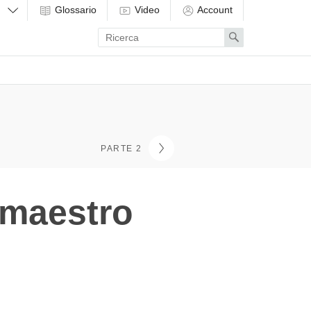
Glossario
Video
Account
Enter
Search
search
term
PARTE 2
 maestro