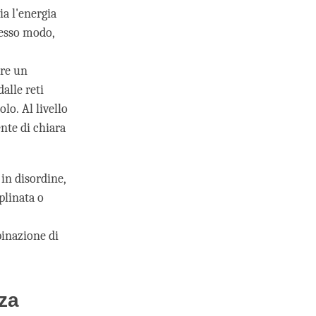
ia l'energia
tesso modo,
are un
alle reti
lo. Al livello
ente di chiara
 in disordine,
plinata o
binazione di
nza