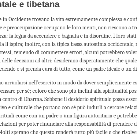
tale e tibetana
 in Occidente trovano la vita estremamente complessa e conf
ne e preoccupazione occupano le loro menti, non riescono a tr
orza: la legna da accendere è bagnata e in disordine. I loro stat
lla li ispira; inoltre, con la tipica bassa autostima occidentale
 stessi; temendo di commettere errori, alcuni potrebbero voler
à delle decisioni ad altri; desiderano disperatamente che qual
edendo e si prenda cura di tutto, come un padre ideale o un di
o arruolarsi nell'esercito in modo da dover semplicemente es
ensare per sè; coloro che sono più inclini alla spiritualità po
n centro di Dharma. Sebbene il desiderio spirituale possa esser
ivo e culturale che portano con sé può indurli a cercare relaz
irituali come con un padre o una figura autoritaria e potrebbe
 relazioni per poter rinunciare alla responsabilità di prendere d
Molti sperano che questo renderà tutto più facile e che risolve