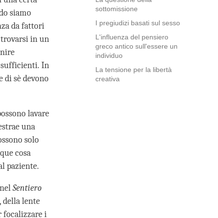
sottomissione
ndo siamo
I pregiudizi basati sul sesso
za da fattori
L'influenza del pensiero
 trovarsi in un
greco antico sull'essere un
nire
individuo
ufficienti. In
La tensione per la libertà
e di sè devono
creativa
possono lavare
 estrae una
possono solo
nque cosa
l paziente.
 nel
Sentiero
 della lente
focalizzare i