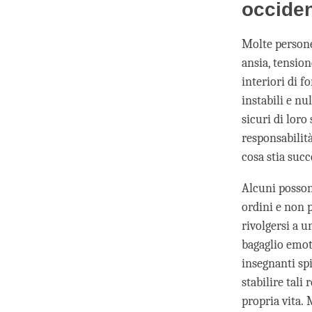
occiden
Molte persone
ansia, tensio
interiori di f
instabili e nu
sicuri di loro
responsabilit
cosa stia succ
Alcuni posson
ordini e non p
rivolgersi a u
bagaglio emot
insegnanti sp
stabilire tali
propria vita. 