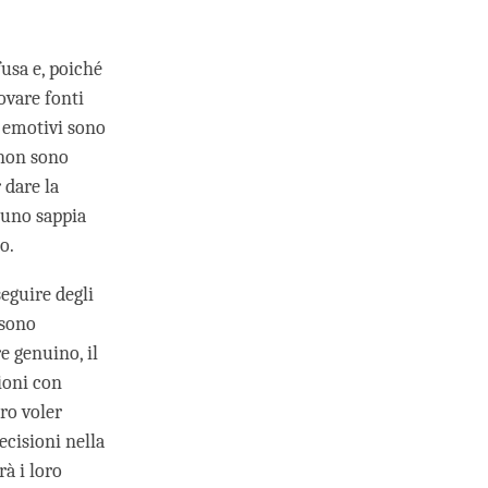
usa e, poiché
ovare fonti
i emotivi sono
, non sono
 dare la
cuno sappia
o.
eguire degli
ssono
e genuino, il
ioni con
ro voler
ecisioni nella
rà i loro