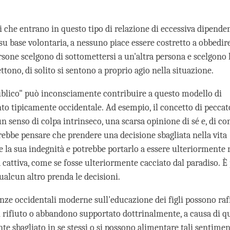
i che entrano in questo tipo di relazione di eccessiva dipenden
 su base volontaria, a nessuno piace essere costretto a obbedir
ersone scelgono di sottomettersi a un'altra persona e scelgono 
ttono, di solito si sentono a proprio agio nella situazione.
biblico" può inconsciamente contribuire a questo modello di
 tipicamente occidentale. Ad esempio, il concetto di peccato
n senso di colpa intrinseco, una scarsa opinione di sé e, di c
ebbe pensare che prendere una decisione sbagliata nella vita
 la sua indegnità e potrebbe portarlo a essere ulteriormente r
cattiva, come se fosse ulteriormente cacciato dal paradiso. È 
ualcun altro prenda le decisioni.
sanze occidentali moderne sull'educazione dei figli possono ra
 rifiuto o abbandono supportato dottrinalmente, a causa di q
e sbagliato in se stessi o si possono alimentare tali sentimen