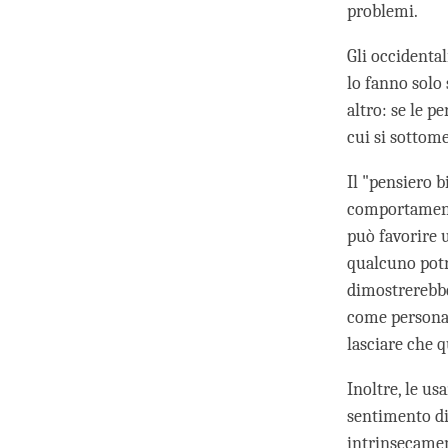
problemi.
Gli occidental
lo fanno solo
altro: se le p
cui si sottome
Il "pensiero 
comportamento
può favorire u
qualcuno potr
dimostrerebbe
come persona 
lasciare che q
Inoltre, le u
sentimento di
intrinsecament