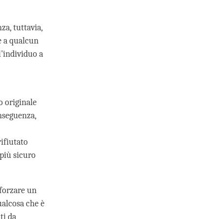
za, tuttavia,
e a qualcun
l'individuo a
 originale
onseguenza,
ifiutato
più sicuro
fforzare un
ualcosa che è
ti da