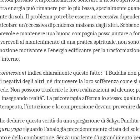
stra energia può rimanere per lo più bassa, specialmente qua
te da soli. Il problema potrebbe essere un'eccessiva dipenden
rticolare un'eccessiva dipendenza malsana dagli altri. Sebbene
revole e mantenere una buona compagnia possa aiutare a for
avorevoli al mantenimento di una pratica spirituale, non sono s
emozione motivante e l'energia edificante per la trasformazion
'interno.
 connessioni
indica chiaramente questo fatto: "I Buddha non 
li negativi degli altri, né rimuovere la loro sofferenza come si
iede. Non possono trasferire le loro realizzazioni ad alcuno; 
a insegnando realtà". La psicoterapia afferma lo stesso: qualu
 terapeuta, l'intuizione e la comprensione devono provenire da
e dedurre questa verità da una spiegazione di Sakya Pandita
 guru yoga
riguardo l'analogia precedentemente citata del sole,
to e della combustione. Senza una lente d'ingrandimento per 