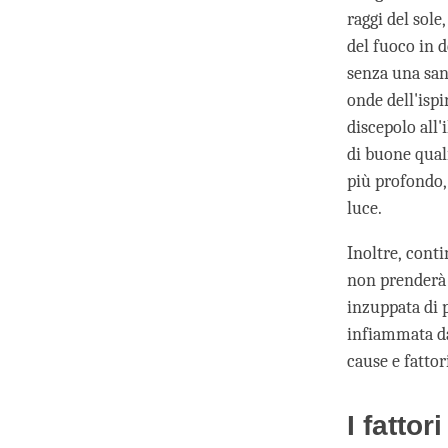
raggi del sole
del fuoco in d
senza una san
onde dell'isp
discepolo all'
di buone quali
più profondo, 
luce.
Inoltre, conti
non prenderà 
inzuppata di p
infiammata da
cause e fattor
I fatto