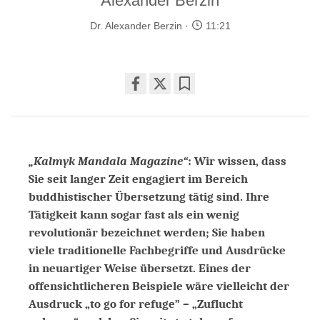
Alexander Berzin
Dr. Alexander Berzin
11:21
Share
Bookmark
on
facebook
„Kalmyk Mandala Magazine“
:
Wir wissen, dass
Sie seit langer Zeit engagiert im Bereich
buddhistischer Übersetzung tätig sind. Ihre
Tätigkeit kann sogar fast als ein wenig
revolutionär bezeichnet werden; Sie haben
viele traditionelle Fachbegriffe und Ausdrücke
in neuartiger Weise übersetzt. Eines der
offensichtlicheren Beispiele wäre vielleicht der
Ausdruck „to go for refuge” – „Zuflucht