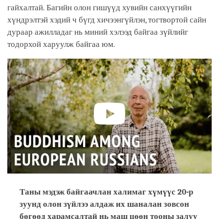
гайхалтай. Багийн олон гишүүд хувийн санхүүгийн
хүндрэлтэй хэдий ч бүгд хичээнгүйлэн, тогтвортой сайн
дураар ажилладаг нь миний хэлээд байгаа зүйлийг
тодорхой харуулж байгаа юм.
Таны мэдэж байгаачлан халимаг хүмүүс 20-р
зуунд олон зүйлээ алдаж их шаналан зовсон
бөгөөд харамсалтай нь маш цөөн тооны залуу