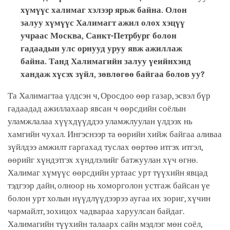
хүмүүс халимаг хэлээр ярьж байна. Олон
залуу хүмүүс Халимагт ажил олох хэцүү
учраас Москва, Санкт-Петрбург болон
гадаадын улс орнууд уруу явж ажиллаж
байна. Танд Халимагийн залуу үеийнхэнд
хандаж хүсэх зүйл, зөвлөгөө байгаа болов уу?
Та Халимагтаа үлдсэн ч, Оросдоо өөр газар, эсвэл бүр
гадаадад ажиллахаар явсан ч өөрсдийн соёлын
уламжлалаа хүүхдүүддээ уламжлуулан үлдээх нь
хамгийн чухал. Ингэснээр та өөрийн хийж байгаа аливаа
зүйлдээ амжилт гаргахад туслах өөртөө итгэх итгэл,
өөрийг хүндэтгэх хүндлэлийг батжуулан хүч өгнө.
Халимаг хүмүүс өөрсдийн уртаас урт түүхийн явцад
тэдгээр дайн, олноор нь хоморголон устгаж байсан үе
болон урт холын нүүдлүүдээрээ аугаа их зориг, хүчин
чармайлт, зохицох чадвараа харуулсан байдаг.
Халимагийн түүхийн талаарх сайн мэдлэг мөн соёл,