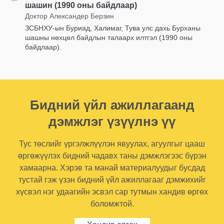
шашин (1990 оны байдлаар)
Доктор Александер Берзин
ЗСБНХУ-ын Буриад, Халимаг, Тува улс дахь Бурханы
шашны нөхцөл байдлын талаарх илтгэл (1990 оны
байдлаар).
Бидний үйл ажиллагаанд
дэмжлэг үзүүлнэ үү
Тус төслийг үргэлжлүүлэн явуулах, агуулгыг цааш
өргөжүүлэх бидний чадавх таны дэмжлэгээс бүрэн
хамаарна. Хэрэв та манай материалуудыг бусдад
тустай гэж үзэн бидний үйл ажиллагааг дэмжихийг
хүсвэл нэг удаагийн эсвэл сар тутмын хандив өргөх
боломжтой.