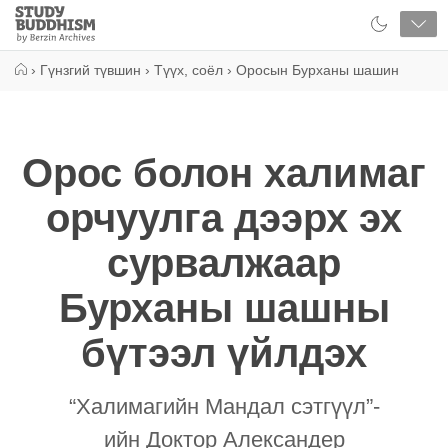
Close
Study
Buddhism
Home
›
Гүнзгий түвшин
›
Түүх, соёл
›
Оросын Бурханы шашин
Орос болон халимаг
орчуулга дээрх эх
сурвалжаар
Бурханы шашны
бүтээл үйлдэх
“Халимагийн Мандал сэтгүүл”-
ийн Доктор Александер