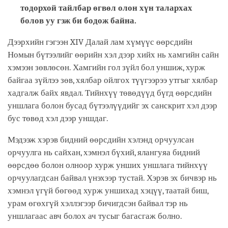
тодорхой тайлбар өгвөл олон хүн талархах
болов уу гэж би бодож байна.
Дээрхийн гэгээн XIV Далай лам хүмүүс өөрсдийн
Номын бүтээлийг өөрийн хэл дээр хийх нь хамгийн сайн
хэмээн зөвлөсөн. Хамгийн гол зүйл бол уншиж, хурж
байгаа зүйлээ зөв, хялбар ойлгох түүгээрээ утгыг хялбар
хадгалж байх явдал. Тийнхүү төвөдүүд бүгд өөрсдийн
уншлага болон бусад бүтээлүүдийг эх санскрит хэл дээр
бус төвөд хэл дээр уншдаг.
Мэдээж хэрэв бидний өөрсдийн хэлэнд орчуулсан
орчуулга нь сайхан, хэмнэл бүхий, ялангуяа бидний
өөрсдөө болон олноор хурж унших уншлага тийнхүү
орчуулагдсан байвал үнэхээр тустай. Хэрэв эх бичвэр нь
хэмнэл үгүй бөгөөд хурж уншихад хэцүү, таатай биш,
урам өгөхгүй хэллэгээр бичигдсэн байвал тэр нь
уншлагаас авч болох ач тусыг багасгаж болно.