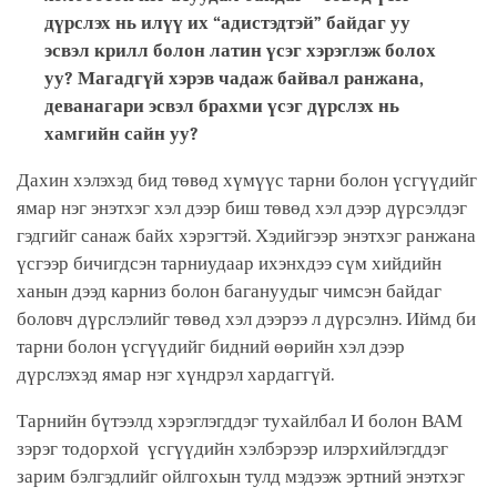
дүрслэх нь илүү их “адистэдтэй” байдаг уу
эсвэл крилл болон латин үсэг хэрэглэж болох
уу? Магадгүй хэрэв чадаж байвал ранжана,
деванагари эсвэл брахми үсэг дүрслэх нь
хамгийн сайн уу?
Дахин хэлэхэд бид төвөд хүмүүс тарни болон үсгүүдийг
ямар нэг энэтхэг хэл дээр биш төвөд хэл дээр дүрсэлдэг
гэдгийг санаж байх хэрэгтэй. Хэдийгээр энэтхэг ранжана
үсгээр бичигдсэн тарниудаар ихэнхдээ сүм хийдийн
ханын дээд карниз болон багануудыг чимсэн байдаг
боловч дүрслэлийг төвөд хэл дээрээ л дүрсэлнэ. Иймд би
тарни болон үсгүүдийг бидний өөрийн хэл дээр
дүрслэхэд ямар нэг хүндрэл хардаггүй.
Тарнийн бүтээлд хэрэглэгддэг тухайлбал И болон ВАМ
зэрэг тодорхой үсгүүдийн хэлбэрээр илэрхийлэгддэг
зарим бэлгэдлийг ойлгохын тулд мэдээж эртний энэтхэг