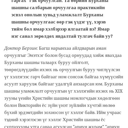
гаргах” гэж орчуулсан. Та өөрийн Бурханы
шашны салбарын орчуулгаа практикийн
эсвэл онолын хувьд уламжлалт Бурханы
шашны орчуулгаас өөр гэж үздэг үү, хэрэв
тийм бол ямар хэлбэрээр ялгаатай вэ? Ямар
нэг санал зөрөлдөх явдалтай тулгач байв уу?
Доктор Берзин
: Багш нарынхаа айлдварын аман
орчуулгыг Энэтхэг болон бусад орнуудад хийж явахдаа
Бурханы шашны талаарх буруу ойлголт,
төөрөгдлүүдийн ихэнх нь орчуулгын буруу чиглүүлсэн
үг хэллэгээс гарч байгааг ном сонсож байгаа хүмүүсийн
асуулт харуулж байгааг удалгүй анзаарсан юм. Бурханы
шашны уламжлалт орчуулгын үг хэллэгийн ихэнх нь XIX
зууны үеийн Христийн шашны номлогчдын хөдөлгөөн
болон Викторийн ёс зүйн үнэт зүйлийн хүчтэй нөлөө
бүхий эрдэмтдийн зохиосон үг хэллэг байв. Ийм учраас
тэдний хэрэглэсэн үг хэллэг Христийн шашны ёс
суртахууны утга санаа агуулсан “ариун журам”, “ариун