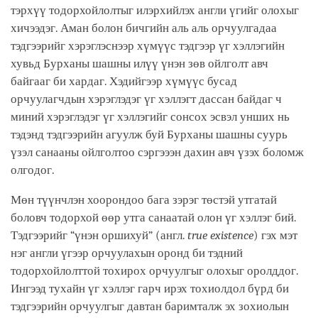
тэрхүү тодорхойлолтыг илэрхийлэх англи үгийг олохыг
хичээдэг. Аман болон бичгийн аль аль орчуулгадаа
тэдгээрийг хэрэглэснээр хүмүүс тэдгээр үг хэллэгийн
хувьд Бурханы шашны илүү үнэн зөв ойлголт авч
байгааг би хардаг. Хэдийгээр хүмүүс бусад
орчуулагчдын хэрэглэдэг үг хэллэгт дассан байдаг ч
миний хэрэглэдэг үг хэллэгийг сонсох эсвэл унших нь
тэдэнд тэдгээрийн агуулж буй Бурханы шашны суурь
үзэл санааны ойлголтоо сэргэээн дахин авч үзэх боломж
олгодог.
Мөн түүнчлэн хоорондоо бага зэрэг төстэй утгатай
боловч тодорхой өөр утга санаатай олон үг хэллэг бий.
Тэдгээрийг “үнэн оршихуй” (англ.
true existence
) гэх мэт
нэг англи үгээр орчуулахын оронд би тэдний
тодорхойлолттой тохирох орчуулгыг олохыг оролддог.
Ингээд тухайн үг хэллэг гарч ирэх тохиолдол бүрд би
тэдгээрийн орчуулгыг давтан баримталж эх зохиолын