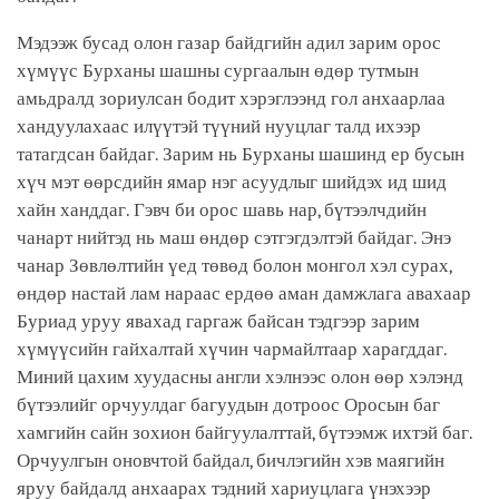
Мэдээж бусад олон газар байдгийн адил зарим орос
хүмүүс Бурханы шашны сургаалын өдөр тутмын
амьдралд зориулсан бодит хэрэглээнд гол анхаарлаа
хандуулахаас илүүтэй түүний нууцлаг талд ихээр
татагдсан байдаг. Зарим нь Бурханы шашинд ер бусын
хүч мэт өөрсдийн ямар нэг асуудлыг шийдэх ид шид
хайн ханддаг. Гэвч би орос шавь нар, бүтээлчдийн
чанарт нийтэд нь маш өндөр сэтгэгдэлтэй байдаг. Энэ
чанар Зөвлөлтийн үед төвөд болон монгол хэл сурах,
өндөр настай лам нараас ердөө аман дамжлага авахаар
Буриад уруу явахад гаргаж байсан тэдгээр зарим
хүмүүсийн гайхалтай хүчин чармайлтаар харагддаг.
Миний цахим хуудасны англи хэлнээс олон өөр хэлэнд
бүтээлийг орчуулдаг багуудын дотроос Оросын баг
хамгийн сайн зохион байгуулалттай, бүтээмж ихтэй баг.
Орчуулгын оновчтой байдал, бичлэгийн хэв маягийн
яруу байдалд анхаарах тэдний хариуцлага үнэхээр