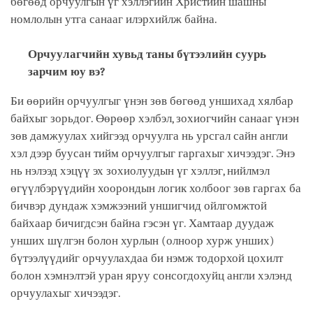
бөгөөд орчуулгын үг хэллэгийн Христийн шашны
номлолын утга санааг илэрхийлж байна.
Орчуулагчийн хувьд таны бүтээлийн суурь
зарчим юу вэ?
Би өөрийн орчуулгыг үнэн зөв бөгөөд уншихад хялбар
байхыг зорьдог. Өөрөөр хэлбэл, зохиогчийн санааг үнэн
зөв дамжуулах хийгээд орчуулга нь урсгал сайн англи
хэл дээр буусан тийм орчуулгыг гаргахыг хичээдэг. Энэ
нь нэлээд хэцүү эх зохиолуудын үг хэллэг, нийлмэл
өгүүлбэрүүдийн хоорондын логик холбоог зөв гаргах ба
бичвэр дундаж хэмжээний уншигчид ойлгомжтой
байхаар бичигдсэн байна гэсэн үг. Хамтаар дуудаж
унших шүлгэн болон хурлын (олноор хурж унших)
бүтээлүүдийг орчуулахдаа би нэмж тодорхой цохилт
болон хэмнэлтэй уран яруу сонсогдохуйц англи хэлэнд
орчуулахыг хичээдэг.