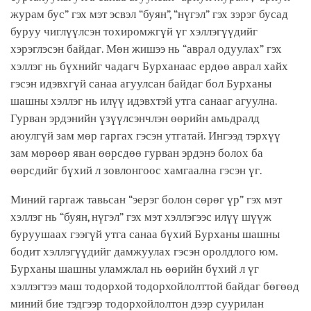
журам бус” гэх мэт эсвэл “буян”, “нүгэл” гэх зэрэг бусад
буруу чиглүүлсэн тохиромжгүй үг хэллэгүүдийг
хэрэглэсэн байдаг. Мөн жишээ нь “аврал одуулах” гэх
хэллэг нь бүхнийг чадагч Бурханаас ердөө аврал хайх
гэсэн идэвхгүй санаа агуулсан байдаг бол Бурханы
шашны хэллэг нь илүү идэвхтэй утга санааг агуулна.
Гурван эрдэнийн үзүүлсэнчлэн өөрийн амьдралд
аюулгүй зам мөр гаргах гэсэн утгатай. Ингээд тэрхүү
зам мөрөөр яван өөрсдөө гурван эрдэнэ болох ба
өөрсдийг бүхий л зовлонгоос хамгаална гэсэн үг.
Миний гаргаж тавьсан “эерэг болон сөрөг үр” гэх мэт
хэллэг нь “буян, нүгэл” гэх мэт хэллэгээс илүү шүүж
буруушаах гээгүй утга санаа бүхий Бурханы шашны
бодит хэллэгүүдийг дамжуулах гэсэн оролдлого юм.
Бурханы шашны уламжлал нь өөрийн бүхий л үг
хэллэгтээ маш тодорхой тодорхойлолттой байдаг бөгөөд
миний бие тэдгээр тодорхойлолтон дээр суурилан