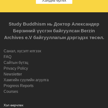
Хандив өргөх
Study Buddhism нь Доктор Александер
Берзиний үүсгэн байгуулсан Berzin
Archives e.V байгууллагын дэргэдэх төсөл.
Санал, хүсэлт илгээх
FAQ
Cайтын бүтзц
Privacy Policy
Newsletter
Хамгийн сүүлийн агуулга
Progress Reports
Courses
Хэл өөрчлөх