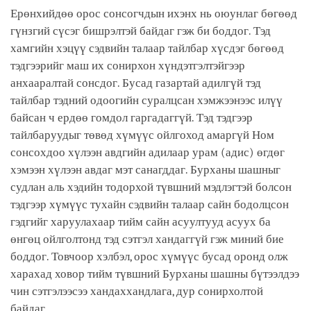
Ерөнхийдөө орос сонсогчдын ихэнх нь оюунлаг бөгөөд
гүнзгий сүсэг бишрэлтэй байдаг гэж би боддог. Тэд
хамгийн хэцүү сэдвийн талаар тайлбар хүсдэг бөгөөд
тэдгээрийг маш их сонирхон хүндэтгэлтэйгээр
анхааралтай сонсдог. Бусад газартай адилгүй тэд
тайлбар тэдний одоогийн суралцсан хэмжээнээс илүү
байсан ч ердөө гомдол гаргадаггүй. Тэд тэдгээр
тайлбаруудыг төвөд хүмүүс ойлгоход амаргүй Ном
сонсохдоо хүлээн авдгийн адилаар урам (адис) өгдөг
хэмээн хүлээн авдаг мэт санагддаг. Бурханы шашныг
судлан аль хэдийн тодорхой түвшний мэдлэгтэй болсон
тэдгээр хүмүүс тухайн сэдвийн талаар сайн бодолцсон
гэдгийг харуулахаар тийм сайн асуултууд асуух ба
өнгөц ойлголтонд тэд сэтгэл хандаггүй гэж миний бие
боддог. Товчоор хэлбэл, орос хүмүүс бусад оронд олж
харахад ховор тийм түвшний Бурханы шашны бүтээлдээ
чин сэтгэлээсээ хандаххандлага, дур сонирхолтой
байдаг.