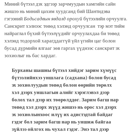
Миний бүтээл дэх эдгээр зарчмуудын хамгийн сайн
жишээ нь миний цахим хуудсанд бий Шантидэва
гэгээний
Бодьсадвын явдалд орохуй
бүтээлийн орчуулга.
Санскрит хэлнээс төвөд хэлэнд орчуулсан тэр мэт тийм
найраглал бүхий бүтээлүүдийг орчуулахдаа би төвөд
хэлэнд тодорхой харагддаггүй үйл үгийн цаг болон
бусад дүрмийн ялгааг зөв гаргах үүднээс санскрит эх
зохиолыг нь бас хардаг.
Бурханы шашны бүтээл хийдэг зарим хүмүүс
бүтээлийнхээ уншлага (садхана) болон бусад
эх зохиолуудын төвөд болон өөрийн төрөлх
хэл дээрх уншлагын алийг хэрэглэвэл дээр
болох тал дээр их төөрөлддөг. Зарим багш нар
төвөд хэл дээрх эхүүд жишээ нь орос хэл дээрх
эх зохиолынхоос илүү их адистэдтай байдаг
гэдэг бол зарим багш нар нь уншиж байгаа
зүйлээ ойлгох нь чухал гэдэг. Энэ тал дээр