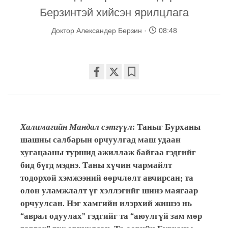
Берзинтэй хийсэн ярилцлага
Доктор Александер Берзин
08:48
Share
Bookmark
on
facebook
Халимагийн Мандал сэтгүүл
: Таныг Бурханы
шашны салбарын орчуулгад маш удаан
хугацааны туршид ажиллаж байгаа гэдгийг
бид бүгд мэднэ. Таны хүчин чармайлт
тодорхой хэмжээний өөрчлөлт авчирсан; та
олон уламжлалт үг хэллэгийг шинэ маягаар
орчуулсан. Нэг хамгийн илэрхий жишээ нь
“аврал одуулах” гэдгийг та “аюулгүй зам мөр