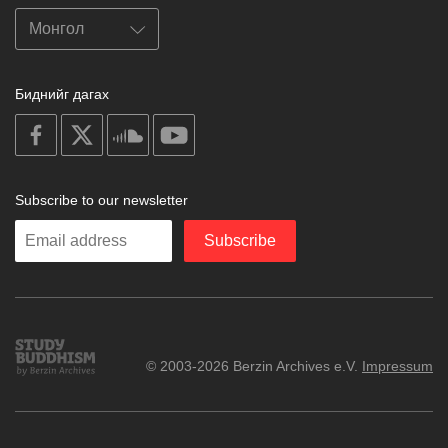
Биднийг дагах
on
on
on
on
facebook
X
soundcloud
youtube
Subscribe to our newsletter
Enter
Subscribe
your
email
Study
© 2003-2026 Berzin Archives e.V.
Impressum
Buddhism
Home