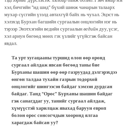
тэдгээрийг дүрслэхээс хялбар байж болно. Гэвч ямар нэг
хэл, бичгийн “ид шид” бүхий шинж чанарын талаарх
мухар сүсгийн үзэлд автахгүй байх нь чухал. Эцэст нь
хэлэхэд Бурхан багшийн сургаалын онцлогийн нэг нь
тэрээр Энэтхэгийн ведийн сургаалын
ведийн
дуу, үсэг,
хэл ариун бөгөөд мөнх гэх үзлийг үгүйсгэж байсан
явдал.
Та урт хугацааны туршид олон өөр оронд
сургаал айлдаж явсан бөгөөд таны бие
Бурханы шашин өөр өөр газруудад дэлгэрэхдээ
өнгөн талдаа тухайн газрын тодорхой
онцлогийг шингээсэн байдаг хэмээн дурдсан
байдаг. Танд “Орос” Бурханы шашин байдаг
гэж санагддаг уу, танийг сургаал айлдаж,
хүмүүстэй харилцаж явахад баруун европ
болон орос сонсогчдын хооронд ялгаа
харагдаж байсан уу?