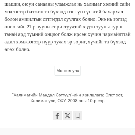
шашин, оюун санааны уламжлал нь халимаг хэлний сайн
мэдлэгээр батжин та бүхэнд нэг гүн гүнзгий бахархал
болон амжилтын сэтгэгдэл суулгах болно. Энэ нь эргээд
өнөөгийн 21-р зууны сорилтуудтай хэдэн зууны турш
танай ард түмний онцлог болж ирсэн хүчин чармайлттай
адил хэмжээгээр нүүр тулах эр зориг, хүчийг та бүхэнд
өгөх болно.
Монгол улс
"Халимагийн Мандал Сэтгүүл"-ийн ярилцлага; Элст хот,
Халимаг улс, ОХУ, 2008 оны 10-р сар
Share
Bookmark
on
facebook