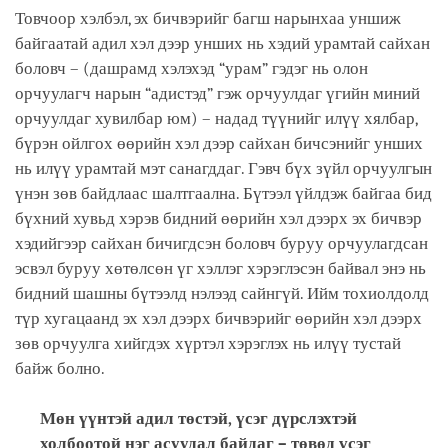
Товчоор хэлбэл, эх бичвэрийг багш нарынхаа уншиж
байгаатай адил хэл дээр унших нь хэдий урамтай сайхан
боловч – (дашрамд хэлэхэд “урам” гэдэг нь олон
орчуулагч нарын “адистэд” гэж орчуулдаг үгийн миний
орчуулдаг хувилбар юм) – надад түүнийг илүү хялбар,
бүрэн ойлгох өөрийн хэл дээр сайхан бичсэнийг унших
нь илүү урамтай мэт санагддаг. Гэвч бүх зүйл орчуулгын
үнэн зөв байдлаас шалтгаална. Бүтээл үйлдэж байгаа бид
бүхний хувьд хэрэв бидний өөрийн хэл дээрх эх бичвэр
хэдийгээр сайхан бичигдсэн боловч буруу орчуулагдсан
эсвэл буруу хөтөлсөн үг хэллэг хэрэглэсэн байвал энэ нь
бидний шашны бүтээлд нэлээд сайнгүй. Ийм тохиолдолд
түр хугацаанд эх хэл дээрх бичвэрийг өөрийн хэл дээрх
зөв орчуулга хийгдэх хүртэл хэрэглэх нь илүү тустай
байж болно.
Мөн үүнтэй адил төстэй, үсэг дүрслэхтэй
холбоотой нэг асуудал байдаг – төвөд үсэг