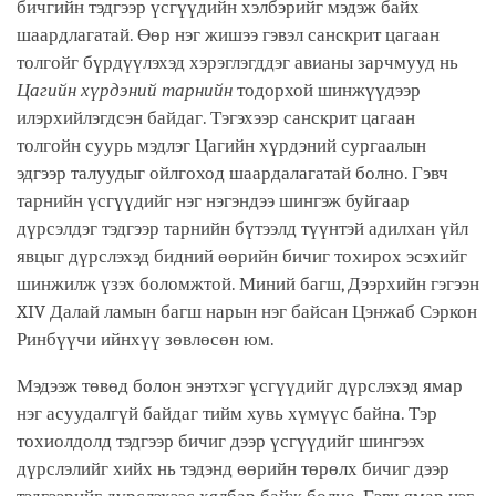
бичгийн тэдгээр үсгүүдийн хэлбэрийг мэдэж байх
шаардлагатай. Өөр нэг жишээ гэвэл санскрит цагаан
толгойг бүрдүүлэхэд хэрэглэгддэг авианы зарчмууд нь
Цагийн хүрдэний тарнийн
тодорхой шинжүүдээр
илэрхийлэгдсэн байдаг. Тэгэхээр санскрит цагаан
толгойн суурь мэдлэг Цагийн хүрдэний сургаалын
эдгээр талуудыг ойлгоход шаардалагатай болно. Гэвч
тарнийн үсгүүдийг нэг нэгэндээ шингэж буйгаар
дүрсэлдэг тэдгээр тарнийн бүтээлд түүнтэй адилхан үйл
явцыг дүрслэхэд бидний өөрийн бичиг тохирох эсэхийг
шинжилж үзэх боломжтой. Миний багш, Дээрхийн гэгээн
XIV Далай ламын багш нарын нэг байсан Цэнжаб Сэркон
Ринбүүчи ийнхүү зөвлөсөн юм.
Мэдээж төвөд болон энэтхэг үсгүүдийг дүрслэхэд ямар
нэг асуудалгүй байдаг тийм хувь хүмүүс байна. Тэр
тохиолдолд тэдгээр бичиг дээр үсгүүдийг шингээх
дүрслэлийг хийх нь тэдэнд өөрийн төрөлх бичиг дээр