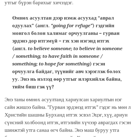
утгыг бүрэн барихыг хичээдэг.
Өмнөх асуултан дээр нэмж асуухад “аврал
одуулах” (англ.
“going for refuge”
) гэдгийн
монгол болон халимаг орчуулганы – гурван
эрдэнэ дор итгэмүй – гэх хэн нэгэнд итгэх
(англ.
to believe someone; to believe in someone
/ something; to have faith in someone /
something; to hope for something
) гэсэн
орчуулга байдаг, түүнийг авч хэрэглэж болох
уу. Энэ нь нэлээд өөр утгыг илэрхийлж байна,
тийм биш гэж үү?
Энэ таны өмнөх асуултанд хариулсан хариултын нэг
сайн жишээ байна. “Гурван эрдэнэд итгэх” гэдэг нь мөн л
Христийн шашны Бурханд итгэх эсвэл Эцэг, хүү, ариун
сүнсний холбоонд итгэх, итгэлийн хүчээр аврагдах гэсэн
шинжтэй утга санаа өгч байна. Энэ маш буруу утга