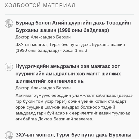
ХОЛБООТОЙ МАТЕРИАЛ
Буриад болон Агийн дүүргийн дахь Төвөдийн
Бурханы шашин (1990 оны байдлаар)
Доктор Александер Берзин
ЗХУ-ын монгол, Түрэг бүс нутаг дахь Бурханы шашин
(1990 оны байдлаар) - Хэсэг 1 нь 3
Нүүдэлчдийн амьдралын хэв маягаас хот
суурингийн амьдралын хэв маягт шилжих
шилжилтийг хөнгөвчлөх нь
Доктор Александер Берзин
Халимаг хүмүүүс өөрсдийн уламжлалт кабиткаас (дээрээ
гэр бүхий том үхэр тэрэг) орчин үеийн хотын стандарт
орон сууцанд шилжин амьдрах болсноор тэдний
амьдралд гарч буй асар их өөрчлөлтийг даван туулахад
өгч байгаа Доктор Берзиний зөвлөгөө.
ЗХУ-ын монгол, Түрэг бүс нутаг дахь Бурханы