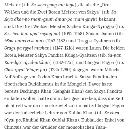
Meister (tib.
Sa-skya gong-ma lnga
), die als die „Drei
Weißen und die Zwei Roten Meister von Sakya“ (tib.
Sa-
skya dkar-po rnam-gsum dmar-po rnam-gnyis
) bekannt
sind. Die Drei Weißen Meister, Sachen Künga-Nyingpo (tib.
Sa-chen Kun-dga’ snying-po
) (1092-1158), Sönam-Tsemo (tib.
bSod-nams rtse-mo
) (1142-1182) und Dragpa-Gyaltsen (tib.
Grags-pa rgyal-mtshan
) (1147-1216) waren Laien. Die beiden
Roten, Meister Sakya Pandita Künga-Gyaltsen (tib.
Sa-pan
Kun-dga’ rgyal-mtshan
) (1182-1251) und Chögyal Pagpa (tib.
Chos-rgyal ‘Phags-pa
) (1235-1280) dagegen waren Mönche.
Auf Anfrage von Godan Khan brachte Sakya Pandita den
tibetischen Buddhismus in die Mongolei. Davor hatte
bereits Dschingis Khan (Genghis Khan) den Sakya Pandita
einladen wollen, hatte dann aber geschrieben, dass die Zeit
nicht reif war, da er noch zuviel zu tun hatte. Chögyal Pagpa
war der kaiserliche Lehrer von Kublai Khan (tib.
Se-chen
rGyal-po
, Khublai Khan, Qublai Khan). Kublai, der Enkel von
Chinggis, war der Gründer der mongolischen Yuan-