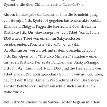
Dynastie, die über China herrschte (1280-1367).
Als ein Dankesgabe dafür, dass er ihm die Ermächtigung
von Hevajra (tib.
Kyai-rdo
) gegeben hatte, schenkte Kublai
Khan dem Chögyal Pagpa die Herrschaft über dreizehn
Distrikte (tib.
khri-skor bcu-gsum
) von Tibet. Von 1265 bis
1358 wurde Tibet von einem im Sakya-Kloster
residierenden „Pönchen“ (tib.
dPon-chen
) d.h.
„Großminister“ verwaltet, unter dem dreizehn „Tripön“
(tib.
Khri-dpon
), d.h. “Distrikt-Minister” standen – einer
für jeden Distrikt. Der erste Pönchen war Shakya-Sang­po
(tib.
Sha-kya bzang-po
). Nach 1358 ging die Herrschaft von
Tibet an den Pagmodrupa-Klan (tib.
Phag-mo gru-pa
) über,
der mit der Kagyü-Linie in Verbindung stand. Das Sakya-
Kloster kehrte so zu seiner ausschließlich spirituellen
Rolle zurück.
Der Sutra-Studienkurs im Sakya-Kloster begann mit dem