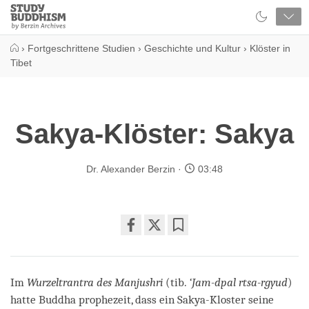
Close
Study
Buddhism
Home
›
Fortgeschrittene Studien
›
Geschichte und Kultur
›
Klöster in
Tibet
Sakya-Klöster: Sakya
Dr. Alexander Berzin
03:48
Share
Bookmark
on
facebook
Im
Wurzeltrantra des Manjushri
(tib.
‘Jam-dpal rtsa-rgyud
)
hatte Buddha prophezeit, dass ein Sakya-Kloster seine