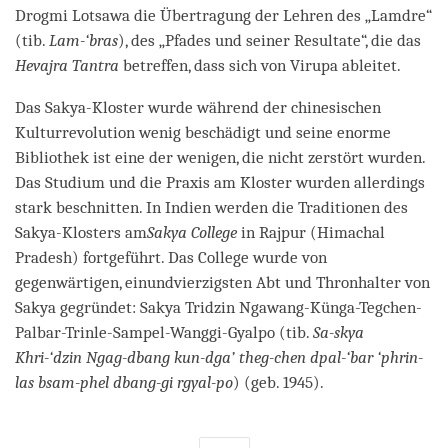
Drogmi Lotsawa die Übertragung der Lehren des „Lamdre“
(tib.
Lam-‘bras
), des „Pfades und seiner Resultate“, die das
Hevajra Tantra
betreffen, dass sich von Virupa ableitet.
Das Sakya-Kloster wurde während der chinesischen
Kulturrevolution wenig beschädigt und seine enorme
Bibliothek ist eine der wenigen, die nicht zerstört wurden.
Das Studium und die Praxis am Kloster wurden allerdings
stark beschnitten. In Indien werden die Traditionen des
Sakya-Klosters am
Sakya College
in Rajpur (Himachal
Pradesh) fortgeführt. Das College wurde von
gegenwärtigen, einundvierzigsten Abt und Thronhalter von
Sakya gegründet: Sakya Tridzin Nga­wang-Künga-Tegchen-
Palbar-Trinle-Sampel-Wanggi-Gyalpo (tib.
Sa-skya
Khri-‘dzin Ngag-dbang kun-dga’ theg-chen dpal-‘bar ‘phrin-
las bsam-phel dbang-gi rgyal-po
) (geb. 1945).