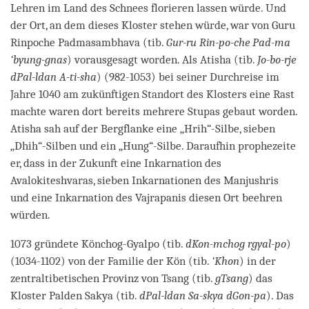
Lehren im Land des Schnees florieren lassen würde. Und
der Ort, an dem dieses Kloster stehen würde, war von Guru
Rinpoche Padmasambhava (tib.
Gur-ru Rin-po-che Pad-ma
‘byung-gnas
) vorausgesagt worden. Als Atisha (tib.
Jo-bo-rje
dPal-ldan A-ti-sha
) (982-1053) bei seiner Durchreise im
Jahre 1040 am zukünftigen Standort des Klosters eine Rast
machte waren dort bereits mehrere Stupas gebaut worden.
Atisha sah auf der Bergflanke eine „Hrih“-Silbe, sieben
„Dhih“-Silben und ein „Hung“-Silbe. Daraufhin prophezeite
er, dass in der Zukunft eine Inkarnation des
Avalokiteshvaras, sieben Inkarnationen des Manjushris
und eine Inkarnation des Vajrapanis diesen Ort beehren
würden.
1073 gründete Könchog-Gyalpo (tib.
dKon-mchog rgyal-po
)
(1034-1102) von der Familie der Kön (tib.
‘Khon
) in der
zentraltibetischen Provinz von Tsang (tib.
gTsang
) das
Kloster Palden Sakya (tib.
dPal-ldan Sa-skya dGon-pa
). Das