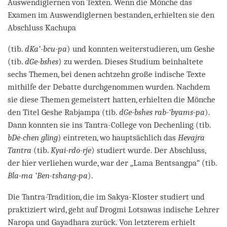
Auswendiglernen von Texten. Wenn die Mönche das
Examen im Auswendiglernen bestanden, erhielten sie den
Abschluss Kachupa
(tib.
dKa’-bcu-pa
) und konnten weiterstudieren, um Geshe
(tib.
dGe-bshes
) zu werden. Dieses Studium beinhaltete
sechs Themen, bei denen achtzehn große indische Texte
mithilfe der Debatte durchgenommen wurden. Nachdem
sie diese Themen gemeistert hatten, erhielten die Mönche
den Titel Geshe Rabjampa (tib.
dGe-bshes rab-‘byams-pa
).
Dann konnten sie ins Tantra-College von Dechenling (tib.
bDe-chen gling
) eintreten, wo hauptsächlich das
Hevajra
Tantra
(tib.
Kyai-rdo-rje
) studiert wurde. Der Abschluss,
der hier verliehen wurde, war der „Lama Bentsangpa“ (tib.
Bla-ma ‘Ben-tshang-pa
).
Die Tantra-Tradition, die im Sakya-Kloster studiert und
praktiziert wird, geht auf Drogmi Lotsawas indische Lehrer
Naropa und Gayadhara zurück. Von letzterem erhielt