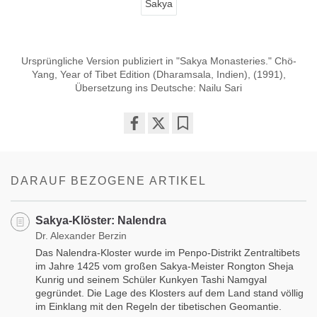
Sakya
Ursprüngliche Version​ publiziert in "Sakya Monasteries." Chö-
Yang, Year of Tibet Edition (Dharamsala, Indien), (1991),
Übersetzung ins Deutsche: Nailu Sari
Share
Bookmark
on
facebook
DARAUF BEZOGENE ARTIKEL
Sakya-Klöster: Nalendra
Dr. Alexander Berzin
Das Nalendra-Kloster wurde im Penpo-Distrikt Zentraltibets
im Jahre 1425 vom großen Sakya-Meister Rongton Sheja
Kunrig und seinem Schüler Kunkyen Tashi Namgyal
gegründet. Die Lage des Klosters auf dem Land stand völlig
im Einklang mit den Regeln der tibetischen Geomantie.