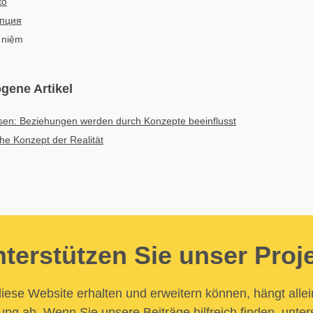
to
пция
i niệm
gene Artikel
ösen: Beziehungen werden durch Konzepte beeinflusst
he Konzept der Realität
terstützen Sie unser Proj
iese Website erhalten und erweitern können, hängt allei
ung ab. Wenn Sie unsere Beiträge hilfreich finden, unter