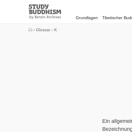
Close
Study
Buddhism
Grundlagen
Tibetischer Bu
Home
›
Glossar
›
K
Ein allgemein
Bezeichnung