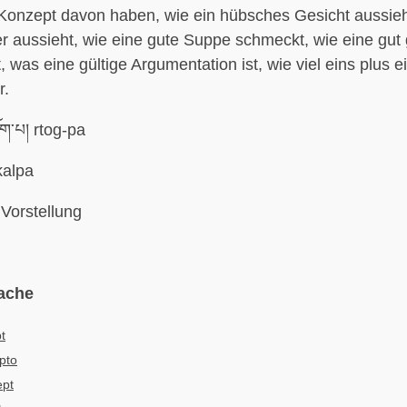
 Konzept davon haben, wie ein hübsches Gesicht aussieh
r aussieht, wie eine gute Suppe schmeckt, wie eine gut
t, was eine gültige Argumentation ist, wie viel eins plus e
r.
ོག་པ། rtog-pa
kalpa
Vorstellung
ache
t
pto
pt