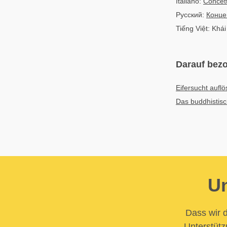
Italiano:
Concet
Русский:
Конце
Tiếng Việt: Khá
Darauf bezo
Eifersucht aufl
Das buddhistisc
Un
Dass wir d
Unterstütz