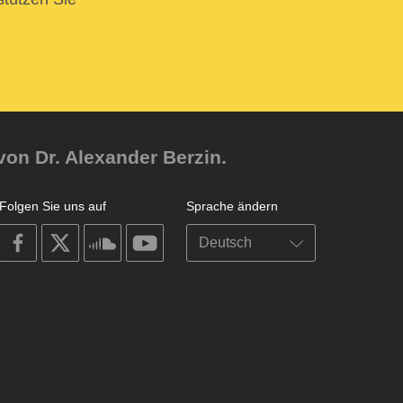
von Dr. Alexander Berzin.
Folgen Sie uns auf
Sprache ändern
on
on
on
on
facebook
X
soundcloud
youtube