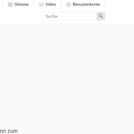
Glossar
Video
Benutzerkonto
Enter
Search
search
term
ann zum