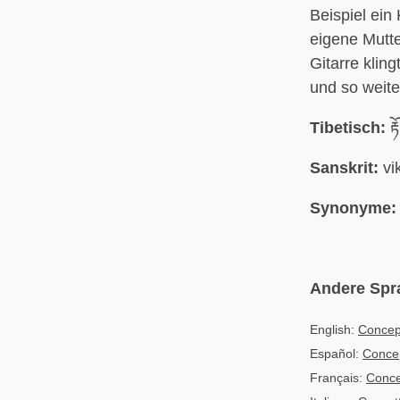
Beispiel ein
eigene Mutte
Gitarre kling
und so weite
Tibetisch:
རྟ
Sanskrit:
vi
Synonyme:
Andere Spr
English:
Concep
Español:
Conce
Français:
Conce