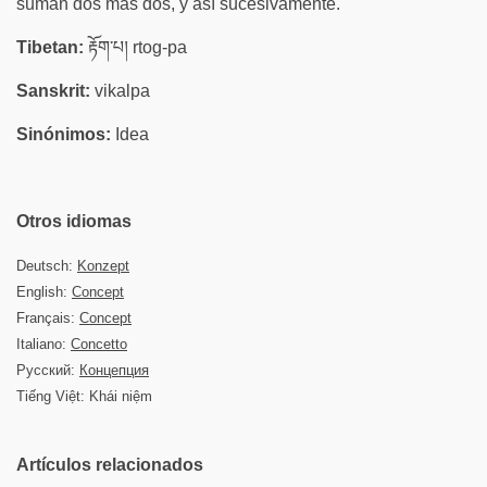
suman dos más dos, y así sucesivamente.
Tibetan:
རྟོག་པ། rtog-pa
Sanskrit:
vikalpa
Sinónimos:
Idea
Otros idiomas
Deutsch:
Konzept
English:
Concept
Français:
Concept
Italiano:
Concetto
Русский:
Концепция
Tiếng Việt: Khái niệm
Artículos relacionados