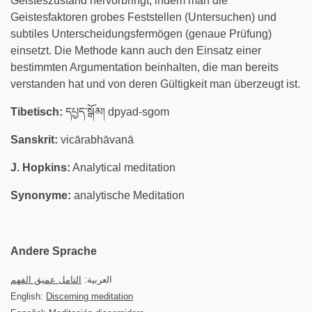
Geisteszustand hervorbringt, indem man die
Geistesfaktoren grobes Feststellen (Untersuchen) und
subtiles Unterscheidungsfermögen (genaue Prüfung)
einsetzt. Die Methode kann auch den Einsatz einer
bestimmten Argumentation beinhalten, die man bereits
verstanden hat und von deren Gültigkeit man überzeugt ist.
Tibetisch:
དཔྱད་སྒོམ། dpyad-sgom
Sanskrit:
vicārabhāvanā
J. Hopkins:
Analytical meditation
Synonyme:
analytische Meditation
Andere Sprache
العربية:
التامل عميق الفهم
English:
Discerning meditation