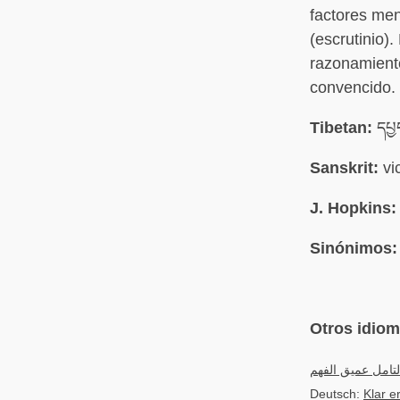
factores men
(escrutinio)
razonamient
convencido.
Tibetan:
དཔྱ
Sanskrit:
vi
J. Hopkins:
Sinónimos:
Otros idio
لتامل عميق الفهم
Deutsch:
Klar e