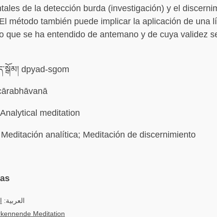
tales de la detección burda (investigación) y el discernim
. El método también puede implicar la aplicación de una l
o que se ha entendido de antemano y de cuya validez s
ད་སྒོམ། dpyad-sgom
cārabhāvanā
Analytical meditation
Meditación analítica; Meditación de discernimiento
mas
العربية:
ا
rkennende Meditation