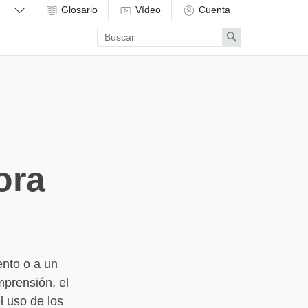
Glosario
Vídeo
Cuenta
Enter
Search
search
term
ora
ento o a un
mprensión, el
l uso de los