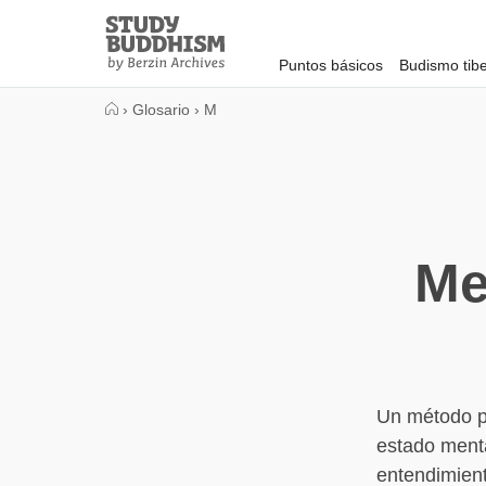
Close
Study
Buddhism
Puntos básicos
Budismo tib
Home
›
Glosario
›
M
Me
Un método pa
estado menta
entendimient