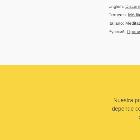
English:
Discern
Français:
Médit
Italiano: Medita
Русский:
Прони
Nuestra po
depende com