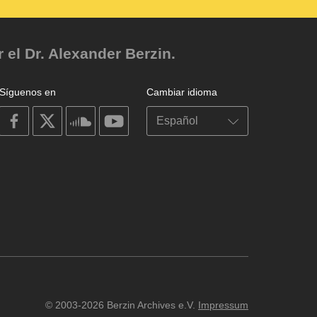
el Dr. Alexander Berzin.
Síguenos en
Cambiar idioma
on
on
on
on
facebook
X
soundcloud
youtube
© 2003-2026 Berzin Archives e.V.
Impressum