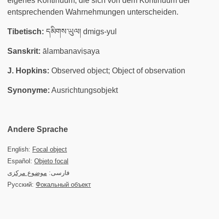
eigenes Kontinuum, die sich von dem Kontinuum der
entsprechenden Wahrnehmungen unterscheiden.
Tibetisch:
དམིགས་ཡུལ། dmigs-yul
Sanskrit:
ālambanaviṣaya
J. Hopkins:
Observed object; Object of observation
Synonyme:
Ausrichtungsobjekt
Andere Sprache
English:
Focal object
Español:
Objeto focal
فارسی:
موضوع مرکزی
Русский:
Фокальный объект