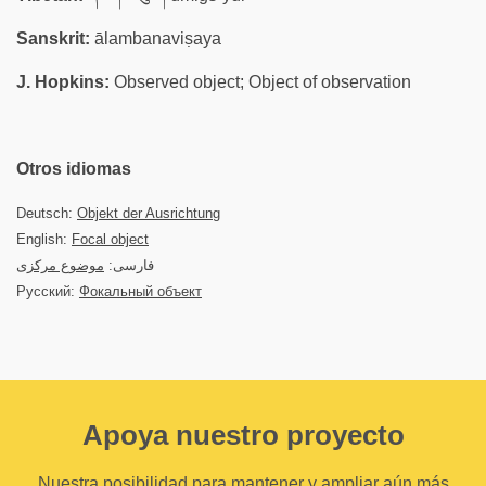
Sanskrit:
ālambanaviṣaya
J. Hopkins:
Observed object; Object of observation
Otros idiomas
Deutsch:
Objekt der Ausrichtung
English:
Focal object
فارسی:
موضوع مرکزی
Русский:
Фокальный объект
Apoya nuestro proyecto
Nuestra posibilidad para mantener y ampliar aún más