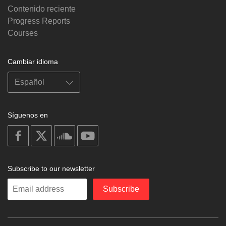
Contenido reciente
Progress Reports
Courses
Cambiar idioma
Síguenos en
on
on
on
on
facebook
X
soundcloud
youtube
Subscribe to our newsletter
Enter
Subscribe
your
email