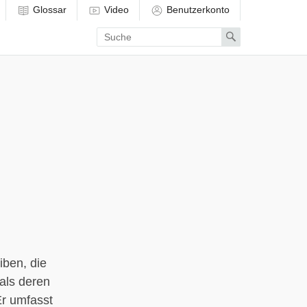
Glossar
Video
Benutzerkonto
Enter
Search
search
term
iben, die
als deren
Er umfasst