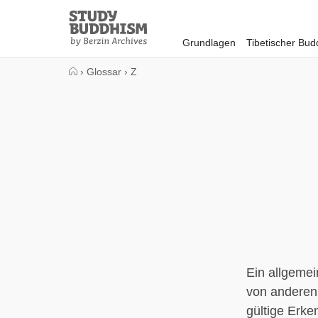
Close
Study
Buddhism
Grundlagen
Tibetischer Bu
Home
›
Glossar
›
Z
Ein allgemei
von anderen
gültige Erke