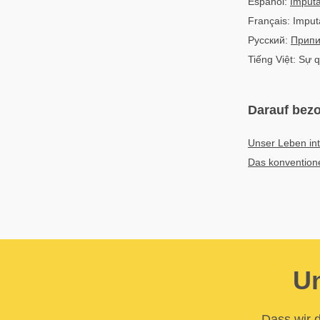
Español:
Imputa
Français: Imput
Русский:
Припи
Tiếng Việt: Sự 
Darauf bezo
Unser Leben int
Das konventione
Un
Dass wir d