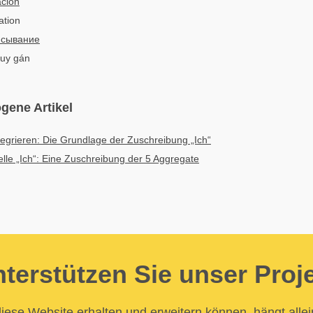
ción
ation
сывание
quy gán
gene Artikel
egrieren: Die Grundlage der Zuschreibung „Ich“
lle „Ich“: Eine Zuschreibung der 5 Aggregate
terstützen Sie unser Proj
iese Website erhalten und erweitern können, hängt allei