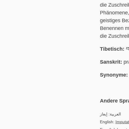
die Zuschrei
Phänomene, 
geistiges Be
Benennen mi
die Zuschrei
Tibetisch:
བ
Sanskrit:
pr
Synonyme:
Andere Spr
العربية: إيعاز
English:
Imputat