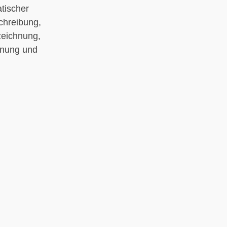
tischer
chreibung,
zeichnung,
nnung und