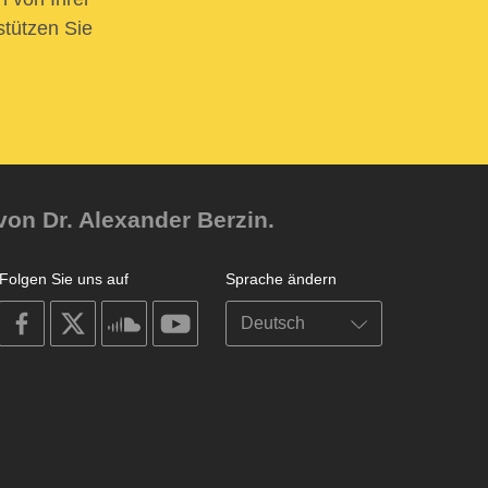
stützen Sie
von Dr. Alexander Berzin.
Folgen Sie uns auf
Sprache ändern
on
on
on
on
facebook
X
soundcloud
youtube