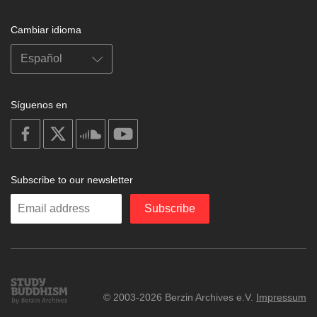
Cambiar idioma
Síguenos en
on
on
on
on
facebook
X
soundcloud
youtube
Subscribe to our newsletter
Enter
Subscribe
your
email
Study
© 2003-2026 Berzin Archives e.V.
Impressum
Buddhism
Home