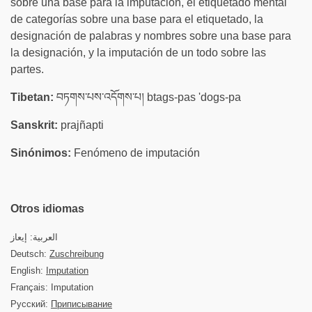
sobre una base para la imputación, el etiquetado mental
de categorías sobre una base para el etiquetado, la
designación de palabras y nombres sobre una base para
la designación, y la imputación de un todo sobre las
partes.
Tibetan:
བཏགས་པས་འདོགས་པ། btags-pas 'dogs-pa
Sanskrit:
prajñapti
Sinónimos:
Fenómeno de imputación
Otros idiomas
العربية: إيعاز
Deutsch:
Zuschreibung
English:
Imputation
Français: Imputation
Русский:
Приписывание