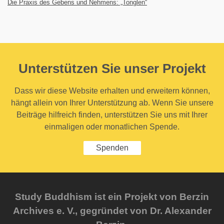
Die Praxis des Gebens und Nehmens: „Tonglen“
Unterstützen Sie unser Projekt
Dass wir diese Website erhalten und erweitern können,
hängt allein von Ihrer Unterstützung ab. Wenn Sie unsere
Beiträge hilfreich finden, unterstützen Sie uns mit Ihrer
einmaligen oder monatlichen Spende.
Spenden
Study Buddhism ist ein Projekt von Berzin
Archives e. V., gegründet von Dr. Alexander