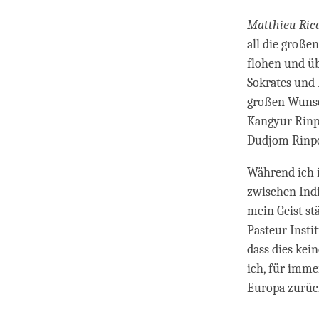
Matthieu Ric
all die große
flohen und üb
Sokrates und F
großen Wunsch
Kangyur Rinp
Dudjom Rinpoc
Während ich i
zwischen Indi
mein Geist st
Pasteur Insti
dass dies kei
ich, für imme
Europa zurüc