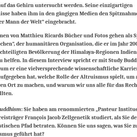
uf das Gehirn untersucht werden. Seine einzigartigen
isse haben ihm in den gängigen Medien den Spitznahm
er Mann der Welt“ eingebracht.
men von Matthieu Ricards Bücher und Fotos gehen als 
hen“, der humanitären Organisation, die er im Jahr 20
chteiligten Bevölkerung der Himalaya-Regionen Indien
u helfen. In diesem Interview spricht er mit Study Bud
um er eine vielversprechende wissenschaftliche Karrier
fgegeben hat, welche Rolle der Altruismus spielt, um 
en Ort zu machen, und warum wir uns alle für das Rech
llten.
Buddhism
: Sie haben am renommierten „Pasteur Institu
eisträger François Jacob Zellgenetik studiert, als Sie d
tischen Pfad betraten. Können Sie uns sagen, was Sie 
smus geführt hat?