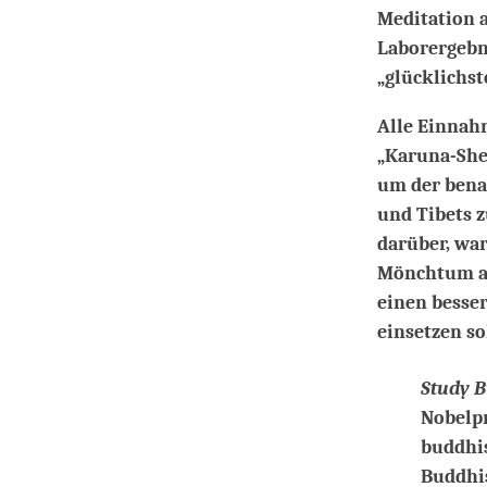
Meditation a
Laborergebn
„glücklichst
Alle Einnah
„Karuna-Shec
um der bena
und Tibets z
darüber, war
Mönchtum au
einen besser
einsetzen so
Study 
Nobelpr
buddhis
Buddhi