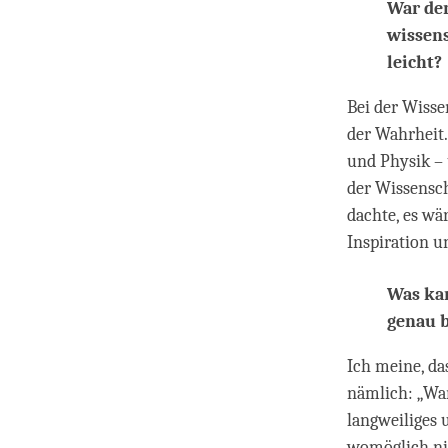
War der
wissens
leicht?
Bei der Wisse
der Wahrheit.
und Physik – 
der Wissensch
dachte, es wä
Inspiration u
Was ka
genau b
Ich meine, da
nämlich: „War
langweiliges 
womöglich nic