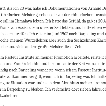
ard
: Als ich 20 war, habe ich Dokumentationen von Arnaud De
n tibetischen Meister gesehen, die vor der chinesischen Invasi
erall im Himalaya lebten. Ich hatte das Gefühl, da gab es 20
ranz von Assisi, die in unserer Zeit lebten, und hatte einen w
 sie zu treffen. Ich reiste im Juni 1967 nach Darjeeling und 
oche, meinen Wurzellehrer, aber auch den Sechzehnten Karm
he und viele andere große Meister dieser Zeit.
m Pasteur Institute an meiner Promotion arbeitete, reiste ic
en und Frankreich hin und her. Im Laufe der Zeit wurde mir k
ändig nach Darjeeling wanderte, wenn ich im Pasteur Institu
tute vollkommen vergaß, wenn ich in Darjeeling war. Ich hatte
ne gute Situation war und nach dem Abschluss meiner Promo
r in Darjeeling zu bleiben. Ich verbrachte dort sieben Jahre, 
kzukehren.