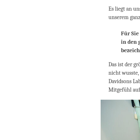
Es liegt an un
unserem ganze
Für Sie
in den 
bezeich
Das ist der g
nicht wusste,
Davidsons La
Mitgefühl au