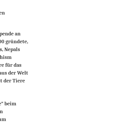
en
Spende an
00 gründete,
s, Nepals
dhism
e für das
aus der Welt
t der Tiere
e“ beim
en
zum