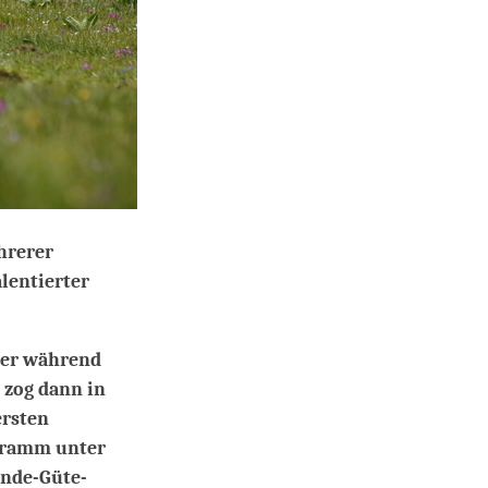
hrerer
alentierter
e er während
 zog dann in
ersten
ogramm unter
ende-Güte-