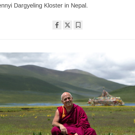
nyi Dargyeling Kloster in Nepal.
Share
Bookmark
on
facebook