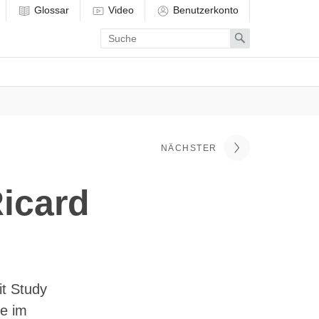
Glossar
Video
Benutzerkonto
Enter
Search
search
term
NÄCHSTER
Ricard
t Study
se im