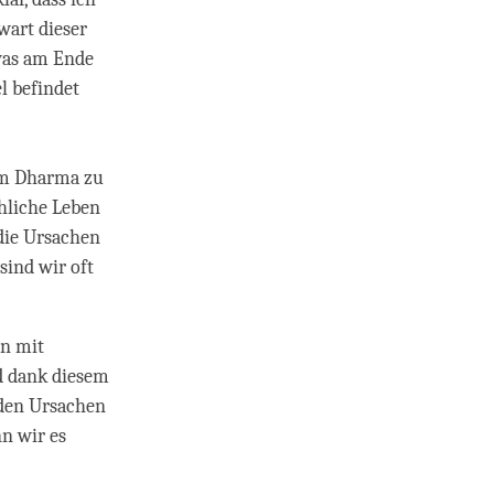
wart dieser
 was am Ende
l befindet
dem Dharma zu
hliche Leben
 die Ursachen
sind wir oft
en mit
d dank diesem
 den Ursachen
nn wir es