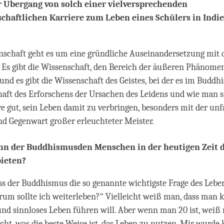
 Übergang von solch einer vielversprechenden
chaftlichen Karriere zum Leben eines Schülers in Indi
nschaft geht es um eine gründliche Auseinandersetzung mit d
 Es gibt die Wissenschaft, den Bereich der äußeren Phänomen
und es gibt die Wissenschaft des Geistes, bei der es im Buddh
aft des Erforschens der Ursachen des Leidens und wie man si
re gut, sein Leben damit zu verbringen, besonders mit der un
nd Gegenwart großer erleuchteter Meister.
nn der Buddhismusden Menschen in der heutigen Zeit 
ieten?
ss der Buddhismus die so genannte wichtigste Frage des Leben
um sollte ich weiterleben?“ Vielleicht weiß man, dass man 
und sinnloses Leben führen will. Aber wenn man 20 ist, weiß
ht, was die beste Weise ist, das Leben zu nutzen. Mir wurde kl