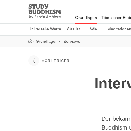
Close
Study
Buddhism
Grundlagen
Tibetischer Bu
Home
Universelle Werte
Was ist ...
Wie ...
Meditatione
›
Grundlagen
›
Interviews
VORHERIGER
Inter
Der bekann
Buddhism ü