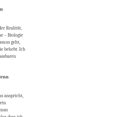
en
er Realität,
e – Biologie
ismus geht,
e behebt. Ich
fassbaren
denn
s anspricht,
kein
 man
ar, dass ich