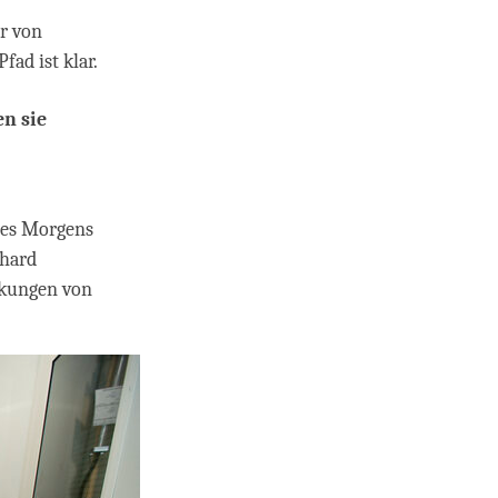
ir von
ad ist klar.
en sie
ines Morgens
chard
rkungen von