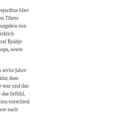
sjardins über
on Tibets
 Ausgaben von
irklich
traf Kyabje
apa, sowie
h sechs Jahre
lar, dass
te war und das
 das Gefühl,
tion entschied
ohne nach