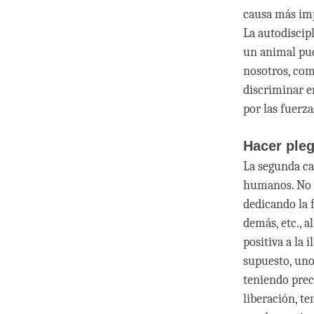
causa más imp
La autodiscip
un animal pue
nosotros, co
discriminar e
por las fuerza
Hacer pleg
La segunda ca
humanos. No e
dedicando la 
demás, etc., a
positiva a la 
supuesto, uno
teniendo prec
liberación, t