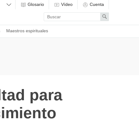
Glosario
Vídeo
Cuenta
Enter
Search
search
term
s
Maestros espirituales
ltad para
cimiento