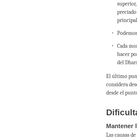
superior
preciado
principa
Podemos 
Cada mom
hacer po
del Dhar
El último punt
considera desd
desde el punto
Dificul
Mantener l
Las causas de