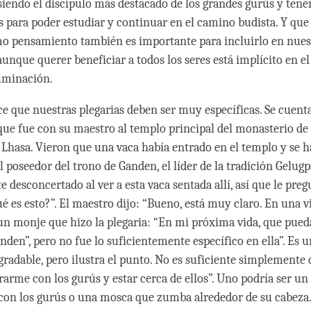
siendo el discípulo más destacado de los grandes gurús y tener
 para poder estudiar y continuar en el camino budista. Y que
imo pensamiento también es importante para incluirlo en nues
aunque querer beneficiar a todos los seres está implícito en el
luminación.
ce que nuestras plegarias deben ser muy específicas. Se cuenta
ue fue con su maestro al templo principal del monasterio de
e Lhasa. Vieron que una vaca había entrado en el templo y se 
l poseedor del trono de Ganden, el líder de la tradición Gelugp
 desconcertado al ver a esta vaca sentada allí, así que le preg
 es esto?”. El maestro dijo: “Bueno, está muy claro. En una vi
 un monje que hizo la plegaria: “En mi próxima vida, que pue
nden”, pero no fue lo suficientemente específico en ella”. Es u
gradable, pero ilustra el punto. No es suficiente simplemente
arme con los gurús y estar cerca de ellos”. Uno podría ser u
con los gurús o una mosca que zumba alrededor de su cabeza. 