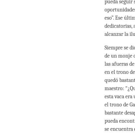
pueda seguir 
oportunidades
eso”. Ese últ
dedicatorias, 
alcanzar la i
Siempre se di
de un monje q
las afueras d
en el trono de
quedó bastante
maestro: “¿Qué
esta vaca era
el trono de Ga
bastante desa
pueda encontr
se encuentra 