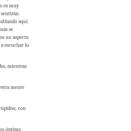
ro es muy
 sentirán
hablando aquí
emás se
mos un aspecto
 a escuchar lo
ho, mientras
estra mente
stúpidos; con
ano óptimo