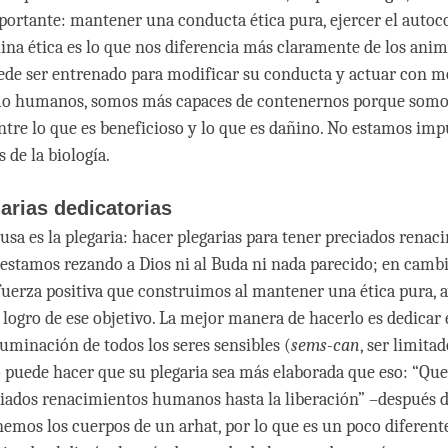
ortante: mantener una conducta ética pura, ejercer el autoco
lina ética es lo que nos diferencia más claramente de los ani
de ser entrenado para modificar su conducta y actuar con m
mo humanos, somos más capaces de contenernos porque somo
ntre lo que es beneficioso y lo que es dañino. No estamos imp
s de la biología.
arias dedicatorias
usa es la plegaria: hacer plegarias para tener preciados renac
stamos rezando a Dios ni al Buda ni nada parecido; en camb
fuerza positiva que construimos al mantener una ética pura, a
l logro de ese objetivo. La mejor manera de hacerlo es dedicar 
iluminación de todos los seres sensibles (
sems-can
, ser limitad
 puede hacer que su plegaria sea más elaborada que eso: “Que
iados renacimientos humanos hasta la liberación” –después d
enemos los cuerpos de un arhat, por lo que es un poco diferen