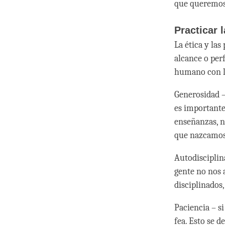
que queremos.
Practicar 
La ética y las
alcance o per
humano con la
Generosidad –
es importante 
enseñanzas, n
que nazcamos
Autodisciplina
gente no nos a
disciplinados
Paciencia – s
fea. Esto se d