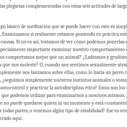
 las plegarias complementadas con estas seis actitudes de larg
ipo básico de meditación que se puede hacer con esto es sim
. Examinamos si realmente estamos poniendo en práctica esta
 causas. Si no es así, tratamos de ver cómo podemos ponerlas e
especialmente importante examinar nuestro comportamiento é
os comportamos mejor que un animal? ¿Ladramos y gruñimo
a que nos moleste? O, cuando nos sentimos sexualmente atraí
mplemente nos lanzamos sobre ellas, como lo haría un perro c
s, ¿seguimos simplemente nuestros instintos animales o somo
 autocontrol y practicar la autodisciplina ética? Estos son los 
 que podemos utilizar para examinarnos a nosotros mismos
e no puede quedarse quieta ni un momento y está constant
todas partes, o tenemos algún tipo de estabilidad? Ese es otr
ucrado aquí.