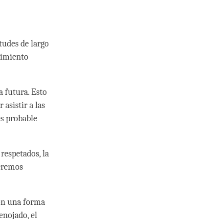
tudes de largo
cimiento
 futura. Esto
asistir a las
es probable
 respetados, la
seremos
con una forma
enojado, el