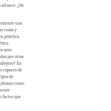
o alcance. ¿De
plemente una
s cosas y
n práctica.
tico.
s ante
dos por otras
allejero? En
s capaces de
tipos de
. ¿Somos como
emente
o factor que