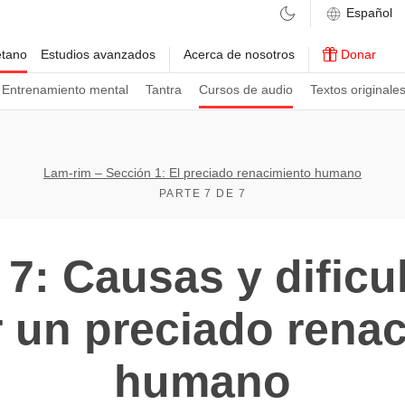
etano
Estudios avanzados
Acerca de nosotros
Donar
Entrenamiento mental
Tantra
Cursos de audio
Textos originale
Lam-rim – Sección 1: El preciado renacimiento humano
PARTE 7 DE 7
7: Causas y dificu
 un preciado rena
humano