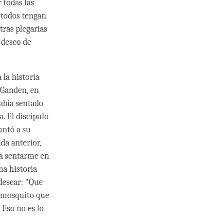
 todas las
 todos tengan
tras plegarias
 deseo de
 la historia
 Ganden, en
había sentado
a. El discípulo
untó a su
da anterior,
da sentarme en
na historia
 desear: “Que
n mosquito que
Eso no es lo