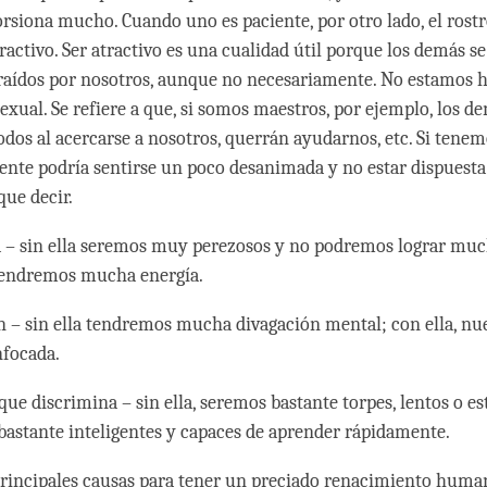
torsiona mucho. Cuando uno es paciente, por otro lado, el rost
ractivo. Ser atractivo es una cualidad útil porque los demás se
raídos por nosotros, aunque no necesariamente. No estamos 
exual. Se refiere a que, si somos maestros, por ejemplo, los d
dos al acercarse a nosotros, querrán ayudarnos, etc. Si tene
 gente podría sentirse un poco desanimada y no estar dispuesta
que decir.
 – sin ella seremos muy perezosos y no podremos lograr muc
 tendremos mucha energía.
 – sin ella tendremos mucha divagación mental; con ella, nu
nfocada.
que discrimina – sin ella, seremos bastante torpes, lentos o e
 bastante inteligentes y capaces de aprender rápidamente.
 principales causas para tener un preciado renacimiento hum