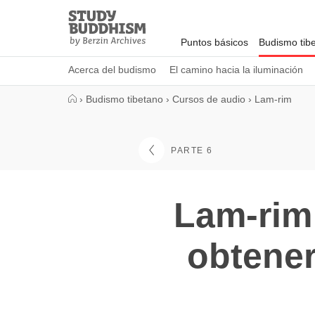
Close
Study
Buddhism
Puntos básicos
Budismo tib
Home
Acerca del budismo
El camino hacia la iluminación
›
Budismo tibetano
›
Cursos de audio
›
Lam-rim
PARTE 6
Lam-rim 
obtener