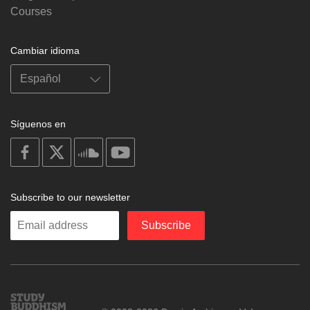
Courses
Cambiar idioma
Síguenos en
on
on
on
on
facebook
X
soundcloud
youtube
Subscribe to our newsletter
Enter
Subscribe
your
email
Study