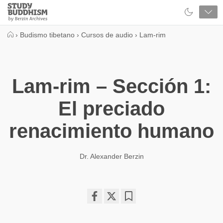
Close
Study
Buddhism
Home
›
Budismo tibetano
›
Cursos de audio
›
Lam-rim
Lam-rim – Sección 1:
El preciado
renacimiento humano
Dr. Alexander Berzin
Share
Bookmark
on