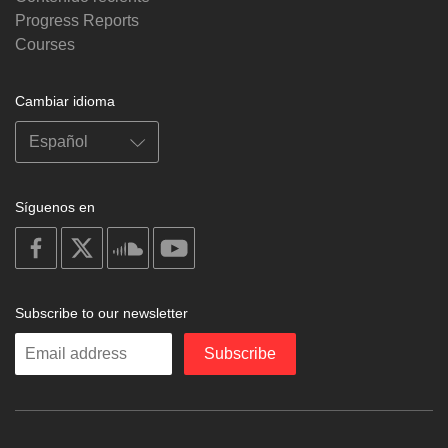
Progress Reports
Courses
Cambiar idioma
Síguenos en
on
on
on
on
facebook
X
soundcloud
youtube
Subscribe to our newsletter
Enter
Subscribe
your
email